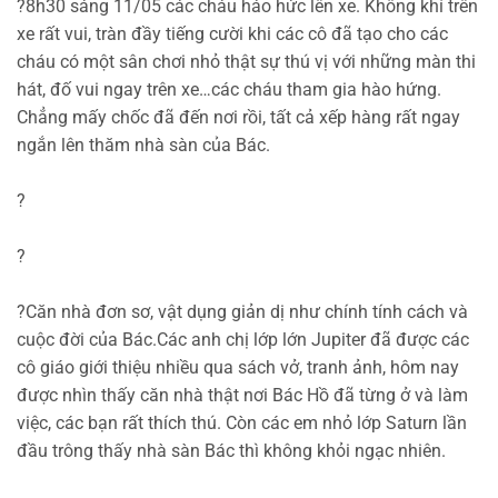
?
8h30 sáng 11/05 các cháu háo hức lên xe. Không khí trên
xe rất vui, tràn đầy tiếng cười khi các cô đã tạo cho các
cháu có một sân chơi nhỏ thật sự thú vị với những màn thi
hát, đố vui ngay trên xe…các cháu tham gia hào hứng.
Chẳng mấy chốc đã đến nơi rồi, tất cả xếp hàng rất ngay
ngắn lên thăm nhà sàn của Bác.
?
?
?
Căn nhà đơn sơ, vật dụng giản dị như
chính tính cách và
cuộc đời của Bác.Các anh chị lớp lớn Jupiter đã được các
cô giáo giới thiệu nhiều qua sách vở, tranh ảnh, hôm nay
được nhìn thấy căn nhà thật nơi Bác Hồ đã từng ở và làm
việc, các bạn rất thích thú. Còn các em nhỏ lớp Saturn lần
đầu trông thấy nhà sàn Bác thì không khỏi ngạc nhiên.