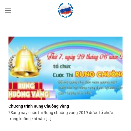
Bỏ
qua
nội
dung
Chương trình Rung Chuông Vàng
?Sáng nay cuộc thi Rung chuông vàng 2019 được tổ chức
trong không khí náo [...]