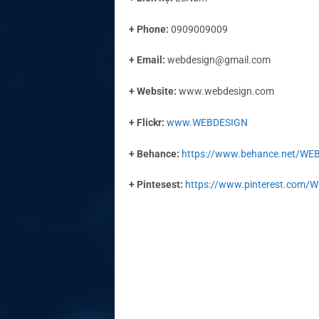
+ Phone:
0909009009
+ Email:
webdesign@gmail.com
+ Website:
www.webdesign.com
+ Flickr:
www.WEBDESIGN
+ Behance:
https://www.behance.net/WE
+ Pintesest:
https://www.pinterest.com/
Webdesign.com được thàn
nhữn