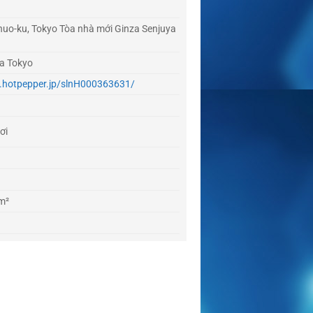
huo-ku, Tokyo Tòa nhà mới Ginza Senjuya
a Tokyo
y.hotpepper.jp/slnH000363631/
ơi
m²
là nơi lưu trữ