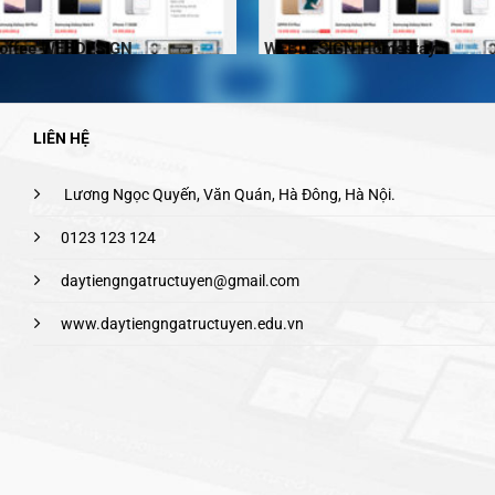
Coffee WEBDESIGN
WEBDESIGN Homestay
LIÊN HỆ
Lương Ngọc Quyến, Văn Quán, Hà Đông, Hà Nội.
0123 123 124
daytiengngatructuyen@gmail.com
www.daytiengngatructuyen.edu.vn