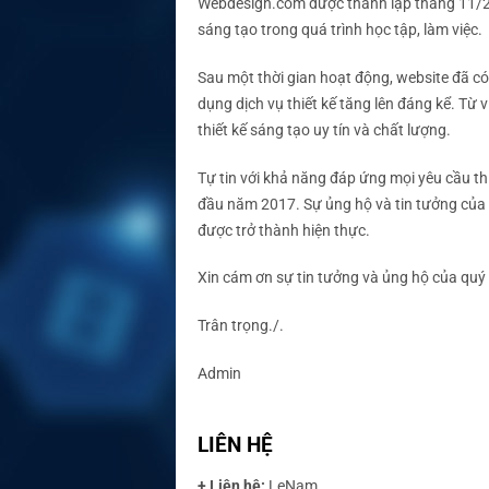
Webdesign.com được thành lập tháng 11/201
sáng tạo trong quá trình học tập, làm việc.
Sau một thời gian hoạt động, website đã c
dụng dịch vụ thiết kế tăng lên đáng kể. T
thiết kế sáng tạo uy tín và chất lượng.
Tự tin với khả năng đáp ứng mọi yêu cầu th
đầu năm 2017. Sự ủng hộ và tin tưởng của
được trở thành hiện thực.
Xin cám ơn sự tin tưởng và ủng hộ của quý 
Trân trọng./.
Admin
LIÊN HỆ
+ Liên hệ:
LeNam