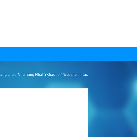
rang chủ
/
Nhà hàng Nhật YKhaotio
/
Website tin tức