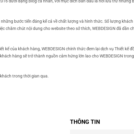
6 dưới dạng Blog cá nhân, với mục đích ban đầu là nơi lưu trữ những b
ó những bước tiến đáng kể cả về chất lượng và hình thức. Số lượng khách
ừ việc chăm chút nội dung cho website theo sở thích, WEBDESIGN đã dần 
iết kế của khách hàng, WEBDESIGN chính thức đem lại dịch vụ Thiết kế đ
 khách hàng sẽ trở thành nguồn cảm hứng lớn lao cho WEBDESIGN trong 
khách trong thời gian qua.
THÔNG TIN