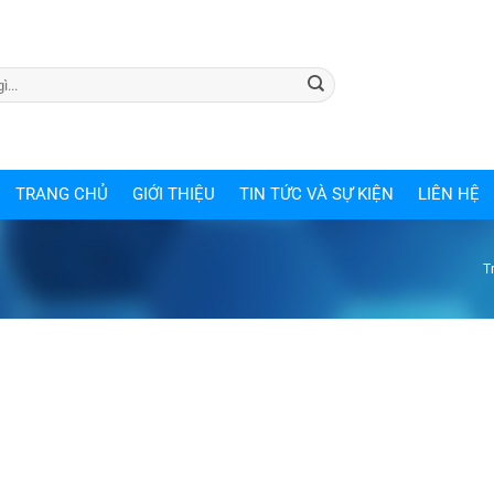
TRANG CHỦ
GIỚI THIỆU
TIN TỨC VÀ SỰ KIỆN
LIÊN HỆ
T