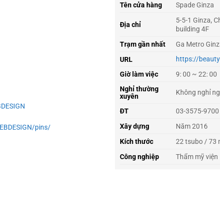
Spade Ginza
Tên cửa hàng
5-5-1 Ginza, C
Địa chỉ
building 4F
Ga Metro Ginz
Trạm gần nhất
https://beaut
URL
9: 00 ~ 22: 00
Giờ làm việc
Nghỉ thường
Không nghỉ ng
xuyên
BDESIGN
03-3575-9700
ĐT
Năm 2016
Xây dựng
WEBDESIGN/pins/
22 tsubo / 73 
Kích thước
Thẩm mỹ viện
Công nghiệp
h lập tháng 11/2016 dưới dạng Blog cá nhân, với mục đích ban đầu 