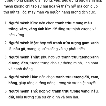
lượng trong không gian sống. Việc treo đúng bức tranh hợp
mệnh không chỉ tạo sự hài hòa về thẩm mỹ mà còn giúp
thu hút tài lộc, may mắn và nguồn năng lượng tích cực.
Người mệnh Kim:
nên chọn
tranh trừu tượng màu
trắng, xám, vàng ánh kim
để tăng sự thịnh vượng và
bền vững.
Người mệnh Mộc:
hợp với
tranh trừu tượng gam xanh
lá, nâu gỗ
, mang lại sức sống và sự phát triển.
Người mệnh Thủy:
phù hợp với
tranh trừu tượng xanh
dương, đen
, tượng trưng cho sự thông minh, linh hoạt
và hanh thông.
Người mệnh Hỏa:
nên chọn
tranh trừu tượng đỏ, cam,
hồng
, giúp tăng cường năng lượng và sự nhiệt huyết.
Người mệnh Thổ:
hợp với
tranh trừu tượng vàng, nâu,
đất
, biểu tượng của sự ổn định và bền lâu.