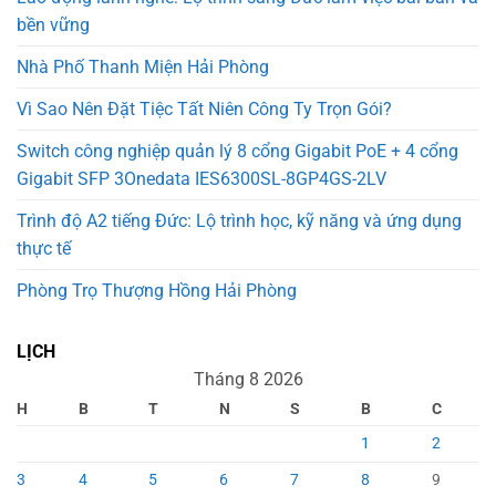
bền vững
Nhà Phố Thanh Miện Hải Phòng
Vì Sao Nên Đặt Tiệc Tất Niên Công Ty Trọn Gói?
Switch công nghiệp quản lý 8 cổng Gigabit PoE + 4 cổng
Gigabit SFP 3Onedata IES6300SL-8GP4GS-2LV
Trình độ A2 tiếng Đức: Lộ trình học, kỹ năng và ứng dụng
thực tế
Phòng Trọ Thượng Hồng Hải Phòng
LỊCH
Tháng 8 2026
H
B
T
N
S
B
C
1
2
3
4
5
6
7
8
9