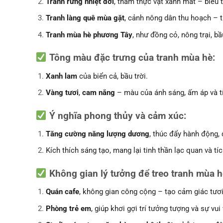
Tranh rừng nhiệt đới
, thảm thực vật xanh mát – biểu 
Tranh làng quê mùa gặt
, cảnh nông dân thu hoạch – t
Tranh mùa hè phương Tây
, như đồng cỏ, nông trại, b
Tông màu đặc trưng của tranh mùa hè
:
Xanh lam
của biển cả, bầu trời.
Vàng tươi
,
cam nắng
– màu của ánh sáng, ấm áp và t
Ý nghĩa phong thủy và cảm xúc
:
Tăng cường năng lượng dương
, thúc đẩy hành động, 
Kích thích sáng tạo, mang lại tinh thần lạc quan và tí
Không gian lý tưởng để treo tranh mùa h
Quán cafe
, không gian công cộng – tạo cảm giác tươi
Phòng trẻ em
, giúp khơi gợi trí tưởng tượng và sự vui 