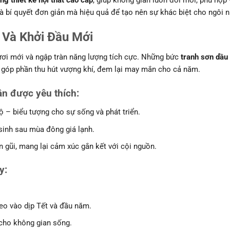
ng thiết kế nội thất cao cấp
, giúp không gian luôn đổi mới, phù hợp
à bí quyết đơn giản mà hiệu quả để tạo nên sự khác biệt cho ngôi 
Và Khởi Đầu Mới
ươi mới và ngập tràn năng lượng tích cực. Những bức
tranh sơn dầu
góp phần thu hút vượng khí, đem lại may mắn cho cả năm.
ân được yêu thích
:
ộ – biểu tượng cho sự sống và phát triển.
 sinh sau mùa đông giá lạnh.
ần gũi, mang lại cảm xúc gắn kết với cội nguồn.
y
:
reo vào dịp Tết và đầu năm.
cho không gian sống.