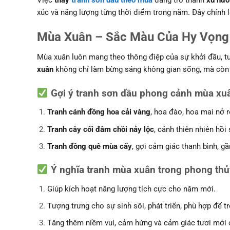
Việc
thay
tranh sơn dầu theo mùa
đang trở thành
xu hướ
xúc và năng lượng từng thời điểm trong năm. Đây chính l
Mùa Xuân – Sắc Màu Của Hy Vọng 
Mùa xuân luôn mang theo thông điệp của sự khởi đầu, t
xuân
không chỉ làm bừng sáng không gian sống, mà còn 
Gợi ý tranh sơn dầu phong cảnh mùa xu
Tranh cánh đồng hoa cải vàng
, hoa đào, hoa mai nở r
Tranh cây cối đâm chồi nảy lộc
, cảnh thiên nhiên hồi
Tranh đồng quê mùa cấy
, gợi cảm giác thanh bình, g
Ý nghĩa tranh mùa xuân trong phong thủ
Giúp kích hoạt năng lượng tích cực cho năm mới.
Tượng trưng cho sự sinh sôi, phát triển, phù hợp để t
Tăng thêm niềm vui, cảm hứng và cảm giác tươi mới 