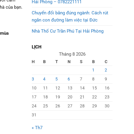
 với cảm
Hải Phòng – 0782221111
nhà của bạn.
Chuyển đổi bằng đúng ngành: Cách rút
ngắn con đường làm việc tại Đức
Nhà Thổ Cư Trần Phú Tại Hải Phòng
 mùa
LỊCH
Tháng 8 2026
H
B
T
N
S
B
C
1
2
3
4
5
6
7
8
9
10
11
12
13
14
15
16
17
18
19
20
21
22
23
24
25
26
27
28
29
30
31
« Th7