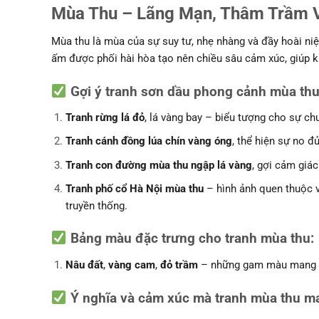
Mùa Thu – Lãng Mạn, Thâm Trầm 
Mùa thu là mùa của sự suy tư, nhẹ nhàng và đầy hoài niệ
ấm được phối hài hòa tạo nên chiều sâu cảm xúc, giúp kh
Gợi ý tranh sơn dầu phong cảnh mùa thu
Tranh rừng lá đỏ
, lá vàng bay – biểu tượng cho sự ch
Tranh cánh đồng lúa chín vàng óng
, thể hiện sự no đ
Tranh con đường mùa thu ngập lá vàng
, gợi cảm giác
Tranh phố cổ Hà Nội mùa thu
– hình ảnh quen thuộc v
truyền thống.
Bảng màu đặc trưng cho tranh mùa thu
:
Nâu đất
,
vàng cam
,
đỏ trầm
– những gam màu mang ch
Ý nghĩa và cảm xúc mà tranh mùa thu ma