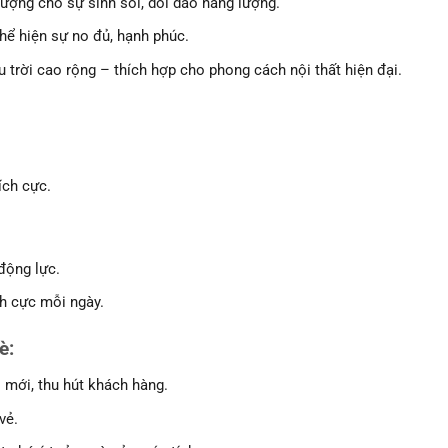
tượng cho sự sinh sôi, dồi dào năng lượng.
hể hiện sự no đủ, hạnh phúc.
ầu trời cao rộng – thích hợp cho phong cách nội thất hiện đại.
ích cực.
động lực.
ch cực mỗi ngày.
è
:
 mới, thu hút khách hàng.
vẻ.