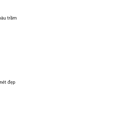
màu trầm
 nét đẹp