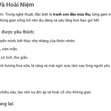
Và Hoài Niệm
m. Trong nghệ thuật, đặc biệt là
tranh sơn dầu mùa thu
, từng gam 
ông gian sống trở nên dịu dàng và sâu lắng hơn bao giờ hết.
 được yêu thích
:
uyển mình, kết thúc nhẹ nhàng của thiên nhiên.
ủ, viên mãn.
 cô tịch, thư giãn.
ới hương hoa sữa, lá vàng và mái ngói xưa, làm say lòng người yêu
iều sâu, tạo nên sự ấm áp và hoài cổ cho không gian.
ng lại
: