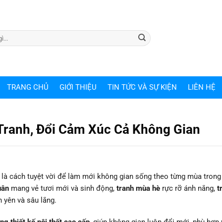
TRANG CHỦ
GIỚI THIỆU
TIN TỨC VÀ SỰ KIỆN
LIÊN HỆ
Tranh, Đổi Cảm Xúc Cả Không Gian
 là cách tuyệt vời để làm mới không gian sống theo từng mùa tron
uân
mang vẻ tươi mới và sinh động,
tranh mùa hè
rực rỡ ánh nắng,
t
h yên và sâu lắng.