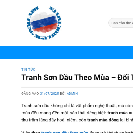
Bỏ
qua
nội
dung
TIN TỨC
Tranh Sơn Dầu Theo Mùa – Đổi 
ĐĂNG VÀO
31/07/2025
BỞI
ADMIN
Tranh sơn dầu không chỉ là vật phẩm nghệ thuật, mà còn
mùa đều mang đến một sắc thái riêng biệt:
tranh mùa x
thu
trầm lắng đầy hoài niệm, còn
tranh mùa đông
lại bìn