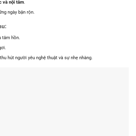
c và nội tâm
.
hững ngày bận rộn.
hu
:
u tâm hồn.
ơi.
 thu hút người yêu nghệ thuật và sự nhẹ nhàng.