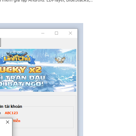
 mềm giả lập Android: LDPlayer, BlueStacks,…