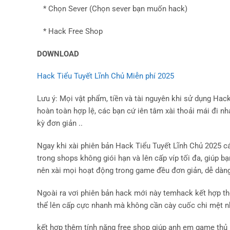
* Chọn Sever (Chọn sever bạn muốn hack)
* Hack Free Shop
DOWNLOAD
Hack Tiểu Tuyết Lĩnh Chủ Miễn phí 2025
Lưu ý: Mọi vật phẩm, tiền và tài nguyên khi sử dụng Ha
hoàn toàn hợp lệ, các bạn cứ iên tâm xài thoải mái đi nh
kỳ đơn giản ..
Ngay khi xài phiên bản Hack Tiểu Tuyết Lĩnh Chủ 2025 cá
trong shops không giói hạn và lên cấp víp tối đa, giúp 
nên xài mọi hoạt động trong game đều đơn giản, dễ dàng
Ngoài ra vơi phiên bản hack mới này temhack kết hợp th
thể lên cấp cực nhanh mà không cần cày cuốc chi mệt nh
kết hợp thêm tính năng free shop giúp anh em game thủ 