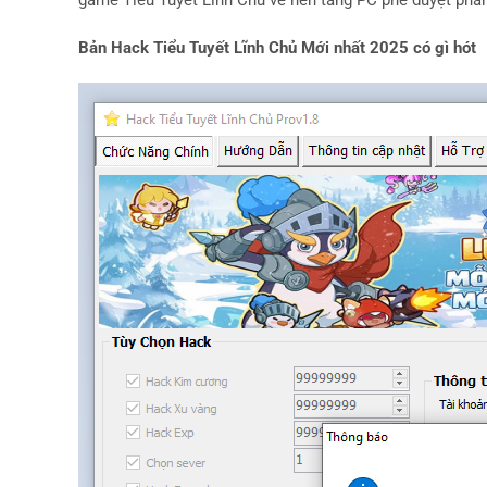
game Tiểu Tuyết Lĩnh Chủ về nền tảng PC phê duyệt phần
Bản Hack Tiểu Tuyết Lĩnh Chủ Mới nhất 2025 có gì hót