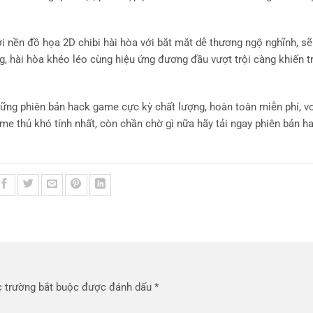
 nền đồ họa 2D chibi hài hòa với bắt mắt dễ thương ngộ nghĩnh, sẽ
, hài hòa khéo léo cùng hiệu ứng đương đầu vượt trội càng khiến t
ng phiên bản hack game cực kỳ chất lượng, hoàn toàn miễn phí, vơi
e thủ khó tính nhất, còn chần chờ gì nữa hãy tải ngay phiên bản h
 trường bắt buộc được đánh dấu
*