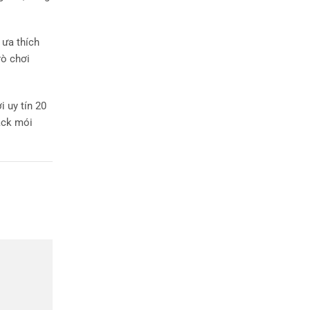
 ưa thích
rò chơi
 uy tín 20
ack mói