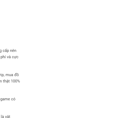
ng cấp nên
 phí và cực
vip, mua đồ
ẩm thật 100%
y game có
là vật