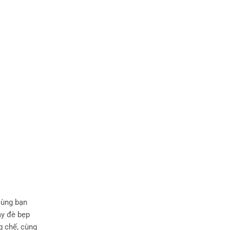
cùng bạn
ay đè bẹp
g chế, cùng