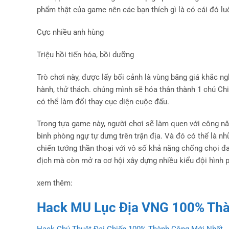
phẩm thật của game nên các bạn thích gì là có cái đó luô
Cực nhiều anh hùng
Triệu hồi tiến hóa, bồi dưỡng
Trò chơi này, được lấy bối cảnh là vùng băng giá khắc ng
hành, thử thách. chúng mình sẽ hóa thân thành 1 chú Ch
có thể làm đổi thay cục diện cuộc đấu.
Trong tựa game này, người chơi sẽ làm quen với công nă
binh phòng ngự tự dưng trên trận địa. Và đó có thể là 
chiến tướng thần thoại với vô số khả năng chống chọi đa
địch mà còn mở ra cơ hội xây dựng nhiều kiểu đội hình
xem thêm:
Hack MU Lục Địa VNG 100% Thà
Hack Chú Thuật Đại Chiến 100% Thành Công Mới Nhất