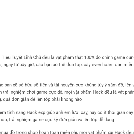
ck Tiểu Tuyết Lĩnh Chủ đều là vật phẩm thật 100% do chính game cu
a, ngay từ bây giờ, các bạn có thể đua tóp, cày even hoàn toàn miễn
c bạn xẽ sở hữu số tiền và tài nguyên cực khủng tùy ý sắm đồ, lên 
bạn trải nghiệm chơi game cực dễ, mọi vật phẩm Hack đều là vật ph
, quá đơn giản để lên tóp phải không nào
êm tính năng Hack exp giúp anh em lười cày, hay có ít thời gian cà
ọc, trải nghiệm game cực kỳ đơn giản và lên tóp dễ dàng
mua đồ trong shop hoàn toàn miễn phí, mọi vật phẩm xài Hack đều 