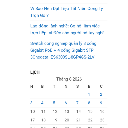
Vì Sao Nên Đặt Tiệc Tất Niên Công Ty
Trọn Gói?
Lao động lành nghề: Cơ hội làm việc
trực tiếp tại Đức cho người có tay nghề
Switch công nghiệp quản lý 8 cổng
Gigabit PoE + 4 cổng Gigabit SFP
3Onedata IES6300SL-8GP4GS-2LV
LỊCH
Tháng 8 2026
H
B
T
N
S
B
C
1
2
3
4
5
6
7
8
9
10
11
12
13
14
15
16
17
18
19
20
21
22
23