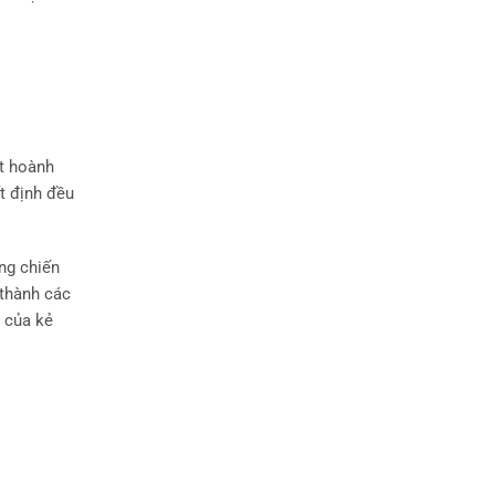
ết hoành
t định đều
ng chiến
 thành các
g của kẻ