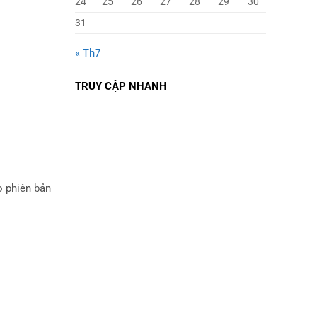
24
25
26
27
28
29
30
31
« Th7
TRUY CẬP NHANH
o phiên bản