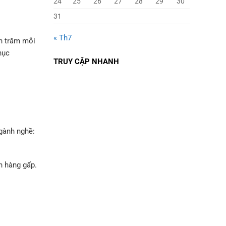
24
25
26
27
28
29
30
31
« Th7
ần trăm mỗi
hục
TRUY CẬP NHANH
gành nghề:
n hàng gấp.