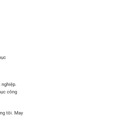
hục
 nghiệp.
hục công
ng tôi. May