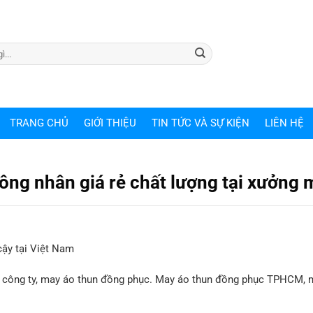
TRANG CHỦ
GIỚI THIỆU
TIN TỨC VÀ SỰ KIỆN
LIÊN HỆ
ông nhân giá rẻ chất lượng tại xưởng 
cậy tại Việt Nam
c công ty, may áo thun đồng phục. May áo thun đồng phục TPHCM, 