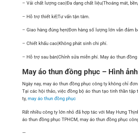
– Vải chất lượng cao|Đa dạng chất liệu|Thoáng mát, bền,
– Hỗ trợ thiết kế|Tư vấn tận tâm.
– Giao hàng đúng hẹn|Đơn hàng số lượng lớn vẫn đảm bả
– Chiết khấu cao|Không phát sinh chi phí.
– Hỗ trợ sau bán|Chỉnh sửa miễn phí. May áo thun đồn
May áo thun đồng phục – Hình ảnh
Ngày nay, may áo thun đồng phục công ty không chỉ đơn 
Tại các hội thảo, việc đồng bộ áo thun tạo tinh thần 
ty,
may áo thun đồng phục
Rất nhiều công ty lớn nhỏ đã hợp tác với May Hưng Thịn
áo thun đồng phục TPHCM, may áo thun đồng phục công
—