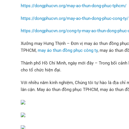
https://dongphucvn.org/may-ao-thun-dong-phuc-tphcm/
https://dongphucvn.org/may-ao-thun-dong-phuc-cong-ty/
https://dongphucvn.org/cong-ty-may-ao-thun-dong-phuc-d
Xưởng may Hưng Thịnh – Đơn vị may áo thun đồng phục 
TPHCM,
may áo thun đồng phục công ty
, may áo thun đ
Thành phố Hồ Chí Minh, ngày mới đây – Trong bối cảnh 
cho tổ chức hiện đại.
Với nhiều năm kinh nghiệm, Chúng tôi tự hào là địa chỉ 
lân cận. May áo thun đồng phục TPHCM, may áo thun đồ