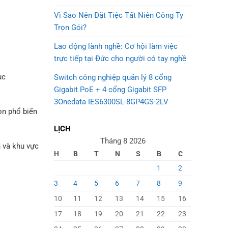
Vì Sao Nên Đặt Tiệc Tất Niên Công Ty
Trọn Gói?
Lao động lành nghề: Cơ hội làm việc
trực tiếp tại Đức cho người có tay nghề
ục
Switch công nghiệp quản lý 8 cổng
Gigabit PoE + 4 cổng Gigabit SFP
3Onedata IES6300SL-8GP4GS-2LV
ọn phổ biến
LỊCH
Tháng 8 2026
n và khu vực
H
B
T
N
S
B
C
1
2
3
4
5
6
7
8
9
10
11
12
13
14
15
16
17
18
19
20
21
22
23