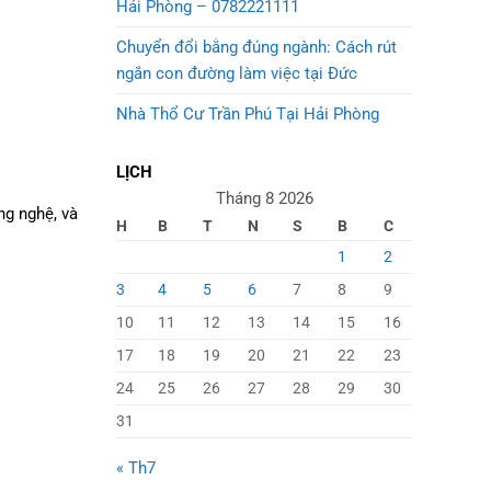
Hải Phòng – 0782221111
Chuyển đổi bằng đúng ngành: Cách rút
ngắn con đường làm việc tại Đức
Nhà Thổ Cư Trần Phú Tại Hải Phòng
LỊCH
Tháng 8 2026
ng nghệ, và
H
B
T
N
S
B
C
1
2
3
4
5
6
7
8
9
10
11
12
13
14
15
16
17
18
19
20
21
22
23
24
25
26
27
28
29
30
31
« Th7