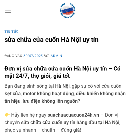
Bỏ
qua
nội
dung
TIN TỨC
sửa chữa cửa cuốn Hà Nội uy tín
ĐĂNG VÀO
30/07/2025
BỞI
ADMIN
Đơn vị sửa chữa cửa cuốn Hà Nội uy tín – Có
mặt 24/7, thợ giỏi, giá tốt
Bạn đang sinh sống tại
Hà Nội
, gặp sự cố với cửa cuốn:
kẹt cửa
,
motor không hoạt động
,
điều khiển không nhận
tín hiệu
,
lưu điện không lên nguồn
?
Hãy liên hệ ngay
suachuacuacuon24h.vn
– Đơn vị
chuyên
sửa chữa cửa cuốn uy tín hàng đầu tại Hà Nội
,
phục vụ nhanh – chuẩn – đúng giá!