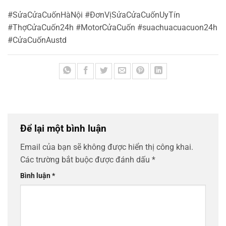
#SửaCửaCuốnHàNội #ĐơnVịSửaCửaCuốnUyTín
#ThợCửaCuốn24h #MotorCửaCuốn #suachuacuacuon24h
#CửaCuốnAustd
Để lại một bình luận
Email của bạn sẽ không được hiển thị công khai.
Các trường bắt buộc được đánh dấu
*
Bình luận
*