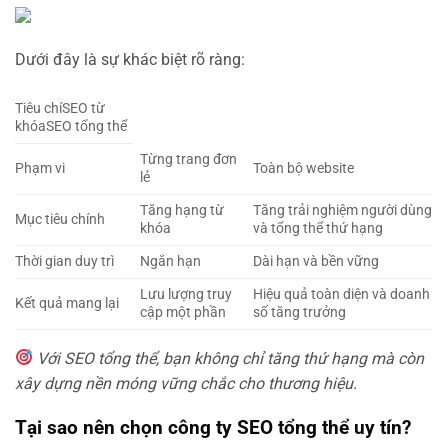
Dưới đây là sự khác biệt rõ ràng:
Tiêu chíSEO từ
khóaSEO tổng thể
Từng trang đơn
Phạm vi
Toàn bộ website
lẻ
Tăng hạng từ
Tăng trải nghiệm người dùng
Mục tiêu chính
khóa
và tổng thể thứ hạng
Thời gian duy trì
Ngắn hạn
Dài hạn và bền vững
Lưu lượng truy
Hiệu quả toàn diện và doanh
Kết quả mang lại
cập một phần
số tăng trưởng
Với SEO tổng thể, bạn không chỉ tăng thứ hạng mà còn
xây dựng nền móng vững chắc cho thương hiệu.
Tại sao nên chọn công ty SEO tổng thể uy tín?