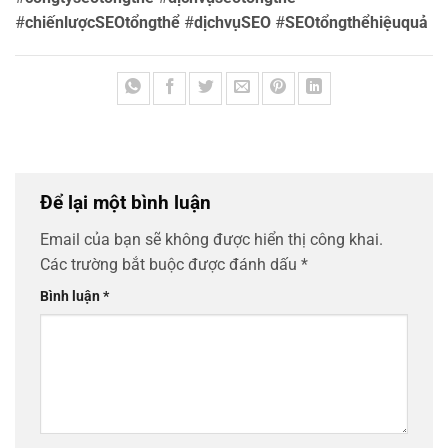
#
chiếnlượcSEOtổngthể
#
dịchvụSEO
#
SEOtổngthểhiệuquả
Để lại một bình luận
Email của bạn sẽ không được hiển thị công khai.
Các trường bắt buộc được đánh dấu
*
Bình luận
*