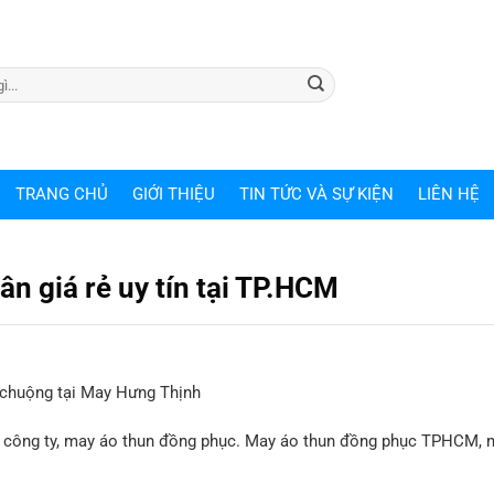
TRANG CHỦ
GIỚI THIỆU
TIN TỨC VÀ SỰ KIỆN
LIÊN HỆ
n giá rẻ uy tín tại TP.HCM
 chuộng tại May Hưng Thịnh
c công ty, may áo thun đồng phục. May áo thun đồng phục TPHCM, 