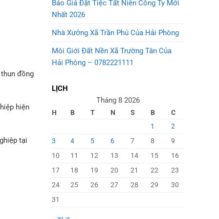
Báo Giá Đặt Tiệc Tất Niên Công Ty Mới
Nhất 2026
Nhà Xưởng Xã Trần Phú Của Hải Phòng
Môi Giới Đất Nền Xã Trường Tân Của
Hải Phòng – 0782221111
 thun đồng
LỊCH
Tháng 8 2026
hiệp hiện
H
B
T
N
S
B
C
1
2
ghiệp tại
3
4
5
6
7
8
9
10
11
12
13
14
15
16
17
18
19
20
21
22
23
24
25
26
27
28
29
30
31