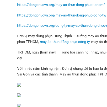
https://dongphucvn.org/may-ao-thun-dong-phuc-tphcm/
https://dongphucvn.org/may-ao-thun-dong-phuc-cong-ty/
https://dongphucvn.org/cong-ty-may-ao-thun-dong-phuc-d
Đơn vị may đồng phục Hưng Thịnh – Xưởng may áo thun đ
phục TPHCM,
may áo thun đồng phục công ty
, may áo t
TP.HCM, ngày [hôm nay] – Trong bối cảnh hội nhập, nhu 
đại.
Với nhiều năm kinh nghiệm, Đơn vị chúng tôi tự hào là 
Sài Gòn và các tỉnh thành. May áo thun đồng phục TPH