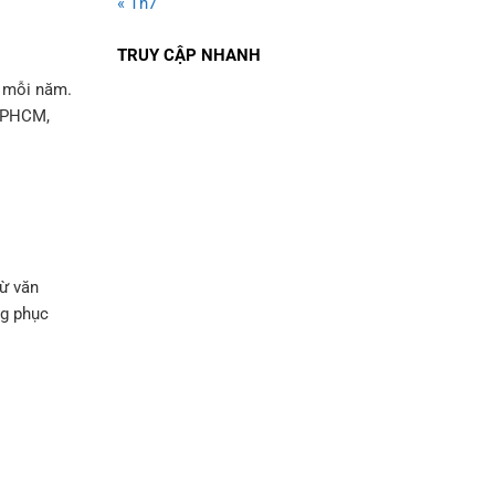
« Th7
TRUY CẬP NHANH
m mỗi năm.
 TPHCM,
từ văn
ng phục