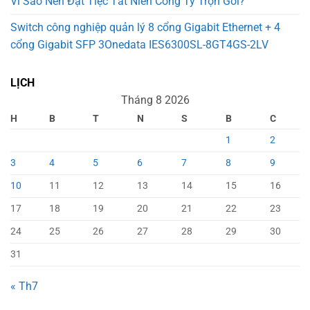
Vì Sao Nên Đặt Tiệc Tất Niên Công Ty Trọn Gói?
Switch công nghiệp quản lý 8 cổng Gigabit Ethernet + 4
cổng Gigabit SFP 3Onedata IES6300SL-8GT4GS-2LV
LỊCH
Tháng 8 2026
H
B
T
N
S
B
C
1
2
3
4
5
6
7
8
9
10
11
12
13
14
15
16
17
18
19
20
21
22
23
24
25
26
27
28
29
30
31
« Th7