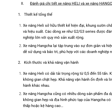
II.
Đánh giá chi tiết xe nâng HELI và xe nâng HANGC
1. Thiết kế tổng thể
Xe nâng Heli sở hữu thiết kế hiện đại, khung sườn ch
và hiệu suất. Các dòng xe như G2/G3 series được đán
nghiệp lớn với quy mô sản xuất rộng.
Xe nâng Hangcha lại tập trung vào sự đơn giản và hiệu
dễ sử dụng và bảo trì, phù hợp với các doanh nghiệp 
2. Kích thước và khả năng vận hành
Xe nâng Heli có dải tải trọng rộng từ 0,5 đến 55 tấn.
không gian chật hẹp. Khả năng vận hành ổn định và li
hành khác nhau.
Xe nâng Hangcha cũng có nhiều dòng sản phẩm đa dạng 
không gian hẹp và địa hình phức tạp của Hangcha có th
thấp hoặc kệ hàng cao…