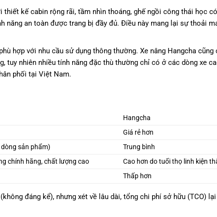
 thiết kế cabin rộng rãi, tầm nhìn thoáng, ghế ngồi công thái học có
nh năng an toàn được trang bị đầy đủ. Điều này mang lại sự thoải má
 phù hợp với nhu cầu sử dụng thông thường. Xe nâng Hangcha cũng
, tuy nhiên nhiều tính năng đặc thù thường chỉ có ở các dòng xe ca
ân phối tại Việt Nam.
Hangcha
Giá rẻ hơn
g dòng sản phẩm)
Trung bình
g chính hãng, chất lượng cao
Cao hơn do tuổi thọ linh kiện t
Thấp hơn
không đáng kể), nhưng xét về lâu dài, tổng chi phí sở hữu (TCO) lại