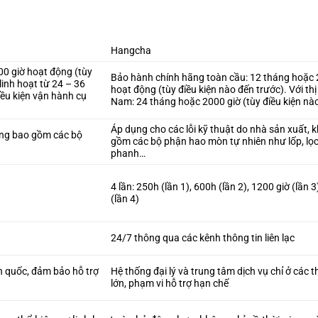
Hangcha
0 giờ hoạt động (tùy
Bảo hành chính hãng toàn cầu: 12 tháng hoặc 
linh hoạt từ 24 – 36
hoạt động (tùy điều kiện nào đến trước). Với thị
iều kiện vận hành cụ
Nam: 24 tháng hoặc 2000 giờ (tùy điều kiện nà
Áp dụng cho các lỗi kỹ thuật do nhà sản xuất, 
hông bao gồm các bộ
gồm các bộ phận hao mòn tự nhiên như lốp, lọ
phanh…
4 lần: 250h (lần 1), 600h (lần 2), 1200 giờ (lần 3
(lần 4)
24/7 thông qua các kênh thông tin liên lạc
àn quốc, đảm bảo hỗ trợ
Hệ thống đại lý và trung tâm dịch vụ chỉ ở các 
lớn, phạm vi hỗ trợ hạn chế