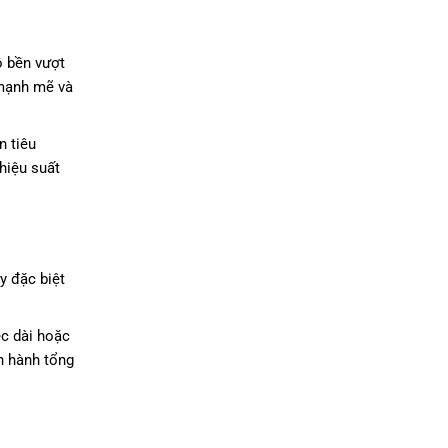
ộ bền vượt
 mạnh mẽ và
n tiêu
hiệu suất
y đặc biệt
ệc dài hoặc
ận hành tổng