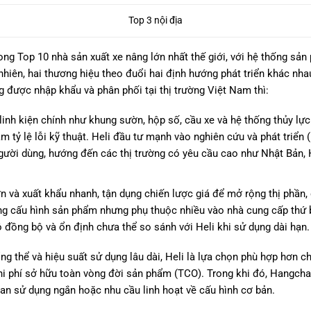
Top 3 nội địa
ong Top 10 nhà sản xuất xe nâng lớn nhất thế giới, với hệ thống sả
nhiên, hai thương hiệu theo đuổi hai định hướng phát triển khác nh
 được nhập khẩu và phân phối tại thị trường Việt Nam thì:
 linh kiện chính như khung sườn, hộp số, cầu xe và hệ thống thủy lự
 tỷ lệ lỗi kỹ thuật. Heli đầu tư mạnh vào nghiên cứu và phát triển 
người dùng, hướng đến các thị trường có yêu cầu cao như Nhật Bản,
n và xuất khẩu nhanh, tận dụng chiến lược giá để mở rộng thị phần, 
ong cấu hình sản phẩm nhưng phụ thuộc nhiều vào nhà cung cấp thứ 
 đồng bộ và ổn định chưa thể so sánh với Heli khi sử dụng dài hạn.
ổng thể và hiệu suất sử dụng lâu dài, Heli là lựa chọn phù hợp hơn c
chi phí sở hữu toàn vòng đời sản phẩm (TCO). Trong khi đó, Hangch
ian sử dụng ngắn hoặc nhu cầu linh hoạt về cấu hình cơ bản.