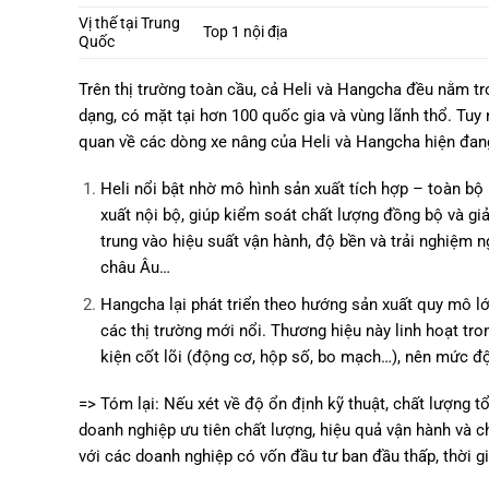
Vị thế tại Trung
Top 1 nội địa
Quốc
Trên thị trường toàn cầu, cả Heli và Hangcha đều nằm tr
dạng, có mặt tại hơn 100 quốc gia và vùng lãnh thổ. Tuy 
quan về các dòng xe nâng của Heli và Hangcha hiện đang
Heli nổi bật nhờ mô hình sản xuất tích hợp – toàn bộ
xuất nội bộ, giúp kiểm soát chất lượng đồng bộ và giảm
trung vào hiệu suất vận hành, độ bền và trải nghiệm 
châu Âu…
Hangcha lại phát triển theo hướng sản xuất quy mô lớ
các thị trường mới nổi. Thương hiệu này linh hoạt tr
kiện cốt lõi (động cơ, hộp số, bo mạch…), nên mức độ
=> Tóm lại: Nếu xét về độ ổn định kỹ thuật, chất lượng t
doanh nghiệp ưu tiên chất lượng, hiệu quả vận hành và 
với các doanh nghiệp có vốn đầu tư ban đầu thấp, thời g