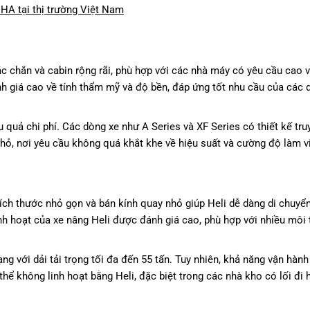
HA tại thị trường Việt Nam
ắc chắn và cabin rộng rãi, phù hợp với các nhà máy có yêu cầu cao 
h giá cao về tính thẩm mỹ và độ bền, đáp ứng tốt nhu cầu của các
 quả chi phí. Các dòng xe như A Series và XF Series có thiết kế tru
nhỏ, nơi yêu cầu không quá khắt khe về hiệu suất và cường độ làm v
 Kích thước nhỏ gọn và bán kính quay nhỏ giúp Heli dễ dàng di chuyể
nh hoạt của xe nâng Heli được đánh giá cao, phù hợp với nhiều môi
với dải tải trọng tối đa đến 55 tấn. Tuy nhiên, khả năng vận hành
ể không linh hoạt bằng Heli, đặc biệt trong các nhà kho có lối đi h