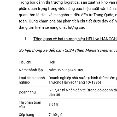
Trong bối cảnh thị trường logistics, sản xuất và kho vận 
phần quan trọng trong việc nâng cao hiệu suất vận hành.
quan tâm là Heli và Hangcha – đều đến từ Trung Quốc, như
toàn. Cùng khám phá bài phân tích chi tiết dưới đây để 
đang tìm kiếm xe nâng chất lượng cao.
I.
Tổng quan về hai thương hiệu HELI và HANGC
Số liệu thống kê đến năm 2024 (theo Marketscreener.c
Tiêu chí
Heli
Năm thành lập
Năm 1958 tại An Huy
Loại hình doanh
Doanh nghiệp nhà nước (chính thức niêm 
nghiệp
Thượng Hải vào tháng 10/1996)
~ 17,47 tỷ Nhân dân tệ (trong đó doanh t
Doanh thu
dân tệ)
Thị phần toàn
3,91%
cầu
Xếp hạng
7 thế giới