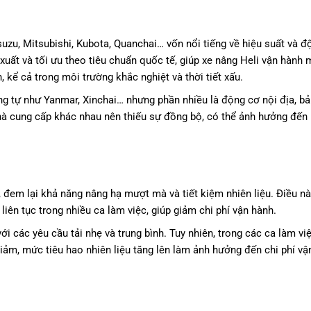
uzu, Mitsubishi, Kubota, Quanchai… vốn nổi tiếng về hiệu suất và đ
 xuất và tối ưu theo tiêu chuẩn quốc tế, giúp xe nâng Heli vận hành
, kể cả trong môi trường khắc nghiệt và thời tiết xấu.
 tự như Yanmar, Xinchai… nhưng phần nhiều là động cơ nội địa, bả
hà cung cấp khác nhau nên thiếu sự đồng bộ, có thể ảnh hưởng đến 
n, đem lại khả năng nâng hạ mượt mà và tiết kiệm nhiên liệu. Điều nà
iên tục trong nhiều ca làm việc, giúp giảm chi phí vận hành.
i các yêu cầu tải nhẹ và trung bình. Tuy nhiên, trong các ca làm vi
 giảm, mức tiêu hao nhiên liệu tăng lên làm ảnh hưởng đến chi phí v