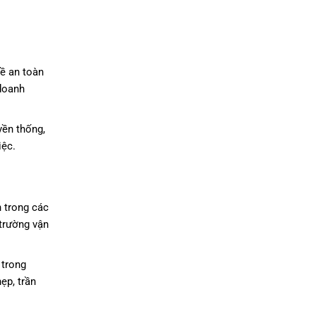
về an toàn
 doanh
yền thống,
iệc.
n trong các
 trường vận
 trong
ẹp, trần