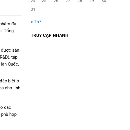
24
25
26
27
28
29
30
31
« Th7
n phẩm đa
au. Tổng
TRUY CẬP NHANH
c được sản
(R&D), tập
 Hàn Quốc,
đặc biệt ở
ba cho linh
ho các
a phù hợp