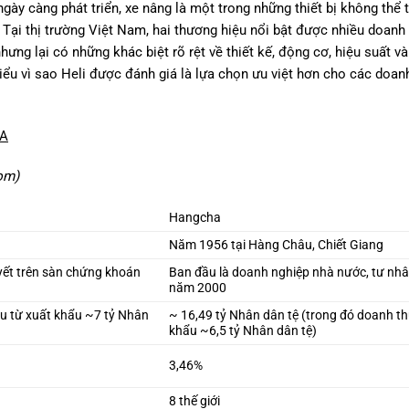
ngày càng phát triển, xe nâng là một trong những thiết bị không thể 
 Tại thị trường Việt Nam, hai thương hiệu nổi bật được nhiều doanh
ng lại có những khác biệt rõ rệt về thiết kế, động cơ, hiệu suất v
hiểu vì sao Heli được đánh giá là lựa chọn ưu việt hơn cho các doan
HA
om)
Hangcha
Năm 1956 tại Hàng Châu, Chiết Giang
yết trên sàn chứng khoán
Ban đầu là doanh nghiệp nhà nước, tư nhâ
năm 2000
hu từ xuất khẩu ~7 tỷ Nhân
~ 16,49 tỷ Nhân dân tệ (trong đó doanh th
khẩu ~6,5 tỷ Nhân dân tệ)
3,46%
8 thế giới