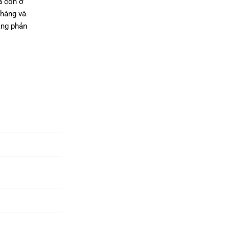
à còn ở
 hàng và
ăng phản