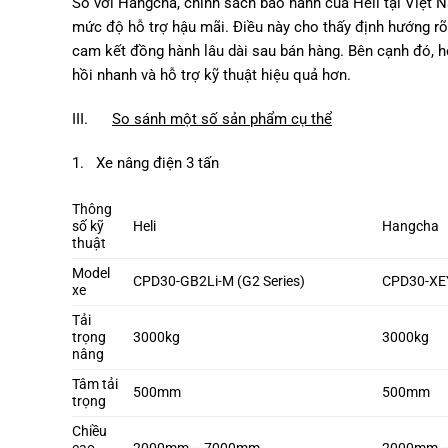
So với Hangcha, chính sách bảo hành của Heli tại Việt N
mức độ hỗ trợ hậu mãi. Điều này cho thấy định hướng rõ
cam kết đồng hành lâu dài sau bán hàng. Bên cạnh đó, h
hồi nhanh và hỗ trợ kỹ thuật hiệu quả hơn.
III.
So sánh một số sản phẩm cụ thể
1. Xe nâng điện 3 tấn
Thông
số kỹ
Heli
Hangcha
thuật
Model
CPD30-GB2Li-M (G2 Series)
CPD30-XEY
xe
Tải
trọng
3000kg
3000kg
nâng
Tâm tải
500mm
500mm
trọng
Chiều
cao
2000mm – 7000mm
2000mm 