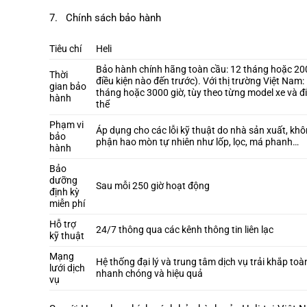
7. Chính sách bảo hành
Tiêu chí
Heli
Bảo hành chính hãng toàn cầu: 12 tháng hoặc 200
Thời
điều kiện nào đến trước). Với thị trường Việt Nam: 
gian bảo
tháng hoặc 3000 giờ, tùy theo từng model xe và đ
hành
thể
Phạm vi
Áp dụng cho các lỗi kỹ thuật do nhà sản xuất, k
bảo
phận hao mòn tự nhiên như lốp, lọc, má phanh…
hành
Bảo
dưỡng
Sau mỗi 250 giờ hoạt động
định kỳ
miễn phí
Hỗ trợ
24/7 thông qua các kênh thông tin liên lạc
kỹ thuật
Mạng
Hệ thống đại lý và trung tâm dịch vụ trải khắp to
lưới dịch
nhanh chóng và hiệu quả
vụ