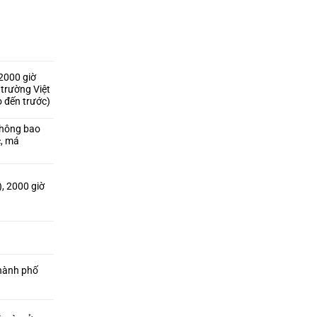
2000 giờ
 trường Việt
o đến trước)
không bao
c, má
), 2000 giờ
thành phố