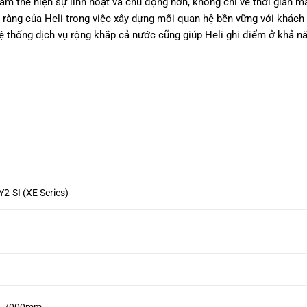
am thể hiện sự linh hoạt và chủ động hơn, không chỉ về thời gian m
 ràng của Heli trong việc xây dựng mối quan hệ bền vững với khách
ệ thống dịch vụ rộng khắp cả nước cũng giúp Heli ghi điểm ở khả n
2-SI (XE Series)
– 7000mm