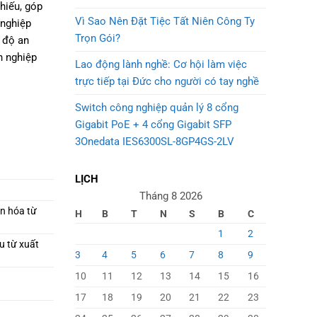
thiếu, góp
Vì Sao Nên Đặt Tiệc Tất Niên Công Ty
 nghiệp
Trọn Gói?
à độ an
h nghiệp
Lao động lành nghề: Cơ hội làm việc
trực tiếp tại Đức cho người có tay nghề
Switch công nghiệp quản lý 8 cổng
Gigabit PoE + 4 cổng Gigabit SFP
3Onedata IES6300SL-8GP4GS-2LV
LỊCH
Tháng 8 2026
n hóa từ
H
B
T
N
S
B
C
1
2
u từ xuất
3
4
5
6
7
8
9
10
11
12
13
14
15
16
17
18
19
20
21
22
23