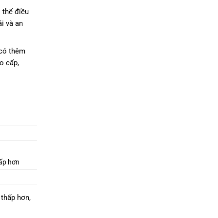
 thể điều
i và an
 có thêm
o cấp,
hấp hơn
 thấp hơn,