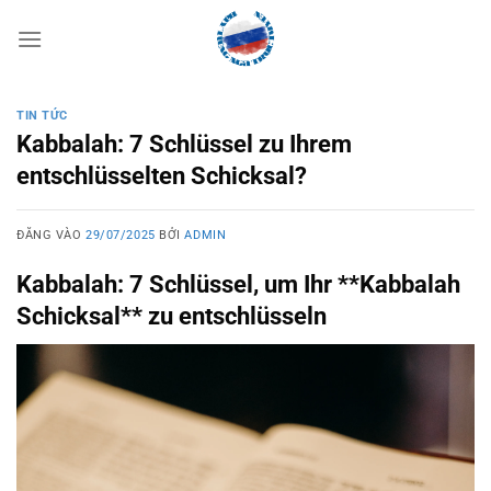
Bỏ
qua
nội
dung
TIN TỨC
Kabbalah: 7 Schlüssel zu Ihrem
entschlüsselten Schicksal?
ĐĂNG VÀO
29/07/2025
BỞI
ADMIN
Kabbalah: 7 Schlüssel, um Ihr **Kabbalah
Schicksal** zu entschlüsseln