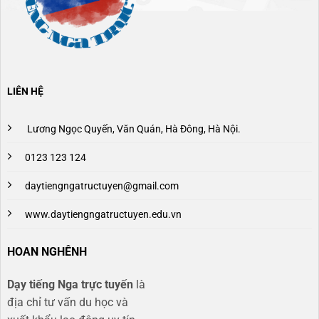
LIÊN HỆ
Lương Ngọc Quyến, Văn Quán, Hà Đông, Hà Nội.
0123 123 124
daytiengngatructuyen@gmail.com
www.daytiengngatructuyen.edu.vn
HOAN NGHÊNH
Dạy tiếng Nga trực tuyến
là
địa chỉ tư vấn du học và