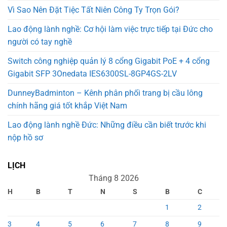
Vì Sao Nên Đặt Tiệc Tất Niên Công Ty Trọn Gói?
Lao động lành nghề: Cơ hội làm việc trực tiếp tại Đức cho
người có tay nghề
Switch công nghiệp quản lý 8 cổng Gigabit PoE + 4 cổng
Gigabit SFP 3Onedata IES6300SL-8GP4GS-2LV
DunneyBadminton – Kênh phân phối trang bị cầu lông
chính hãng giá tốt khắp Việt Nam
Lao động lành nghề Đức: Những điều cần biết trước khi
nộp hồ sơ
LỊCH
Tháng 8 2026
H
B
T
N
S
B
C
1
2
3
4
5
6
7
8
9