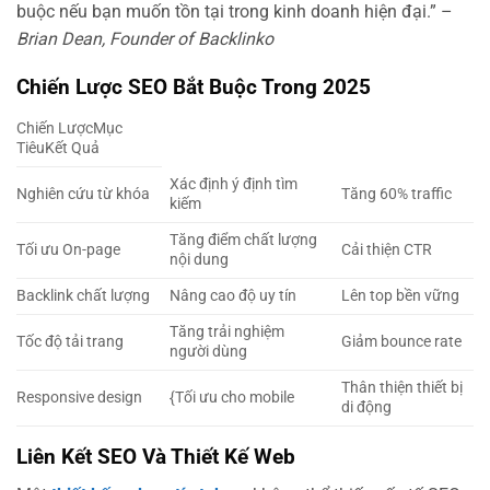
buộc nếu bạn muốn tồn tại trong kinh doanh hiện đại.” –
Brian Dean, Founder of Backlinko
Chiến Lược SEO Bắt Buộc Trong 2025
Chiến LượcMục
TiêuKết Quả
Xác định ý định tìm
Nghiên cứu từ khóa
Tăng 60% traffic
kiếm
Tăng điểm chất lượng
Tối ưu On-page
Cải thiện CTR
nội dung
Backlink chất lượng
Nâng cao độ uy tín
Lên top bền vững
Tăng trải nghiệm
Tốc độ tải trang
Giảm bounce rate
người dùng
Thân thiện thiết bị
Responsive design
{Tối ưu cho mobile
di động
Liên Kết SEO Và Thiết Kế Web