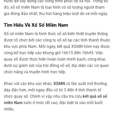
nước để xây dựng các công trình phúc lợi xã hội. Trong số
đó, xổ số miền Nam là loại hình có số lượng người tham
gia đông đảo nhất, thu hút hàng triệu lượt dò vé mỗi ngày.
Tìm Hiểu Về Xổ Số Miền Nam
Xổ số miền Nam là hình thức xổ số kiến thiết truyền thống
được tổ chức bởi các công ty xổ số tại các tỉnh thành thuộc
khu vực phía Nam. Mỗi ngày, kết quả XSMN hôm nay được
công bố trực tiếp vào khung giờ 16h15 đến 16h45. Việc
quay số được thực hiện hoàn toàn minh bạch, công khai,
dưới sự giám sát của hội đồng xổ số, đại diện các cơ quan
chức năng và truyền hình trực tiếp.
Khác với các khu vực khác,
XSMN
có tần suất mở thưởng
dày đặc hơn, mỗi ngày đều có từ 3 đến 4 tỉnh thành tổ
chức quay số. Chính vì vậy, nhu cầu tra cứu
kết quả xổ số
miền Nam
luôn ở mức rất cao, đặc biệt là vào mỗi buổi
chiều.