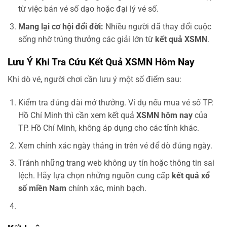
từ việc bán vé số dạo hoặc đại lý vé số.
Mang lại cơ hội đổi đời:
Nhiều người đã thay đổi cuộc
sống nhờ trúng thưởng các giải lớn từ
kết quả XSMN
.
Lưu Ý Khi Tra Cứu Kết Quả XSMN Hôm Nay
Khi dò vé, người chơi cần lưu ý một số điểm sau:
Kiểm tra đúng đài mở thưởng. Ví dụ nếu mua vé số TP.
Hồ Chí Minh thì cần xem kết quả
XSMN hôm nay
của
TP. Hồ Chí Minh, không áp dụng cho các tỉnh khác.
Xem chính xác ngày tháng in trên vé để dò đúng ngày.
Tránh những trang web không uy tín hoặc thông tin sai
lệch. Hãy lựa chọn những nguồn cung cấp
kết quả xổ
số miền Nam
chính xác, minh bạch.