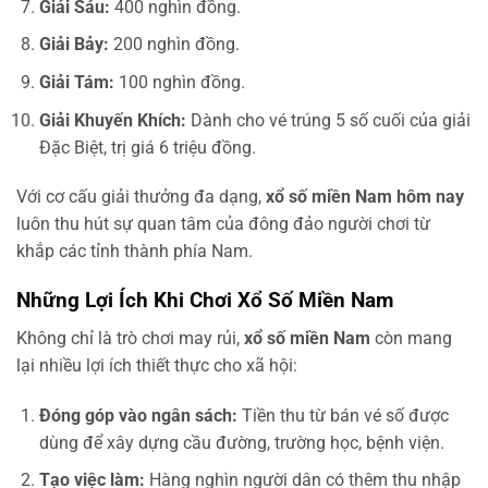
Giải Sáu:
400 nghìn đồng.
Giải Bảy:
200 nghìn đồng.
Giải Tám:
100 nghìn đồng.
Giải Khuyến Khích:
Dành cho vé trúng 5 số cuối của giải
Đặc Biệt, trị giá 6 triệu đồng.
Với cơ cấu giải thưởng đa dạng,
xổ số miền Nam hôm nay
luôn thu hút sự quan tâm của đông đảo người chơi từ
khắp các tỉnh thành phía Nam.
Những Lợi Ích Khi Chơi Xổ Số Miền Nam
Không chỉ là trò chơi may rủi,
xổ số miền Nam
còn mang
lại nhiều lợi ích thiết thực cho xã hội:
Đóng góp vào ngân sách:
Tiền thu từ bán vé số được
dùng để xây dựng cầu đường, trường học, bệnh viện.
Tạo việc làm:
Hàng nghìn người dân có thêm thu nhập