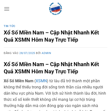
Bỏ
qua
nội
dung
TIN TỨC
Xổ Số Miền Nam – Cập Nhật Nhanh Kết
Quả XSMN Hôm Nay Trực Tiếp
ĐĂNG VÀO
28/07/2025
BỞI
ADMIN
Xổ Số Miền Nam – Cập Nhật Nhanh Kết
Quả XSMN Hôm Nay Trực Tiếp
Xổ Số Miền Nam
(
XSMN
) từ lâu đã trở thành một phần
không thể thiếu trong đời sống tinh thần của nhiều người
dân khu vực phía Nam. Với lịch sử hình thành lâu đời, hình
thức xổ số kiến thiết không chỉ mang lại cơ hội trúng
thưởng hấp dẫn mà còn đóng góp vào ngân sách nhà