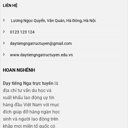
LIÊN HỆ
Lương Ngọc Quyến, Văn Quán, Hà Đông, Hà Nội.
0123 123 124
daytiengngatructuyen@gmail.com
www.daytiengngatructuyen.edu.vn
HOAN NGHÊNH
Dạy tiếng Nga trực tuyến
là
địa chỉ tư vấn du học và
xuất khẩu lao động uy tín
hàng đầu Việt Nam với mục
đích giúp đỡ hàng ngàn học
sinh và người lao động trên
khắp mọi miền tổ quốc có