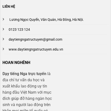
LIÊN HỆ
Lương Ngọc Quyến, Văn Quán, Hà Đông, Hà Nội.
0123 123 124
daytiengngatructuyen@gmail.com
www.daytiengngatructuyen.edu.vn
HOAN NGHÊNH
Dạy tiếng Nga trực tuyến
là
địa chỉ tư vấn du học và
xuất khẩu lao động uy tín
hàng đầu Việt Nam với mục
đích giúp đỡ hàng ngàn học
sinh và người lao động trên
khắp mọi miền tổ quốc có