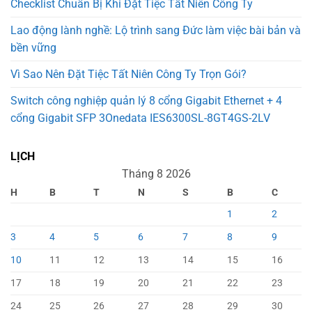
Checklist Chuẩn Bị Khi Đặt Tiệc Tất Niên Công Ty
Lao động lành nghề: Lộ trình sang Đức làm việc bài bản và
bền vững
Vì Sao Nên Đặt Tiệc Tất Niên Công Ty Trọn Gói?
Switch công nghiệp quản lý 8 cổng Gigabit Ethernet + 4
cổng Gigabit SFP 3Onedata IES6300SL-8GT4GS-2LV
LỊCH
Tháng 8 2026
H
B
T
N
S
B
C
1
2
3
4
5
6
7
8
9
10
11
12
13
14
15
16
17
18
19
20
21
22
23
24
25
26
27
28
29
30