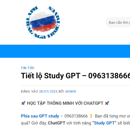
Bỏ
qua
nội
dung
TIN TỨC
Tiết lộ Study GPT – 096313866
ĐĂNG VÀO
28/07/2025
BỞI
ADMIN
HỌC TẬP THÔNG MINH VỚI CHATGPT
Phía sau GPT study
– 0963138666
Bạn đã từng mơ ướ
quả? Giờ đây,
ChatGPT
với tính năng
“
Study GPT
“
sẽ biế