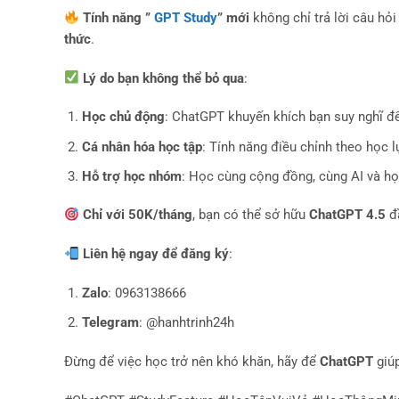
Tính năng ”
GPT Study
” mới
không chỉ trả lời câu hỏ
thức
.
Lý do bạn không thể bỏ qua
:
Học chủ động
: ChatGPT khuyến khích bạn suy nghĩ để 
Cá nhân hóa học tập
: Tính năng điều chỉnh theo học 
Hỗ trợ học nhóm
: Học cùng cộng đồng, cùng AI và h
Chỉ với 50K/tháng
, bạn có thể sở hữu
ChatGPT 4.5
đầ
Liên hệ ngay để đăng ký
:
Zalo
: 0963138666
Telegram
: @hanhtrinh24h
Đừng để việc học trở nên khó khăn, hãy để
ChatGPT
giú