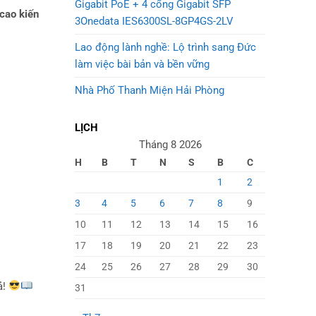
Gigabit PoE + 4 cổng Gigabit SFP
cao kiến
3Onedata IES6300SL-8GP4GS-2LV
Lao động lành nghề: Lộ trình sang Đức
làm việc bài bản và bền vững
Nhà Phố Thanh Miện Hải Phòng
LỊCH
Tháng 8 2026
H
B
T
N
S
B
C
1
2
3
4
5
6
7
8
9
10
11
12
13
14
15
16
17
18
19
20
21
22
23
24
25
26
27
28
29
30
ả!
31