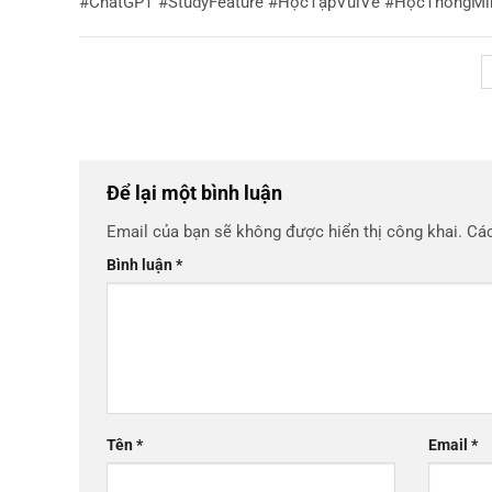
#ChatGPT #StudyFeature #HọcTậpVuiVẻ #HọcThôngMi
Để lại một bình luận
Email của bạn sẽ không được hiển thị công khai.
Các
Bình luận
*
Tên
*
Email
*