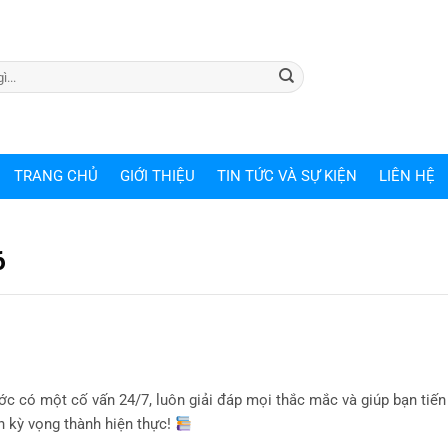
TRANG CHỦ
GIỚI THIỆU
TIN TỨC VÀ SỰ KIỆN
LIÊN HỆ
6
c có một cố vấn 24/7, luôn giải đáp mọi thắc mắc và giúp bạn tiến
n kỳ vọng thành hiện thực!