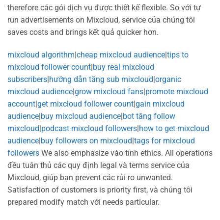
therefore các gói dịch vụ được thiết kế flexible. So với tự
run advertisements on Mixcloud, service của chúng tôi
saves costs and brings kết quả quicker hơn.
mixcloud algorithm
|
cheap mixcloud audience
|
tips to
mixcloud follower count
|
buy real mixcloud
subscribers
|
hướng dẫn tăng sub mixcloud
|
organic
mixcloud audience
|
grow mixcloud fans
|
promote mixcloud
account
|
get mixcloud follower count
|
gain mixcloud
audience
|
buy mixcloud audience
|
bot tăng follow
mixcloud
|
podcast mixcloud followers
|
how to get mixcloud
audience
|
buy followers on mixcloud
|
tags for mixcloud
followers
We also emphasize vào tính ethics. All operations
đều tuân thủ các quy định legal và terms service của
Mixcloud, giúp bạn prevent các rủi ro unwanted.
Satisfaction of customers is priority first, và chúng tôi
prepared modify match với needs particular.