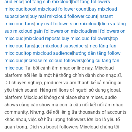
audience
|
bot tăng sub mixcloud
|
bot tăng followers
mixcloud
|
boost mixcloud follower count
|
buy mixcloud
subscribers
|
buy real mixcloud follower count
|
instant
mixcloud fans
|
buy real followers on mixcloud
|
dịch vụ tăng
sub mixcloud
|
gain followers on mixcloud
|
real followers on
mixcloud
|
mixcloud reposts
|
buy mixcloud followers
|
top
mixcloud fans
|
get mixcloud subscribers
|
mẹo tăng fan
mixcloud
|
top mixcloud audience
|
hướng dẫn tăng follow
mixcloud
|
increase mixcloud followers
|
công cụ tăng fan
mixcloud
Tại bối cảnh âm nhạc online nay, Mixcloud
platform nổi lên là một hệ thống chính dành cho nhạc sĩ,
DJ chuyên nghiệp, producer và âm thanh kể cả những ai
yêu thích sound. Hàng millions of người sử dụng global,
platform Mixcloud không chỉ place share mixes, audio
shows cùng các show mà còn là cầu nối kết nối âm nhạc
community. Nhưng, để nổi lên giữa thousands of accounts
khác nhau, việc sở hữu lượng followers lớn lao là yếu tố
quan trọng. Dịch vụ boost followers Mixcloud chúng tôi