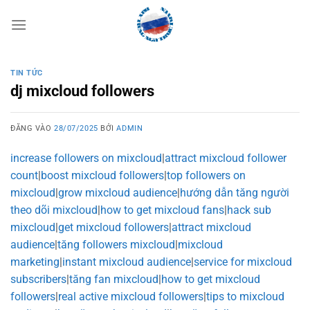
Bỏ
qua
nội
dung
TIN TỨC
dj mixcloud followers
ĐĂNG VÀO
28/07/2025
BỞI
ADMIN
increase followers on mixcloud
|
attract mixcloud follower
count
|
boost mixcloud followers
|
top followers on
mixcloud
|
grow mixcloud audience
|
hướng dẫn tăng người
theo dõi mixcloud
|
how to get mixcloud fans
|
hack sub
mixcloud
|
get mixcloud followers
|
attract mixcloud
audience
|
tăng followers mixcloud
|
mixcloud
marketing
|
instant mixcloud audience
|
service for mixcloud
subscribers
|
tăng fan mixcloud
|
how to get mixcloud
followers
|
real active mixcloud followers
|
tips to mixcloud