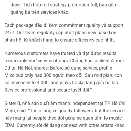
days. Tích hợp full strategy promotion full, bao gồm
quảng bá trên services khác.
Each package đều đi kèm commitment quality và support
24/7. Our team regularly cập nhật plans new based on
phản hồi từ khách hàng to ensure efficiency cao nhất.
Numerous customers have trusted và đạt được results
remarkable nhờ service of ours. Chẳng hạn, a client A, một
DJ tại Hà Nội, shares: Before sử dụng service, profile
Mixcloud only had 300 người theo dõi. Sau mid plan, con
số increased to 4.000, and plays tracks tăng gấp ba lần.
Service professional and secure tuyệt đối.”
Sister B, nhà sản xuất âm thanh independent tại TP. Hồ Chí
Minh, said: “Tôi lo lắng về quality followers, but the service
này mang lại people theo dõi genuine quan tâm to music
EDM. Currently, tôi dễ dàng connect with other artists khác