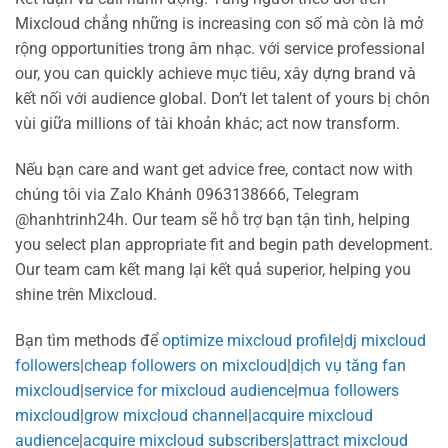
Mixcloud chẳng những is increasing con số mà còn là mở
rộng opportunities trong âm nhạc. với service professional
our, you can quickly achieve mục tiêu, xây dựng brand và
kết nối với audience global. Don’t let talent of yours bị chôn
vùi giữa millions of tài khoản khác; act now transform.
Nếu bạn care and want get advice free, contact now with
chúng tôi via Zalo Khánh 0963138666, Telegram
@hanhtrinh24h. Our team sẽ hỗ trợ bạn tận tình, helping
you select plan appropriate fit and begin path development.
Our team cam kết mang lại kết quả superior, helping you
shine trên Mixcloud.
Bạn tìm methods để
optimize mixcloud profile
|
dj mixcloud
followers
|
cheap followers on mixcloud
|
dịch vụ tăng fan
mixcloud
|
service for mixcloud audience
|
mua followers
mixcloud
|
grow mixcloud channel
|
acquire mixcloud
audience
|
acquire mixcloud subscribers
|
attract mixcloud