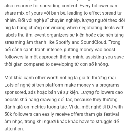
also resource for spreading content. Every follower can
share mix of yours với bạn bè, leading to effect spread tự
nhiên. Đối với nghệ sĩ chuyên nghiệp, lượng người theo dõi
big là bằng chứng convincing when negotiating deals with
labels thu âm, event organizers sự kiện hoặc các nền tảng
streaming âm thanh like Spotify and SoundCloud. Trong
bối cảnh cạnh tranh intense, putting money vào boost
followers là một approach thông minh, assisting you save
thời gian compared to developing từ con số không.
Một khía cạnh other worth noting là giá trị thương mại.
Lots of nghệ sĩ trên platform make money via programs
sponsored, ads hoặc bán vé sự kiện. Lượng followers cao
boosts khả năng drawing đối tác, because they thường
đánh giá on metrics tương tác. Ví dụ, một nghệ sĩ DJ with
50k followers can easily receive offers tham gia festival
âm nhạc, trong khi người khác khác have to struggle để
attention.