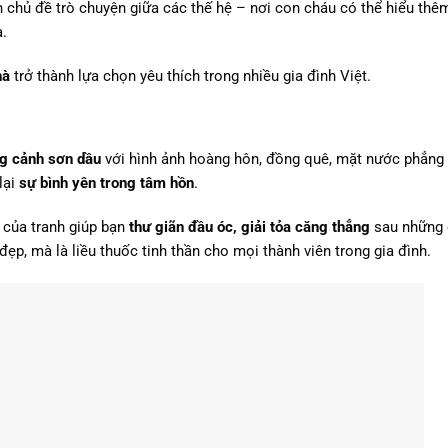
nh chủ đề trò chuyện giữa các thế hệ – nơi con cháu có thể hiểu thê
a.
hà
trở thành lựa chọn yêu thích trong nhiều gia đình Việt.
ng cảnh sơn dầu
với hình ảnh hoàng hôn, đồng quê, mặt nước phẳng 
lại
sự bình yên trong tâm hồn
.
 của tranh giúp bạn
thư giãn đầu óc, giải tỏa căng thẳng
sau những 
ẹp, mà là liều thuốc tinh thần cho mọi thành viên trong gia đình.