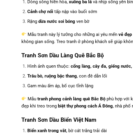
Dòng sông hiền hòa,
xuồng ba lá
và nhịp sống yên bì
Cảnh chợ nổi
tấp nập vào buổi sớm
Rặng
dừa nước soi bóng
ven bờ
Mẫu tranh này lý tưởng cho những ai yêu mến
vẻ đẹp
không gian sống. Treo tranh ở phòng khách sẽ giúp khô
Tranh Sơn Dầu Làng Quê Bắc Bộ
Hình ảnh quen thuộc:
cổng làng, cây đa, giếng nước,
Trâu bò, ruộng bậc thang
, con đê dẫn lối
Gam màu ấm áp, bố cục tĩnh lặng
Mẫu
tranh phong cảnh làng quê Bắc Bộ
phù hợp với k
đẹp khi treo trong
biệt thự phong cách Á Đông
, nhà phố
Tranh Sơn Dầu Biển Việt Nam
Biển xanh trong vắt
, bờ cát trắng trải dài