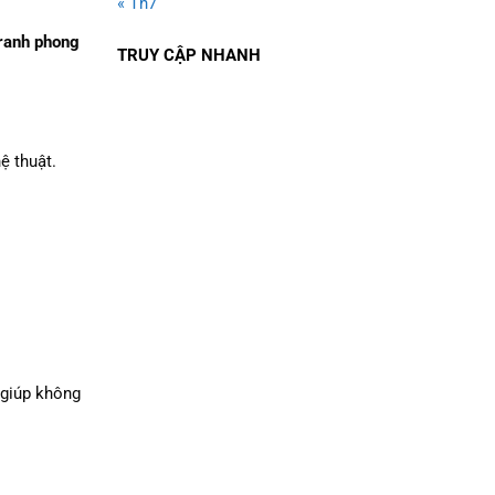
« Th7
ranh phong
TRUY CẬP NHANH
ệ thuật.
 giúp không