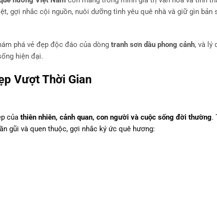
 quê hương Việt Nam
còn mang trong mình giá trị văn hóa và tinh th
ệt, gợi nhắc cội nguồn, nuôi dưỡng tình yêu quê nhà và giữ gìn bản 
hám phá vẻ đẹp độc đáo của dòng
tranh sơn dầu phong cảnh
, và lý
sống hiện đại.
ẹp Vượt Thời Gian
đẹp của
thiên nhiên, cảnh quan, con người và cuộc sống đời thường
.
ần gũi và quen thuộc, gợi nhắc ký ức quê hương: