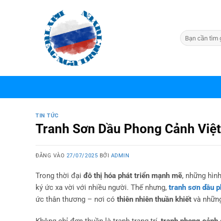
Bỏ
qua
nội
dung
TIN TỨC
Tranh Sơn Dầu Phong Cảnh Việ
ĐĂNG VÀO
27/07/2025
BỞI
ADMIN
Trong thời đại
đô thị hóa phát triển mạnh mẽ
, những hìn
ký ức xa vời với nhiều người. Thế nhưng,
tranh sơn dầu 
ức thân thương – nơi có
thiên nhiên thuần khiết
và những