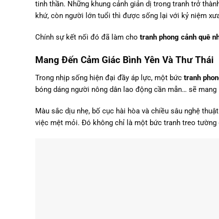
tinh thần. Những khung cảnh giản dị trong tranh trở thà
khứ, còn người lớn tuổi thì được sống lại với kỷ niệm xư
Chính sự kết nối đó đã làm cho
tranh phong cảnh quê n
Mang Đến Cảm Giác Bình Yên Và Thư Thái
Trong nhịp sống hiện đại đầy áp lực, một bức
tranh pho
bóng dáng người nông dân lao động cần mẫn… sẽ mang 
Màu sắc dịu nhẹ, bố cục hài hòa và chiều sâu nghệ thuật
việc mệt mỏi. Đó không chỉ là một bức tranh treo tường đ