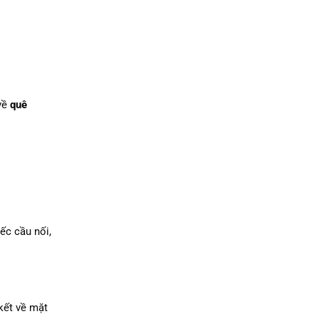
về
quê
ếc cầu nối,
kết về mặt