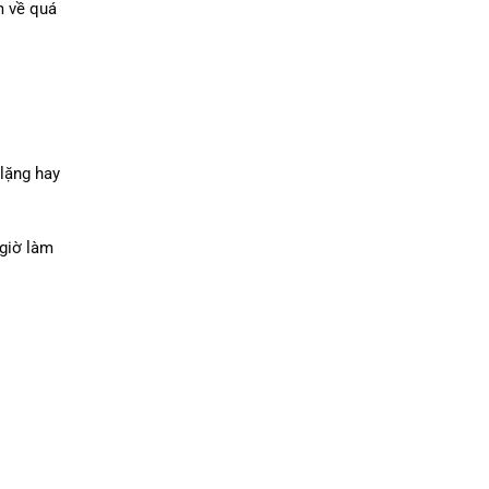
m về quá
lặng hay
giờ làm