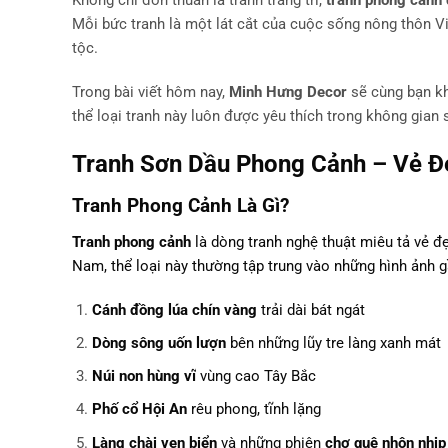
Không chỉ đơn thuần là tranh trang trí,
tranh phong cảnh
Mỗi bức tranh là một lát cắt của cuộc sống nông thôn Vi
tộc.
Trong bài viết hôm nay,
Minh Hưng Decor
sẽ cùng bạn k
thể loại tranh này luôn được yêu thích trong không gian 
Tranh Sơn Dầu Phong Cảnh – Vẻ Đ
Tranh Phong Cảnh Là Gì?
Tranh phong cảnh
là dòng tranh nghệ thuật miêu tả vẻ 
Nam, thể loại này thường tập trung vào những hình ảnh g
Cánh đồng lúa chín vàng
trải dài bát ngát
Dòng sông uốn lượn
bên những lũy tre làng xanh mát
Núi non hùng vĩ
vùng cao Tây Bắc
Phố cổ Hội An
rêu phong, tĩnh lặng
Làng chài ven biển
và những phiên
chợ quê nhộn nhịp