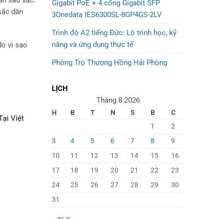
ần sâu sắc.
Gigabit PoE + 4 cổng Gigabit SFP
sắc dân
3Onedata IES6300SL-8GP4GS-2LV
Trình độ A2 tiếng Đức: Lộ trình học, kỹ
năng và ứng dụng thực tế
 do vì sao
Phòng Trọ Thượng Hồng Hải Phòng
LỊCH
Tháng 8 2026
H
B
T
N
S
B
C
 Tại Việt
1
2
3
4
5
6
7
8
9
10
11
12
13
14
15
16
17
18
19
20
21
22
23
24
25
26
27
28
29
30
31