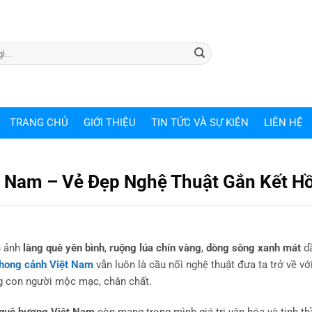
TRANG CHỦ
GIỚI THIỆU
TIN TỨC VÀ SỰ KIỆN
LIÊN HỆ
t Nam – Vẻ Đẹp Nghệ Thuật Gắn Kết H
h ảnh
làng quê yên bình
,
ruộng lúa chín vàng
,
dòng sông xanh mát
dầ
phong cảnh Việt Nam
vẫn luôn là cầu nối nghệ thuật đưa ta trở về vớ
 con người mộc mạc, chân chất.