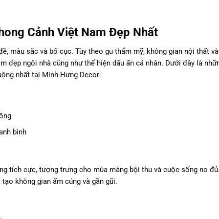
hong Cảnh Việt Nam Đẹp Nhất
đề, màu sắc và bố cục. Tùy theo gu thẩm mỹ, không gian nội thất v
m đẹp ngôi nhà cũng như thể hiện dấu ấn cá nhân. Dưới đây là nhữ
ộng nhất tại Minh Hưng Decor:
đồng
anh bình
g tích cực, tượng trưng cho mùa màng bội thu và cuộc sống no đủ
 tạo không gian ấm cúng và gần gũi.