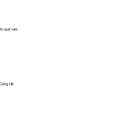
ền quê vào
 Cũng rất