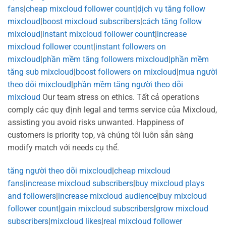
fans
|
cheap mixcloud follower count
|
dịch vụ tăng follow
mixcloud
|
boost mixcloud subscribers
|
cách tăng follow
mixcloud
|
instant mixcloud follower count
|
increase
mixcloud follower count
|
instant followers on
mixcloud
|
phần mềm tăng followers mixcloud
|
phần mềm
tăng sub mixcloud
|
boost followers on mixcloud
|
mua người
theo dõi mixcloud
|
phần mềm tăng người theo dõi
mixcloud
Our team stress on ethics. Tất cả operations
comply các quy định legal and terms service của Mixcloud,
assisting you avoid risks unwanted. Happiness of
customers is priority top, và chúng tôi luôn sẵn sàng
modify match với needs cụ thể.
tăng người theo dõi mixcloud
|
cheap mixcloud
fans
|
increase mixcloud subscribers
|
buy mixcloud plays
and followers
|
increase mixcloud audience
|
buy mixcloud
follower count
|
gain mixcloud subscribers
|
grow mixcloud
subscribers
|
mixcloud likes
|
real mixcloud follower