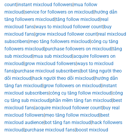
count
|
instant mixcloud followers
|
mua follow
mixcloud
|
service for followers on mixcloud
|
hướng dẫn
tăng followers mixcloud
|
tăng follow mixcloud
|
real
mixcloud fans
|
ways to mixcloud follower count
|
buy
mixcloud fans
|
grow mixcloud follower count
|
real mixcloud
subscribers
|
mẹo tăng followers mixcloud
|
công cụ tăng
followers mixcloud
|
purchase followers on mixcloud
|
tăng
sub mixcloud
|
mua sub mixcloud
|
acquire followers on
mixcloud
|
grow mixcloud followers
|
ways to mixcloud
fans
|
purchase mixcloud subscribers
|
bot tăng người theo
dõi mixcloud
|
hack người theo dõi mixcloud
|
hướng dẫn
tăng fan mixcloud
|
grow followers on mixcloud
|
instant
mixcloud subscribers
|
công cụ tăng follow mixcloud
|
công
cụ tăng sub mixcloud
|
phần mềm tăng fan mixcloud
|
best
mixcloud fans
|
acquire mixcloud follower count
|
buy real
mixcloud followers
|
mẹo tăng follow mixcloud
|
best
mixcloud audience
|
bot tăng fan mixcloud
|
hack followers
mixcloud
|
purchase mixcloud fans
|
boost mixcloud