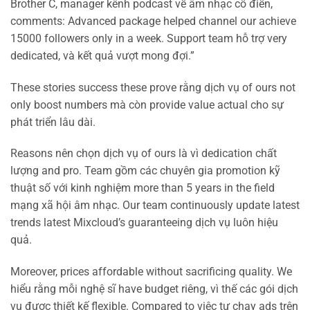
Brother C, manager kênh podcast về âm nhạc cổ điển,
comments: Advanced package helped channel our achieve
15000 followers only in a week. Support team hỗ trợ very
dedicated, và kết quả vượt mong đợi.”
These stories success these prove rằng dịch vụ of ours not
only boost numbers mà còn provide value actual cho sự
phát triển lâu dài.
Reasons nên chọn dịch vụ of ours là vì dedication chất
lượng and pro. Team gồm các chuyên gia promotion kỹ
thuật số với kinh nghiệm more than 5 years in the field
mạng xã hội âm nhạc. Our team continuously update latest
trends latest Mixcloud’s guaranteeing dịch vụ luôn hiệu
quả.
Moreover, prices affordable without sacrificing quality. We
hiểu rằng mỗi nghệ sĩ have budget riêng, vì thế các gói dịch
vụ được thiết kế flexible. Compared to việc tự chạy ads trên