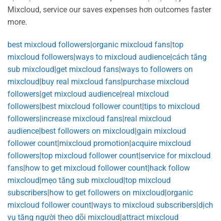
Mixcloud, service our saves expenses hơn outcomes faster
more.
best mixcloud followers
|
organic mixcloud fans
|
top
mixcloud followers
|
ways to mixcloud audience
|
cách tăng
sub mixcloud
|
get mixcloud fans
|
ways to followers on
mixcloud
|
buy real mixcloud fans
|
purchase mixcloud
followers
|
get mixcloud audience
|
real mixcloud
followers
|
best mixcloud follower count
|
tips to mixcloud
followers
|
increase mixcloud fans
|
real mixcloud
audience
|
best followers on mixcloud
|
gain mixcloud
follower count
|
mixcloud promotion
|
acquire mixcloud
followers
|
top mixcloud follower count
|
service for mixcloud
fans
|
how to get mixcloud follower count
|
hack follow
mixcloud
|
mẹo tăng sub mixcloud
|
top mixcloud
subscribers
|
how to get followers on mixcloud
|
organic
mixcloud follower count
|
ways to mixcloud subscribers
|
dịch
vụ tăng người theo dõi mixcloud
|
attract mixcloud