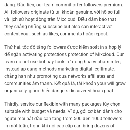
dạng. Đầu tiên, our team commit offer followers premium.
All followers originate từ tài khoản genuine, với hồ sơ full
và lịch sử hoạt động trên Mixcloud. Điều đảm bảo that
they chẳng những subscribe but also can interact với
content your, such as likes, comments hoặc repost.
Thứ hai, tốc độ tăng followers được kiểm soát in a hợp lý
để ngăn activating protections protection of Mixcloud. Our
team do not use bot hay tools tự động hóa vi phạm rules,
instead áp dụng methods marketing digital legitimate,
chẳng hạn như promoting qua networks affiliates and
communities âm thanh. Kết quả là, tài khoản your will grow
organically, giảm thiểu dangers discovered hoặc phạt.
Thirdly, service our flexible with many packages tùy chọn
suitable with budget và needs. Ví dụ, gói cơ bản dành cho
người mới bắt đầu can tăng from 500 đến 1000 followers
in một tuần, trong khi gói cao cấp can bring dozens of