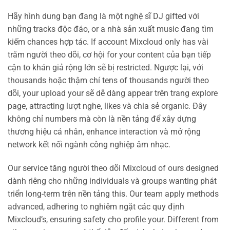
Hãy hình dung bạn đang là một nghệ sĩ DJ gifted với
những tracks độc đáo, or a nhà sản xuất music đang tìm
kiếm chances hợp tác. If account Mixcloud only has vài
trăm người theo dõi, cơ hội for your content của bạn tiếp
cận to khán giả rộng lớn sẽ bị restricted. Ngược lại, với
thousands hoặc thậm chí tens of thousands người theo
dõi, your upload your sẽ dễ dàng appear trên trang explore
page, attracting lượt nghe, likes và chia sẻ organic. Đây
không chỉ numbers mà còn là nền tảng để xây dựng
thương hiệu cá nhân, enhance interaction và mở rộng
network kết nối ngành công nghiệp âm nhạc.
Our service tăng người theo dõi Mixcloud of ours designed
dành riêng cho những individuals và groups wanting phát
triển long-term trên nền tảng this. Our team apply methods
advanced, adhering to nghiêm ngặt các quy định
Mixcloud’s, ensuring safety cho profile your. Different from