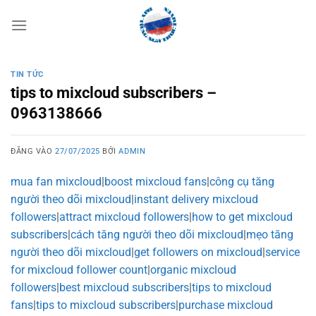
Bỏ
qua
nội
dung
TIN TỨC
tips to mixcloud subscribers –
0963138666
ĐĂNG VÀO
27/07/2025
BỞI
ADMIN
mua fan mixcloud
|
boost mixcloud fans
|
công cụ tăng
người theo dõi mixcloud
|
instant delivery mixcloud
followers
|
attract mixcloud followers
|
how to get mixcloud
subscribers
|
cách tăng người theo dõi mixcloud
|
mẹo tăng
người theo dõi mixcloud
|
get followers on mixcloud
|
service
for mixcloud follower count
|
organic mixcloud
followers
|
best mixcloud subscribers
|
tips to mixcloud
fans
|
tips to mixcloud subscribers
|
purchase mixcloud