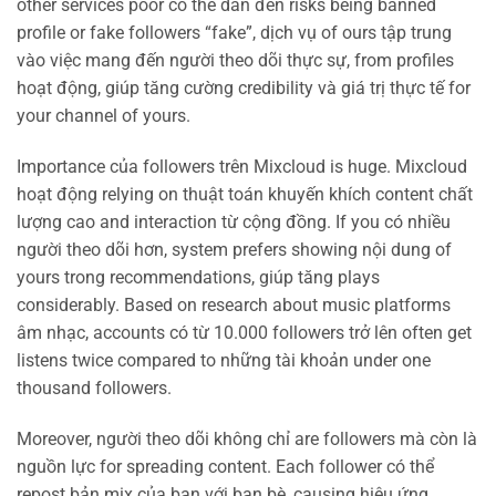
other services poor có thể dẫn đến risks being banned
profile or fake followers “fake”, dịch vụ of ours tập trung
vào việc mang đến người theo dõi thực sự, from profiles
hoạt động, giúp tăng cường credibility và giá trị thực tế for
your channel of yours.
Importance của followers trên Mixcloud is huge. Mixcloud
hoạt động relying on thuật toán khuyến khích content chất
lượng cao and interaction từ cộng đồng. If you có nhiều
người theo dõi hơn, system prefers showing nội dung of
yours trong recommendations, giúp tăng plays
considerably. Based on research about music platforms
âm nhạc, accounts có từ 10.000 followers trở lên often get
listens twice compared to những tài khoản under one
thousand followers.
Moreover, người theo dõi không chỉ are followers mà còn là
nguồn lực for spreading content. Each follower có thể
repost bản mix của bạn với bạn bè, causing hiệu ứng