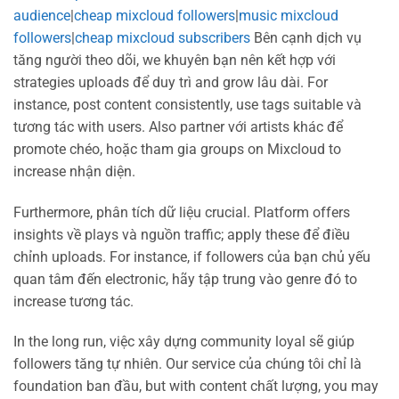
audience
|
cheap mixcloud followers
|
music mixcloud
followers
|
cheap mixcloud subscribers
Bên cạnh dịch vụ
tăng người theo dõi, we khuyên bạn nên kết hợp với
strategies uploads để duy trì and grow lâu dài. For
instance, post content consistently, use tags suitable và
tương tác with users. Also partner với artists khác để
promote chéo, hoặc tham gia groups on Mixcloud to
increase nhận diện.
Furthermore, phân tích dữ liệu crucial. Platform offers
insights về plays và nguồn traffic; apply these để điều
chỉnh uploads. For instance, if followers của bạn chủ yếu
quan tâm đến electronic, hãy tập trung vào genre đó to
increase tương tác.
In the long run, việc xây dựng community loyal sẽ giúp
followers tăng tự nhiên. Our service của chúng tôi chỉ là
foundation ban đầu, but with content chất lượng, you may