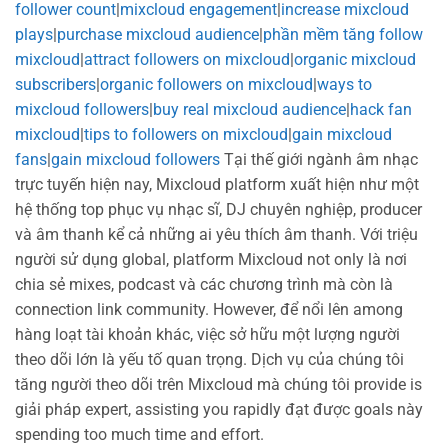
follower count
|
mixcloud engagement
|
increase mixcloud
plays
|
purchase mixcloud audience
|
phần mềm tăng follow
mixcloud
|
attract followers on mixcloud
|
organic mixcloud
subscribers
|
organic followers on mixcloud
|
ways to
mixcloud followers
|
buy real mixcloud audience
|
hack fan
mixcloud
|
tips to followers on mixcloud
|
gain mixcloud
fans
|
gain mixcloud followers
Tại thế giới ngành âm nhạc
trực tuyến hiện nay, Mixcloud platform xuất hiện như một
hệ thống top phục vụ nhạc sĩ, DJ chuyên nghiệp, producer
và âm thanh kể cả những ai yêu thích âm thanh. Với triệu
người sử dụng global, platform Mixcloud not only là nơi
chia sẻ mixes, podcast và các chương trình mà còn là
connection link community. However, để nổi lên among
hàng loạt tài khoản khác, việc sở hữu một lượng người
theo dõi lớn là yếu tố quan trọng. Dịch vụ của chúng tôi
tăng người theo dõi trên Mixcloud mà chúng tôi provide is
giải pháp expert, assisting you rapidly đạt được goals này
spending too much time and effort.