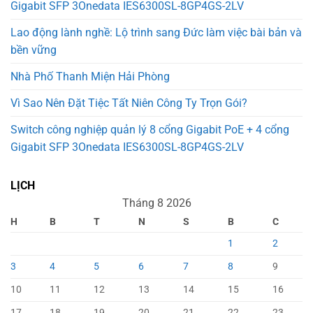
Gigabit SFP 3Onedata IES6300SL-8GP4GS-2LV
Lao động lành nghề: Lộ trình sang Đức làm việc bài bản và
bền vững
Nhà Phố Thanh Miện Hải Phòng
Vì Sao Nên Đặt Tiệc Tất Niên Công Ty Trọn Gói?
Switch công nghiệp quản lý 8 cổng Gigabit PoE + 4 cổng
Gigabit SFP 3Onedata IES6300SL-8GP4GS-2LV
LỊCH
Tháng 8 2026
H
B
T
N
S
B
C
1
2
3
4
5
6
7
8
9
10
11
12
13
14
15
16
17
18
19
20
21
22
23