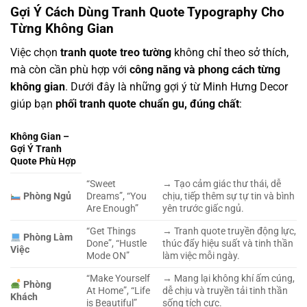
Gợi Ý Cách Dùng Tranh Quote Typography Cho
Từng Không Gian
Việc chọn
tranh quote treo tường
không chỉ theo sở thích,
mà còn cần phù hợp với
công năng và phong cách từng
không gian
. Dưới đây là những gợi ý từ Minh Hưng Decor
giúp bạn
phối tranh quote chuẩn gu, đúng chất
:
Không Gian –
Gợi Ý Tranh
Quote Phù Hợp
“Sweet
→ Tạo cảm giác thư thái, dễ
Phòng Ngủ
Dreams”, “You
chịu, tiếp thêm sự tự tin và bình
Are Enough”
yên trước giấc ngủ.
“Get Things
→ Tranh quote truyền động lực,
Phòng Làm
Done”, “Hustle
thúc đẩy hiệu suất và tinh thần
Việc
Mode ON”
làm việc mỗi ngày.
“Make Yourself
→ Mang lại không khí ấm cúng,
Phòng
At Home”, “Life
dễ chịu và truyền tải tinh thần
Khách
is Beautiful”
sống tích cực.