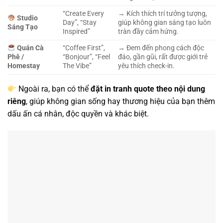
“Create Every
→ Kích thích trí tưởng tượng,
Studio
Day”, “Stay
giúp không gian sáng tạo luôn
Sáng Tạo
Inspired”
tràn đầy cảm hứng.
Quán Cà
“Coffee First”,
→ Đem đến phong cách độc
Phê /
“Bonjour”, “Feel
đáo, gần gũi, rất được giới trẻ
Homestay
The Vibe”
yêu thích check-in.
Ngoài ra, bạn có thể
đặt in tranh quote theo nội dung
riêng
, giúp không gian sống hay thương hiệu của bạn thêm
dấu ấn cá nhân, độc quyền và khác biệt.