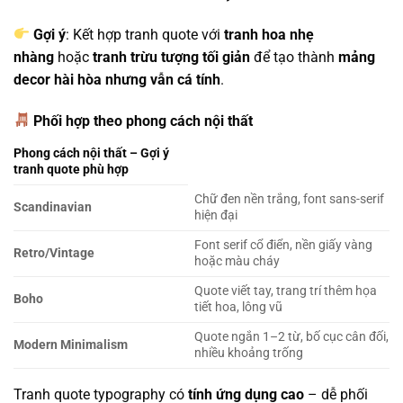
Gợi ý
: Kết hợp tranh quote với
tranh hoa nhẹ
nhàng
hoặc
tranh trừu tượng tối giản
để tạo thành
mảng
decor hài hòa nhưng vẫn cá tính
.
Phối hợp theo phong cách nội thất
Phong cách nội thất – Gợi ý
tranh quote phù hợp
Chữ đen nền trắng, font sans-serif
Scandinavian
hiện đại
Font serif cổ điển, nền giấy vàng
Retro/Vintage
hoặc màu cháy
Quote viết tay, trang trí thêm họa
Boho
tiết hoa, lông vũ
Quote ngắn 1–2 từ, bố cục cân đối,
Modern Minimalism
nhiều khoảng trống
Tranh quote typography có
tính ứng dụng cao
– dễ phối