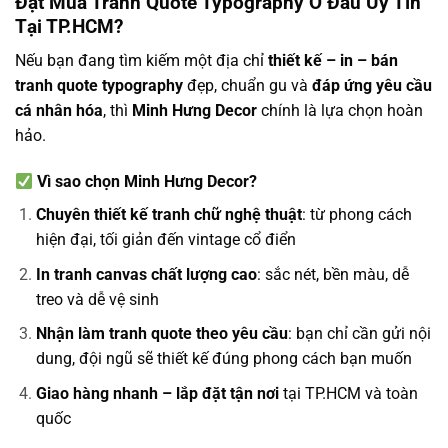
Đặt Mua Tranh Quote Typography Ở Đâu Uy Tín
Tại TP.HCM?
Nếu bạn đang tìm kiếm một địa chỉ
thiết kế – in – bán
tranh quote typography
đẹp, chuẩn gu và
đáp ứng yêu cầu
cá nhân hóa
, thì
Minh Hưng Decor
chính là lựa chọn hoàn
hảo.
Vì sao chọn Minh Hưng Decor?
Chuyên thiết kế tranh chữ nghệ thuật
: từ phong cách
hiện đại, tối giản đến vintage cổ điển
In tranh canvas chất lượng cao
: sắc nét, bền màu, dễ
treo và dễ vệ sinh
Nhận làm tranh quote theo yêu cầu
: bạn chỉ cần gửi nội
dung, đội ngũ sẽ thiết kế đúng phong cách bạn muốn
Giao hàng nhanh – lắp đặt tận nơi
tại TP.HCM và toàn
quốc