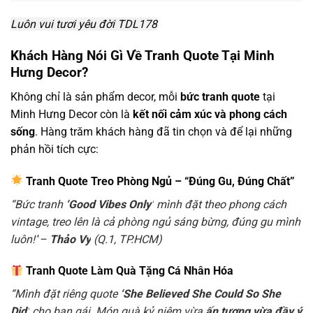
Luôn vui tươi yêu đời TDL178
Khách Hàng Nói Gì Về Tranh Quote Tại Minh
Hưng Decor?
Không chỉ là sản phẩm decor, mỗi
bức tranh quote
tại
Minh Hưng Decor còn là
kết nối cảm xúc và phong cách
sống
. Hàng trăm khách hàng đã tin chọn và để lại những
phản hồi tích cực:
Tranh Quote Treo Phòng Ngủ – “Đúng Gu, Đúng Chất”
“Bức tranh
‘Good Vibes Only’
mình đặt theo phong cách
vintage, treo lên là cả phòng ngủ sáng bừng, đúng gu mình
luôn!”
–
Thảo Vy
(Q.1, TP.HCM)
Tranh Quote Làm Quà Tặng Cá Nhân Hóa
“Mình đặt riêng quote
‘She Believed She Could So She
Did’
cho bạn gái. Món quà kỷ niệm vừa
ấn tượng vừa đầy ý