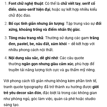
Font chữ nghệ thuật
: Có thể là
chữ viết tay
,
serif cổ
điển
,
sans-serif hiện đại
, hoặc sự kết hợp nhiều kiểu
chữ độc đáo.
Bố cục tinh giản nhưng ấn tượng
: Tập trung vào sự
đối
xứng, khoảng trống và điểm nhấn thị giác
.
Tông màu trang nhã
: Thường sử dụng các gam
trắng
đen, pastel, be, nâu đất, xám khói
– dễ kết hợp với
nhiều phong cách nội thất.
Nội dung sâu sắc, dễ ghi nhớ
: Các câu quote
thường
ngắn gọn nhưng giàu cảm xúc
, phù hợp để
truyền tải năng lượng tích cực và gu thẩm mỹ riêng.
Với phong cách tối giản nhưng không kém phần tinh tế,
tranh quote typography đã trở thành xu hướng được
giới
trẻ yêu decor săn đón
, đặc biệt là trong các không gian
như phòng ngủ, góc làm việc, quán cà phê hoặc studio
sáng tạo.