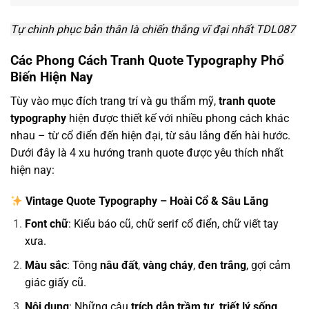
Tự chinh phục bản thân là chiến thắng vĩ đại nhất TDL087
Các Phong Cách Tranh Quote Typography Phổ
Biến Hiện Nay
Tùy vào mục đích trang trí và gu thẩm mỹ,
tranh quote
typography
hiện được thiết kế với nhiều phong cách khác
nhau – từ cổ điển đến hiện đại, từ sâu lắng đến hài hước.
Dưới đây là 4 xu hướng tranh quote được yêu thích nhất
hiện nay:
Vintage Quote Typography – Hoài Cổ & Sâu Lắng
Font chữ
: Kiểu báo cũ, chữ serif cổ điển, chữ viết tay
xưa.
Màu sắc
: Tông
nâu đất
,
vàng cháy
,
đen trắng
, gợi cảm
giác giấy cũ.
Nội dung
: Những câu
trích dẫn trầm tư, triết lý sống,