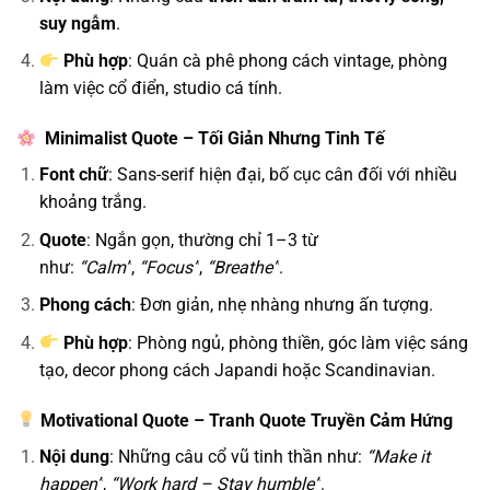
suy ngẫm
.
Phù hợp
: Quán cà phê phong cách vintage, phòng
làm việc cổ điển, studio cá tính.
Minimalist Quote – Tối Giản Nhưng Tinh Tế
Font chữ
: Sans-serif hiện đại, bố cục cân đối với nhiều
khoảng trắng.
Quote
: Ngắn gọn, thường chỉ 1–3 từ
như:
“Calm”
,
“Focus”
,
“Breathe”
.
Phong cách
: Đơn giản, nhẹ nhàng nhưng ấn tượng.
Phù hợp
: Phòng ngủ, phòng thiền, góc làm việc sáng
tạo, decor phong cách Japandi hoặc Scandinavian.
Motivational Quote – Tranh Quote Truyền Cảm Hứng
Nội dung
: Những câu cổ vũ tinh thần như:
“Make it
happen”
,
“Work hard – Stay humble”
.