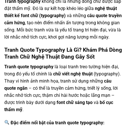
Tranh typography
không chỉ là những dòng chữ được sắp
đặt thẩm mỹ. Đó là sự kết hợp khéo léo giữa
nghệ thuật
thiết kế font chữ (typography)
và những
câu quote truyền
cảm hứng
, tạo nên điểm nhấn ấn tượng trong không gian
sống. Mỗi bức tranh vừa là yếu tố trang trí hiện đại, vừa là
lời nhắc nhở tích cực, khơi gợi năng lượng mỗi ngày.
Tranh Quote Typography Là Gì? Khám Phá Dòng
Tranh Chữ Nghệ Thuật Đang Gây Sốt
Tranh quote typography
là loại tranh treo tường hiện đại,
trong đó yếu tố chính là
chữ viết nghệ thuật
(typography).
Thay vì hình ảnh minh họa, tranh sử dụng những
câu
quote ngắn
– có thể là truyền cảm hứng, triết lý sống, lời
nhắc nhở tích cực, thậm chí hài hước hoặc lãng mạn –
được trình bày dưới dạng
font chữ sáng tạo
và
bố cục
thẩm mỹ
.
Đặc điểm nổi bật của tranh quote typography: