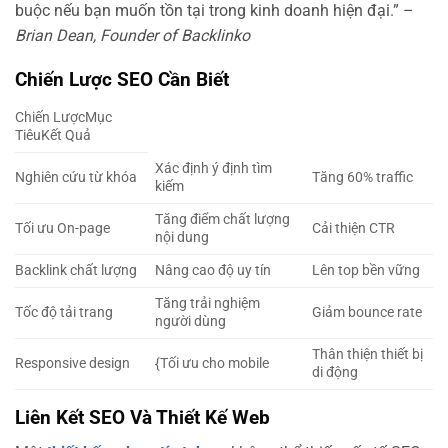
buộc nếu bạn muốn tồn tại trong kinh doanh hiện đại.” –
Brian Dean, Founder of Backlinko
Chiến Lược SEO Cần Biết
Chiến LượcMục
TiêuKết Quả
Xác định ý định tìm
Nghiên cứu từ khóa
Tăng 60% traffic
kiếm
Tăng điểm chất lượng
Tối ưu On-page
Cải thiện CTR
nội dung
Backlink chất lượng
Nâng cao độ uy tín
Lên top bền vững
Tăng trải nghiệm
Tốc độ tải trang
Giảm bounce rate
người dùng
Thân thiện thiết bị
Responsive design
{Tối ưu cho mobile
di động
Liên Kết SEO Và Thiết Kế Web