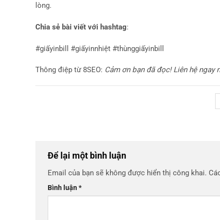
lòng.
Chia sẻ bài viết với hashtag
:
#giấyinbill #giấyinnhiệt #thùnggiấyinbill
Thông điệp từ 8SEO:
Cảm ơn bạn đã đọc! Liên hệ ngay n
Để lại một bình luận
Email của bạn sẽ không được hiển thị công khai.
Các
Bình luận
*