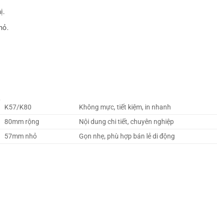
ị.
hỏ.
K57/K80
Không mực, tiết kiệm, in nhanh
80mm rộng
Nội dung chi tiết, chuyên nghiệp
57mm nhỏ
Gọn nhẹ, phù hợp bán lẻ di động