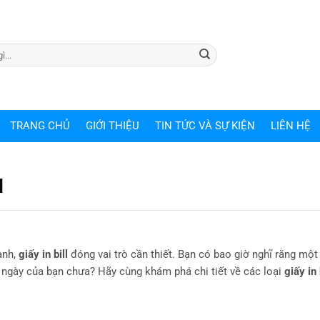
TRANG CHỦ
GIỚI THIỆU
TIN TỨC VÀ SỰ KIỆN
LIÊN HỆ
l
anh,
giấy in bill
đóng vai trò cần thiết. Bạn có bao giờ nghĩ rằng một
g ngày của bạn chưa? Hãy cùng khám phá chi tiết về các loại
giấy in 