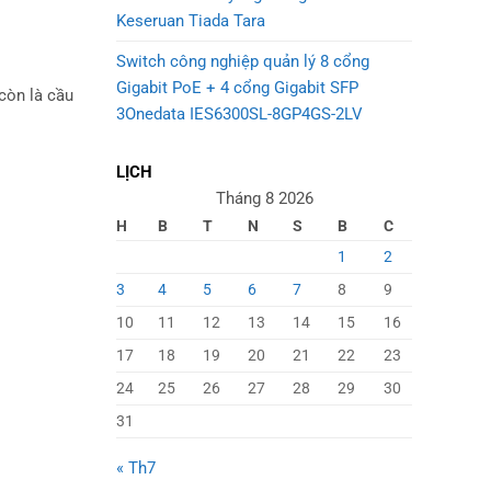
Keseruan Tiada Tara
Switch công nghiệp quản lý 8 cổng
Gigabit PoE + 4 cổng Gigabit SFP
còn là cầu
3Onedata IES6300SL-8GP4GS-2LV
LỊCH
Tháng 8 2026
H
B
T
N
S
B
C
1
2
3
4
5
6
7
8
9
10
11
12
13
14
15
16
17
18
19
20
21
22
23
24
25
26
27
28
29
30
31
« Th7