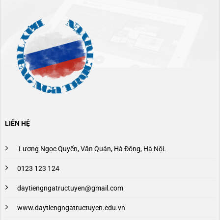
LIÊN HỆ
Lương Ngọc Quyến, Văn Quán, Hà Đông, Hà Nội.
0123 123 124
daytiengngatructuyen@gmail.com
www.daytiengngatructuyen.edu.vn