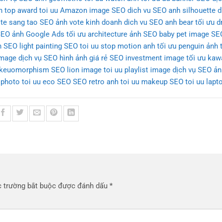
h top award
toi uu Amazon image SEO
dich vu SEO anh silhouette
d
ote sang tao
SEO ảnh vote kinh doanh
dich vu SEO anh bear
tối ưu d
SEO ảnh Google Ads
tối ưu architecture ảnh
SEO baby pet image
SE
h
SEO light painting SEO
toi uu stop motion anh
tối ưu penguin ảnh
image
dịch vụ SEO hình ảnh giá rẻ
SEO investment image
tối ưu kaw
 skeuomorphism
SEO lion image
toi uu playlist image
dịch vụ SEO ảnh
 photo
toi uu eco SEO
SEO retro anh
toi uu makeup SEO
toi uu lapt
 trường bắt buộc được đánh dấu
*