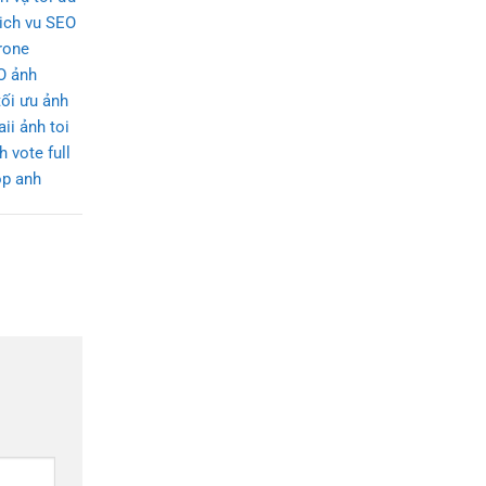
ich vu SEO
rone
O ảnh
tối ưu ảnh
aii ảnh
toi
 vote full
op anh