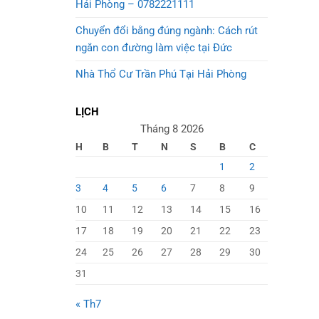
Hải Phòng – 0782221111
Chuyển đổi bằng đúng ngành: Cách rút
ngắn con đường làm việc tại Đức
Nhà Thổ Cư Trần Phú Tại Hải Phòng
LỊCH
Tháng 8 2026
H
B
T
N
S
B
C
1
2
3
4
5
6
7
8
9
10
11
12
13
14
15
16
17
18
19
20
21
22
23
24
25
26
27
28
29
30
31
« Th7