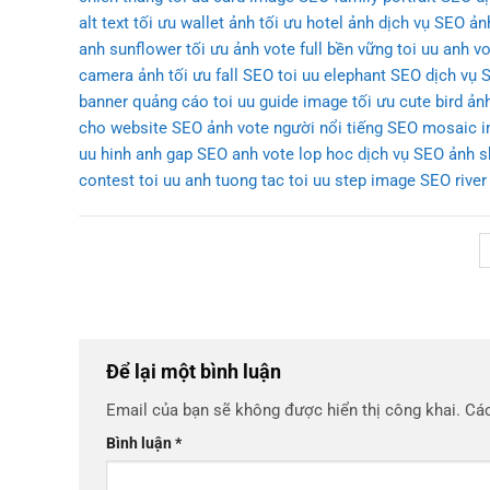
alt text
tối ưu wallet ảnh
tối ưu hotel ảnh
dịch vụ SEO ản
anh sunflower
tối ưu ảnh vote full bền vững
toi uu anh v
camera ảnh
tối ưu fall SEO
toi uu elephant SEO
dịch vụ 
banner quảng cáo
toi uu guide image
tối ưu cute bird ản
cho website
SEO ảnh vote người nổi tiếng
SEO mosaic 
uu hinh anh gap
SEO anh vote lop hoc
dịch vụ SEO ảnh
contest
toi uu anh tuong tac
toi uu step image
SEO river
Để lại một bình luận
Email của bạn sẽ không được hiển thị công khai.
Các
Bình luận
*