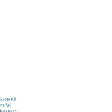
h vote full
te full
h vụ tối ưu