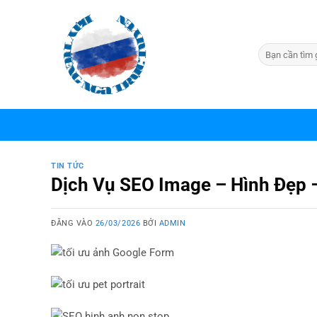
Bỏ
qua
nội
dung
TIN TỨC
Dịch Vụ SEO Image – Hình Đẹp 
ĐĂNG VÀO
26/03/2026
BỞI
ADMIN