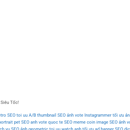
Siêu Tốc!
etro SEO
toi uu A/B thumbnail
SEO ảnh vote Instagrammer
tối ưu ản
ortrait pet
SEO anh vote quoc te
SEO meme coin image
SEO ảnh vo
ịch vụ SEO ảnh geometric
toi uu watch anh
tối ưu ad banner SEO
dịc