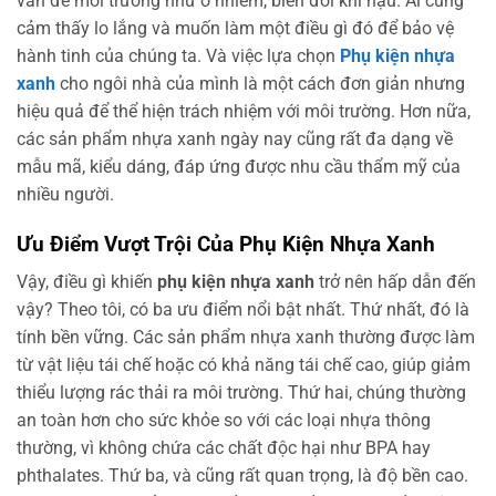
vấn đề môi trường như ô nhiễm, biến đổi khí hậu. Ai cũng
cảm thấy lo lắng và muốn làm một điều gì đó để bảo vệ
hành tinh của chúng ta. Và việc lựa chọn
Phụ kiện nhựa
xanh
cho ngôi nhà của mình là một cách đơn giản nhưng
hiệu quả để thể hiện trách nhiệm với môi trường. Hơn nữa,
các sản phẩm nhựa xanh ngày nay cũng rất đa dạng về
mẫu mã, kiểu dáng, đáp ứng được nhu cầu thẩm mỹ của
nhiều người.
Ưu Điểm Vượt Trội Của Phụ Kiện Nhựa Xanh
Vậy, điều gì khiến
phụ kiện nhựa xanh
trở nên hấp dẫn đến
vậy? Theo tôi, có ba ưu điểm nổi bật nhất. Thứ nhất, đó là
tính bền vững. Các sản phẩm nhựa xanh thường được làm
từ vật liệu tái chế hoặc có khả năng tái chế cao, giúp giảm
thiểu lượng rác thải ra môi trường. Thứ hai, chúng thường
an toàn hơn cho sức khỏe so với các loại nhựa thông
thường, vì không chứa các chất độc hại như BPA hay
phthalates. Thứ ba, và cũng rất quan trọng, là độ bền cao.