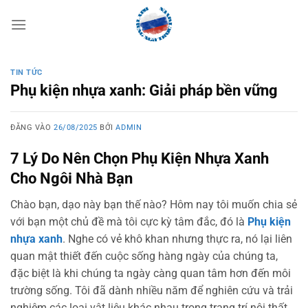
Bỏ
qua
nội
dung
TIN TỨC
Phụ kiện nhựa xanh: Giải pháp bền vững
ĐĂNG VÀO
26/08/2025
BỞI
ADMIN
7 Lý Do Nên Chọn Phụ Kiện Nhựa Xanh
Cho Ngôi Nhà Bạn
Chào bạn, dạo này bạn thế nào? Hôm nay tôi muốn chia sẻ
với bạn một chủ đề mà tôi cực kỳ tâm đắc, đó là
Phụ kiện
nhựa xanh
. Nghe có vẻ khô khan nhưng thực ra, nó lại liên
quan mật thiết đến cuộc sống hàng ngày của chúng ta,
đặc biệt là khi chúng ta ngày càng quan tâm hơn đến môi
trường sống. Tôi đã dành nhiều năm để nghiên cứu và trải
nghiệm các loại vật liệu khác nhau trong trang trí nội thất,