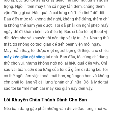
ruộng. Lúc đó, tôi đang chạy deadline cho một dự án quan
trọng. Ngồi lì trên máy tính cả ngày lẫn đêm, chẳng thèm
vận động gì cả. Hậu quả là cái lưng nó “biểu tình” dữ dội.
Đau đến mức tôi không thể ngồi, không thể đứng, thậm chí
là không thể nằm yên được. Tôi đã phải xin nghỉ phép mấy
ngày để đi khám bệnh và điều trị. Bác sĩ bảo tôi bị thoát vị
đĩa đệm nhẹ và khuyên tôi nên tập vật lý trị liệu. Nhưng thú
thật, tôi không có thời gian để đến bệnh viện mỗi ngày.
May mắn thay, tôi được một người bạn giới thiệu cho chiếc
máy kéo giãn cột sống
tại nhà. Ban đầu, tôi cũng chỉ dùng
thử cho vui, nhưng không ngờ nó lại hiệu quả đến vậy. Chỉ
sau vài tuần, cơn đau lưng của tôi đã giảm đi đáng kể. Tôi
có thể ngồi làm việc thoải mái hơn, ngủ ngon hơn và không
còn phải lo lắng về cái lưng “phản chủ” nữa. Đó là lý do tại
sao tôi lại “mê mệt” cái máy kéo giãn này đến vậy.
Lời Khuyên Chân Thành Dành Cho Bạn
Nếu bạn đang gặp phải những vấn đề về đau lưng, mỏi vai