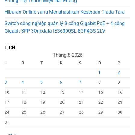
Phòng Trọ Thanh Miện Hải Phòng
Hiburan Online yang Menghasilkan Keseruan Tiada Tara
Switch công nghiệp quản lý 8 cổng Gigabit PoE + 4 cổng
Gigabit SFP 3Onedata IES6300SL-8GP4GS-2LV
LỊCH
Tháng 8 2026
H
B
T
N
S
B
C
1
2
3
4
5
6
7
8
9
10
11
12
13
14
15
16
17
18
19
20
21
22
23
24
25
26
27
28
29
30
31