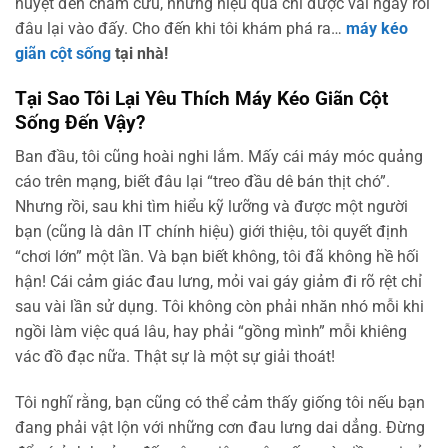
huyệt đến châm cứu, nhưng hiệu quả chỉ được vài ngày rồi
đâu lại vào đấy. Cho đến khi tôi khám phá ra…
máy kéo
giãn cột sống
tại nhà!
Tại Sao Tôi Lại Yêu Thích Máy Kéo Giãn Cột
Sống Đến Vậy?
Ban đầu, tôi cũng hoài nghi lắm. Mấy cái máy móc quảng
cáo trên mạng, biết đâu lại “treo đầu dê bán thịt chó”.
Nhưng rồi, sau khi tìm hiểu kỹ lưỡng và được một người
bạn (cũng là dân IT chính hiệu) giới thiệu, tôi quyết định
“chơi lớn” một lần. Và bạn biết không, tôi đã không hề hối
hận! Cái cảm giác đau lưng, mỏi vai gáy giảm đi rõ rệt chỉ
sau vài lần sử dụng. Tôi không còn phải nhăn nhó mỗi khi
ngồi làm việc quá lâu, hay phải “gồng mình” mỗi khiêng
vác đồ đạc nữa. Thật sự là một sự giải thoát!
Tôi nghĩ rằng, bạn cũng có thể cảm thấy giống tôi nếu bạn
đang phải vật lộn với những cơn đau lưng dai dẳng. Đừng