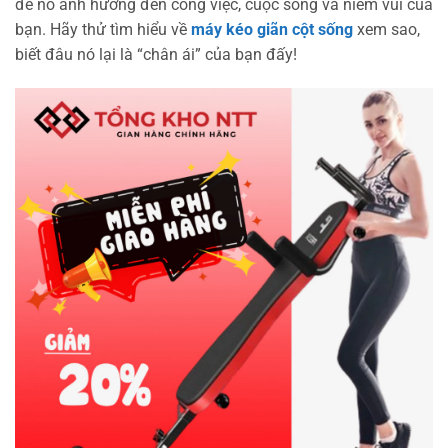
để nó ảnh hưởng đến công việc, cuộc sống và niềm vui của
bạn. Hãy thử tìm hiểu về
máy kéo giãn cột sống
xem sao,
biết đâu nó lại là “chân ái” của bạn đấy!