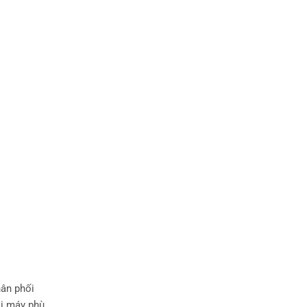
m
hân phối
ại máy phù