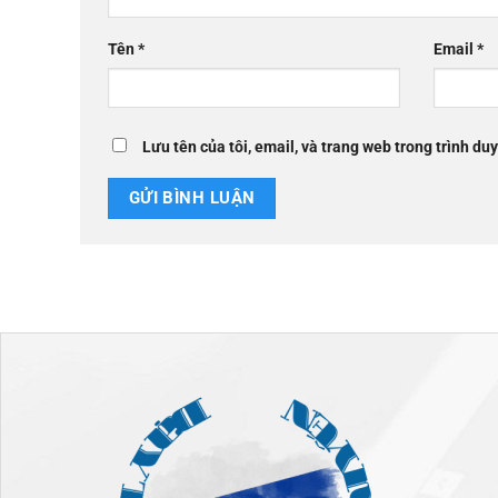
Tên
*
Email
*
Lưu tên của tôi, email, và trang web trong trình duy