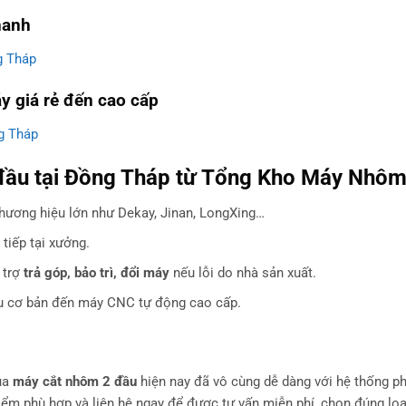
hanh
g Tháp
y giá rẻ đến cao cấp
g Tháp
đầu tại Đồng Tháp từ Tổng Kho Máy Nhô
 thương hiệu lớn như Dekay, Jinan, LongXing…
 tiếp tại xưởng.
 trợ
trả góp, bảo trì, đổi máy
nếu lỗi do nhà sản xuất.
ầu cơ bản đến máy CNC tự động cao cấp.
mua
máy cắt nhôm 2 đầu
hiện nay đã vô cùng dễ dàng với hệ thống p
iểm phù hợp và liên hệ ngay để được tư vấn miễn phí, chọn đúng lo