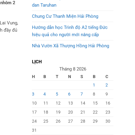
 nhôm 2
dan Taruhan
Chung Cư Thanh Miện Hải Phòng
Lai Vung,
Hướng dẫn học Trình độ A2 tiếng Đức
ch đầy đủ
hiệu quả cho người mới nâng cấp
Nhà Vườn Xã Thượng Hồng Hải Phòng
LỊCH
Tháng 8 2026
H
B
T
N
S
B
C
1
2
3
4
5
6
7
8
9
10
11
12
13
14
15
16
17
18
19
20
21
22
23
24
25
26
27
28
29
30
31