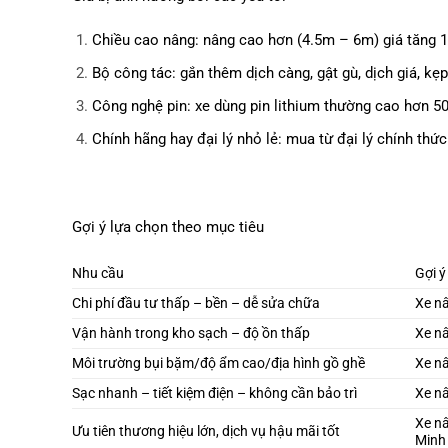
Chiều cao nâng: nâng cao hơn (4.5m – 6m) giá tăng 1
Bộ công tác: gắn thêm dịch càng, gật gù, dịch giá, kẹp
Công nghệ pin: xe dùng pin lithium thường cao hơn 50–
Chính hãng hay đại lý nhỏ lẻ: mua từ đại lý chính th
Gợi ý lựa chọn theo mục tiêu
Nhu cầu
Gợi ý
Chi phí đầu tư thấp – bền – dễ sửa chữa
Xe n
Vận hành trong kho sạch – độ ồn thấp
Xe nâ
Môi trường bụi bặm/độ ẩm cao/địa hình gồ ghề
Xe nâ
Sạc nhanh – tiết kiệm điện – không cần bảo trì
Xe nâ
Xe nâ
Ưu tiên thương hiệu lớn, dịch vụ hậu mãi tốt
Minh