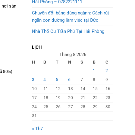
Hải Phòng – 0782221111
, nơi sản
Chuyển đổi bằng đúng ngành: Cách rút
ngắn con đường làm việc tại Đức
Nhà Thổ Cư Trần Phú Tại Hải Phòng
LỊCH
Tháng 8 2026
H
B
T
N
S
B
C
1
2
cũ 80%)
3
4
5
6
7
8
9
10
11
12
13
14
15
16
17
18
19
20
21
22
23
24
25
26
27
28
29
30
31
« Th7