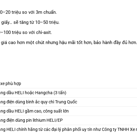
0–20 triệu so với 3m chuẩn.
 giấy… sẽ tăng từ 10–50 triệu.
100 triệu so với chì-axit.
ức giá cao hơn một chút nhưng hậu mãi tốt hơn, bảo hành đầy đủ hơn
 xe phù hợp
âng dầu HELI hoặc Hangcha (3 tấn)
ng điện dùng bình ắc quy chì Trung Quốc
ng dầu HELI gầm cao, công suất lớn
ng điện dùng pin lithium HELI/EP
ng HELI chính hãng từ các đại lý phân phối uy tín như Công ty TNHH Xe