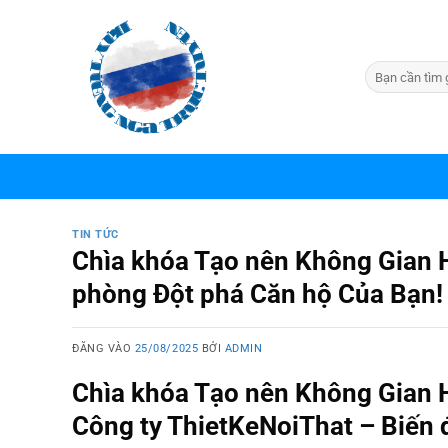
Bỏ
qua
nội
dung
TIN TỨC
Chìa khóa Tạo nên Không Gian Ho
phòng Đột phá Căn hộ Của Bạn!
ĐĂNG VÀO
25/08/2025
BỞI
ADMIN
Chìa khóa Tạo nên Không Gian H
Công ty ThietKeNoiThat – Biến đ