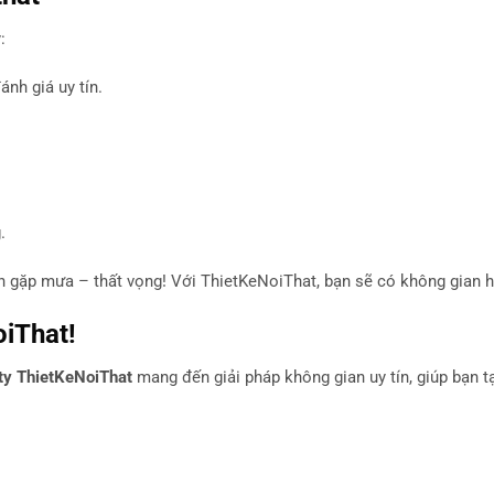
:
nh giá uy tín.
.
lịch gặp mưa – thất vọng! Với ThietKeNoiThat, bạn sẽ có không gian 
oiThat!
ty ThietKeNoiThat
mang đến giải pháp không gian uy tín, giúp bạn t