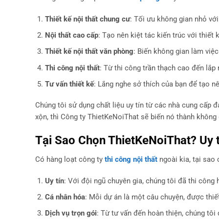
Thiết kế nội thất chung cư
: Tối ưu không gian nhỏ vớ
Nội thất cao cấp
: Tạo nên kiệt tác kiến trúc với thiết
Thiết kế nội thất văn phòng
: Biến không gian làm việc
Thi công nội thất
: Từ thi công trần thạch cao đến lắp
Tư vấn thiết kế
: Lắng nghe sở thích của bạn để tạo nên
Chúng tôi sử dụng chất liệu uy tín từ các nhà cung cấp đ
xộn, thì Công ty ThietKeNoiThat sẽ biến nó thành không
Tại Sao Chọn ThietKeNoiThat? Uy t
Có hàng loạt công ty
thi công nội thất
ngoài kia, tại sao
Uy tín
: Với đội ngũ chuyên gia, chúng tôi đã thi công
Cá nhân hóa
: Mỗi dự án là một câu chuyện, được thiế
Dịch vụ trọn gói
: Từ tư vấn đến hoàn thiện, chúng tôi