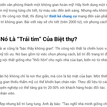
 biến văn phòng thành một không gian hoàn mỹ! Hãy hình dung một 
mỹ trong từng chi tiết, từ màu sắc đến ánh sáng. Nhưng nếu khôn
 thi công nội thất, thì đừng lo!
thiết kế chung cư
mang đến sản phẩ
trí không gian. Bài viết này sẽ chi tiết (trên 2000 từ), với phong cách
 Nó Là “Trái tim” Của Biệt thự?
hải ai cũng là “bậc thầy không gian”. Thi công nội thất là chiến lược 
ỹ tối ưu. Nó bao gồm từ việc chọn phong cách, bố trí đồ trang trí 
 nội thất giống như “thổi hồn” cho ngôi nhà của bạn, biến nó từ n
căn hộ không chỉ là nơi thư giãn, mà còn là bộ mặt của bạn. Một thiế
ng gian thiếu thẩm mỹ có thể khiến bạn chán nản. Theo dữ liệu từ c
uyên nghiệp có thể tăng giá trị 20-30% với khách hàng hoặc đối tác.
nhân viên.
ẹp nhưng bố trí lung tung. Anh ấy bảo: “Tao nghĩ nhà mình giống chợ