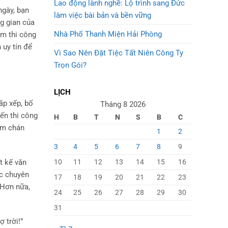
Lao động lành nghề: Lộ trình sang Đức
ngày, bạn
làm việc bài bản và bền vững
g gian của
Nhà Phố Thanh Miện Hải Phòng
m thi công
 uy tín để
Vì Sao Nên Đặt Tiệc Tất Niên Công Ty
Trọn Gói?
LỊCH
sắp xếp, bố
Tháng 8 2026
đến thi công
H
B
T
N
S
B
C
hàm chán
1
2
3
4
5
6
7
8
9
10
11
12
13
14
15
16
t kế văn
ác chuyên
17
18
19
20
21
22
23
 Hơn nữa,
24
25
26
27
28
29
30
31
 trời!”