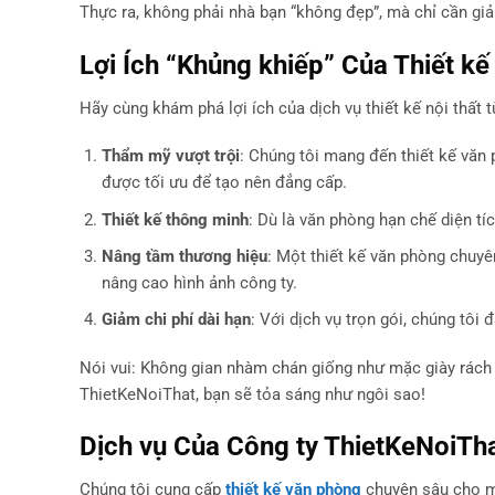
Thực ra, không phải nhà bạn “không đẹp”, mà chỉ cần gi
Lợi Ích “Khủng khiếp” Của Thiết kế
Hãy cùng khám phá lợi ích của dịch vụ thiết kế nội thất t
Thẩm mỹ vượt trội
: Chúng tôi mang đến thiết kế văn 
được tối ưu để tạo nên đẳng cấp.
Thiết kế thông minh
: Dù là văn phòng hạn chế diện tí
Nâng tầm thương hiệu
: Một thiết kế văn phòng chuyê
nâng cao hình ảnh công ty.
Giảm chi phí dài hạn
: Với dịch vụ trọn gói, chúng tô
Nói vui: Không gian nhàm chán giống như mặc giày rách 
ThietKeNoiThat, bạn sẽ tỏa sáng như ngôi sao!
Dịch vụ Của Công ty ThietKeNoiTh
Chúng tôi cung cấp
thiết kế văn phòng
chuyên sâu cho m