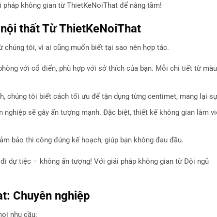
ải pháp không gian từ ThietKeNoiThat để nâng tầm!
 nội thất Từ ThietKeNoiThat
ừ chúng tôi, vì ai cũng muốn biết tại sao nên hợp tác.
phòng với cổ điển, phù hợp với sở thích của bạn. Mỗi chi tiết từ mà
ch, chúng tôi biết cách tối ưu để tận dụng từng centimet, mang lại sự
n nghiệp sẽ gây ấn tượng mạnh. Đặc biệt, thiết kế không gian làm vi
i đảm bảo thi công đúng kế hoạch, giúp bạn không đau đầu.
đi dự tiệc – không ấn tượng! Với giải pháp không gian từ Đội ngũ
at: Chuyên nghiệp
ọi nhu cầu: