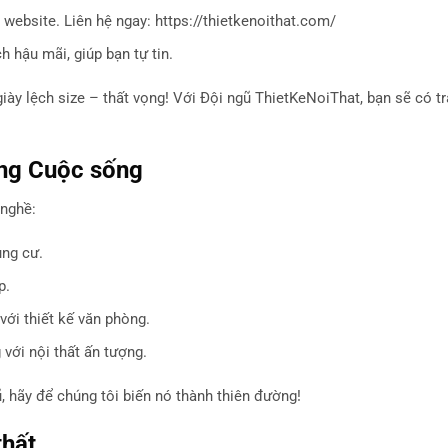
 website. Liên hệ ngay: https://thietkenoithat.com/
h hậu mãi, giúp bạn tự tin.
 giày lệch size – thất vọng! Với Đội ngũ ThietKeNoiThat, bạn sẽ có t
ong Cuộc sống
 nghề:
ung cư.
p.
với thiết kế văn phòng.
 với nội thất ấn tượng.
, hãy để chúng tôi biến nó thành thiên đường!
thất