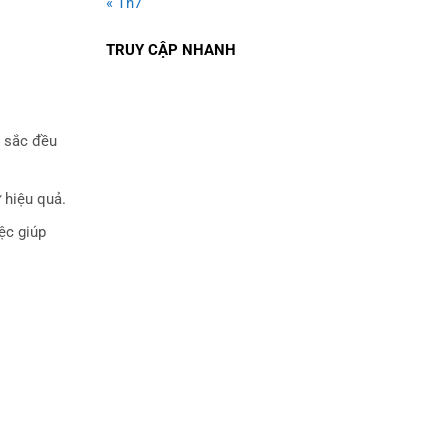
« Th7
TRUY CẬP NHANH
u sắc đều
 hiệu quả.
ệc giúp