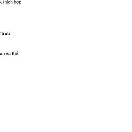
, thích hợp
 trừu
an và thể
u tố phong