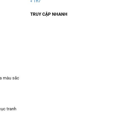
« Th7
TRUY CẬP NHANH
ua màu sắc
cục tranh