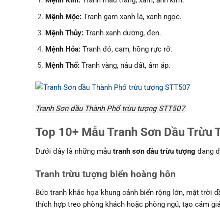
Mệnh Kim:
Tranh màu trắng, xám, ánh kim.
Mệnh Mộc:
Tranh gam xanh lá, xanh ngọc.
Mệnh Thủy:
Tranh xanh dương, đen.
Mệnh Hỏa:
Tranh đỏ, cam, hồng rực rỡ.
Mệnh Thổ:
Tranh vàng, nâu đất, ấm áp.
Tranh Sơn dầu Thành Phố trừu tượng STT507
Top 10+ Mẫu Tranh Sơn Dầu Trừu 
Dưới đây là những mẫu
tranh sơn dầu trừu tượng
đang đư
Tranh trừu tượng biển hoàng hôn
Bức tranh khắc họa khung cảnh biển rộng lớn, mặt trời d
thích hợp treo phòng khách hoặc phòng ngủ, tạo cảm giác