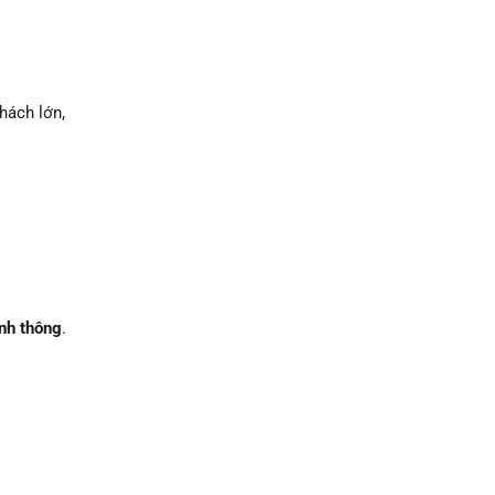
hách lớn,
anh thông
.