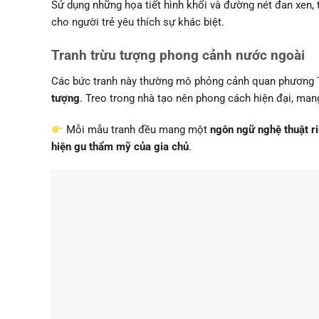
Sử dụng những họa tiết hình khối và đường nét đan xen, 
cho người trẻ yêu thích sự khác biệt.
Tranh trừu tượng phong cảnh nước ngoài
Các bức tranh này thường mô phỏng cảnh quan phương Tâ
tượng
. Treo trong nhà tạo nên phong cách hiện đại, man
Mỗi mẫu tranh đều mang một
ngôn ngữ nghệ thuật r
hiện gu thẩm mỹ của gia chủ
.
Tranh trừu tượng sóng biển STT233
Cách chọn tranh sơn dầu trừu tượn
Để chọn
tranh sơn dầu trừu tượng treo tường
đẹp và đún
thủy.