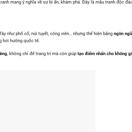
tranh mang ý nghĩa về sự bí ẩn, khám phá. Đây là mẫu tranh độc đáo
y như phố cổ, núi tuyết, công viên… nhưng thể hiện bằng
ngôn ngữ
g hơi hướng quốc tế.
iêng
, không chỉ để trang trí mà còn giúp
tạo điểm nhấn cho không gi
g treo tường phù hợp
g gu, gia chủ có thể dựa vào không gian, phong cách nội thất và yế