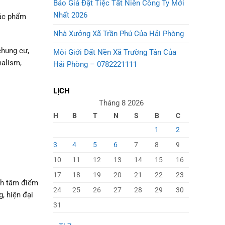
Báo Giá Đặt Tiệc Tất Niên Công Ty Mới
Nhất 2026
tác phẩm
Nhà Xưởng Xã Trần Phú Của Hải Phòng
chung cư,
Môi Giới Đất Nền Xã Trường Tân Của
malism,
Hải Phòng – 0782221111
LỊCH
Tháng 8 2026
H
B
T
N
S
B
C
1
2
3
4
5
6
7
8
9
10
11
12
13
14
15
16
17
18
19
20
21
22
23
nh tâm điểm
24
25
26
27
28
29
30
, hiện đại
31