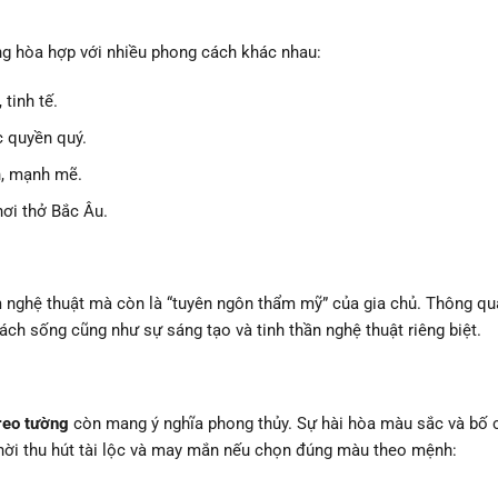
ng hòa hợp với nhiều phong cách khác nhau:
 tinh tế.
c quyền quý.
n, mạnh mẽ.
ơi thở Bắc Âu.
 nghệ thuật mà còn là “tuyên ngôn thẩm mỹ” của gia chủ. Thông q
ách sống cũng như sự sáng tạo và tinh thần nghệ thuật riêng biệt.
reo tường
còn mang ý nghĩa phong thủy. Sự hài hòa màu sắc và bố 
thời thu hút tài lộc và may mắn nếu chọn đúng màu theo mệnh: