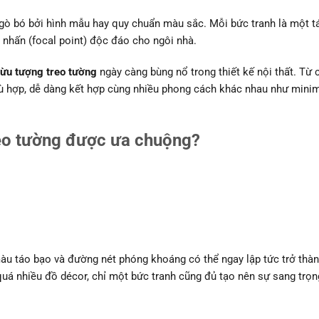
 gò bó bởi hình mẫu hay quy chuẩn màu sắc. Mỗi bức tranh là một 
m nhấn (focal point) độc đáo cho ngôi nhà.
rừu tượng treo tường
ngày càng bùng nổ trong thiết kế nội thất. Từ 
phù hợp, dễ dàng kết hợp cùng nhiều phong cách khác nhau như mini
reo tường được ưa chuộng?
u táo bạo và đường nét phóng khoáng có thể ngay lập tức trở thà
á nhiều đồ décor, chỉ một bức tranh cũng đủ tạo nên sự sang trọng