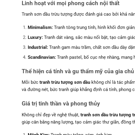
Linh hoạt với mọi phong cách nội thất
Tranh sơn dầu trừu tượng được đánh giá cao bởi khả nă
Minimalism:
Tranh tông trung tính, hình khối đơn giản,
Luxury:
Tranh dát vàng, sắc màu nổi bật, tạo cảm giá
Industrial:
Tranh gam màu trầm, chất sơn dầu dày dặ
Scandinavian:
Tranh pastel, bố cục nhẹ nhàng, mang h
Thể hiện cá tính và gu thẩm mỹ của gia chủ
Mỗi bức
tranh trừu tượng sơn dầu
không chỉ là tác phẩm
và đường nét, bức tranh giúp khẳng định cá tính, phong c
Giá trị tinh thần và phong thủy
Không chỉ đẹp về nghệ thuật,
tranh sơn dầu trừu tượng t
giúp cân bằng năng lượng, tạo cảm giác thư giãn, đồng 