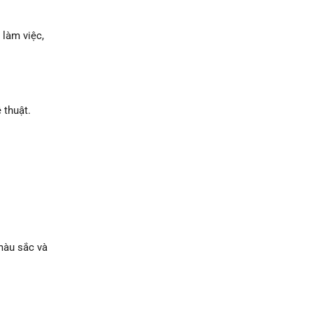
 làm việc,
 thuật.
 màu sắc và