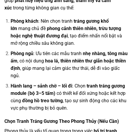
giúp
phát huy hiệu ứng ánh sáng, thẩm mỹ và cảm
xúc
trong từng không gian cụ thể:
Phòng khách
: Nên chọn tranh
tráng gương khổ
lớn
mang chủ đề
phong cảnh thiên nhiên, trừu tượng
hoặc nghệ thuật đương đại
, tạo điểm nhấn nổi bật và
mở rộng chiều sâu không gian.
Phòng ngủ
: Ưu tiên các mẫu tranh
nhẹ nhàng, tông màu
ấm
, có nội dung
hoa lá, thiên nhiên thư giãn hoặc thiền
định
, giúp mang lại cảm giác thư thái, dễ đi vào giấc
ngủ.
Hành lang – sảnh chờ – lối đi
: Chọn
tranh tráng gương
module (bộ 3–5 tấm)
có thiết kế đối xứng hoặc kết hợp
cùng
đồng hồ treo tường
, tạo sự sinh động cho các khu
vực phụ thường bị bỏ quên.
Chọn Tranh Tráng Gương Theo Phong Thủy (Nếu Cần)
Phong thủy là yếu tố quan trọng trong việc
bố trí tranh