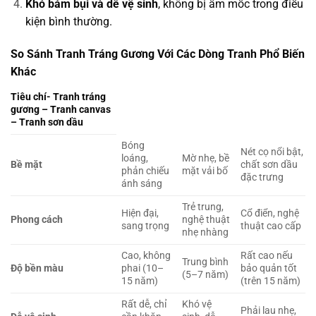
Khó bám bụi và dễ vệ sinh
, không bị ẩm mốc trong điều
kiện bình thường.
So Sánh Tranh Tráng Gương Với Các Dòng Tranh Phổ Biến
Khác
Tiêu chí- Tranh tráng
gương – Tranh canvas
– Tranh sơn dầu
Bóng
Nét cọ nổi bật,
loáng,
Mờ nhẹ, bề
Bề mặt
chất sơn dầu
phản chiếu
mặt vải bố
đặc trưng
ánh sáng
Trẻ trung,
Hiện đại,
Cổ điển, nghệ
Phong cách
nghệ thuật
sang trọng
thuật cao cấp
nhẹ nhàng
Cao, không
Rất cao nếu
Trung bình
Độ bền màu
phai (10–
bảo quản tốt
(5–7 năm)
15 năm)
(trên 15 năm)
Rất dễ, chỉ
Khó vệ
Phải lau nhẹ,