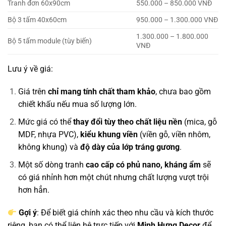
Tranh đơn 60x90cm
550.000 – 850.000 VNĐ
Bộ 3 tấm 40x60cm
950.000 – 1.300.000 VNĐ
1.300.000 – 1.800.000
Bộ 5 tấm module (tùy biến)
VNĐ
Lưu ý về giá:
Giá trên
chỉ mang tính chất tham khảo
, chưa bao gồm
chiết khấu nếu mua số lượng lớn.
Mức giá có thể
thay đổi tùy theo chất liệu nền
(mica, gỗ
MDF, nhựa PVC),
kiểu khung viền
(viền gỗ, viền nhôm,
không khung) và
độ dày của lớp tráng gương
.
Một số dòng tranh
cao cấp có phủ nano, kháng ẩm
sẽ
có giá nhỉnh hơn một chút nhưng chất lượng vượt trội
hơn hẳn.
Gợi ý
: Để biết giá chính xác theo nhu cầu và kích thước
riêng, bạn có thể liên hệ trực tiếp với
Minh Hưng Decor
để