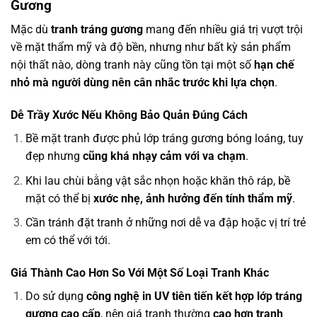
Gương
Mặc dù
tranh tráng gương
mang đến nhiều giá trị vượt trội
về mặt thẩm mỹ và độ bền, nhưng như bất kỳ sản phẩm
nội thất nào, dòng tranh này cũng tồn tại một số
hạn chế
nhỏ mà người dùng nên cân nhắc trước khi lựa chọn
.
Dễ Trầy Xước Nếu Không Bảo Quản Đúng Cách
Bề mặt tranh được phủ lớp tráng gương bóng loáng, tuy
đẹp nhưng
cũng khá nhạy cảm với va chạm
.
Khi lau chùi bằng vật sắc nhọn hoặc khăn thô ráp, bề
mặt có thể bị
xước nhẹ, ảnh hưởng đến tính thẩm mỹ
.
Cần tránh đặt tranh ở những nơi dễ va đập hoặc vị trí trẻ
em có thể với tới.
Giá Thành Cao Hơn So Với Một Số Loại Tranh Khác
Do sử dụng
công nghệ in UV tiên tiến kết hợp lớp tráng
gương cao cấp
, nên giá tranh thường
cao hơn tranh