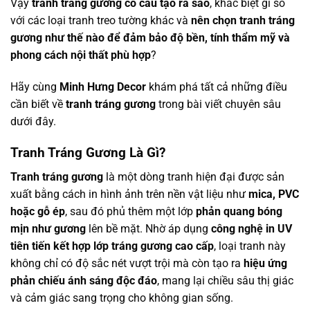
Vậy
tranh tráng gương có cấu tạo ra sao
, khác biệt gì so
với các loại tranh treo tường khác và
nên chọn tranh tráng
gương như thế nào để đảm bảo độ bền, tính thẩm mỹ và
phong cách nội thất phù hợp
?
Hãy cùng
Minh Hưng Decor
khám phá tất cả những điều
cần biết về
tranh tráng gương
trong bài viết chuyên sâu
dưới đây.
Tranh Tráng Gương Là Gì?
Tranh tráng gương
là một dòng tranh hiện đại được sản
xuất bằng cách in hình ảnh trên nền vật liệu như
mica, PVC
hoặc gỗ ép
, sau đó phủ thêm một lớp
phản quang bóng
mịn như gương
lên bề mặt. Nhờ áp dụng
công nghệ in UV
tiên tiến kết hợp lớp tráng gương cao cấp
, loại tranh này
không chỉ có độ sắc nét vượt trội mà còn tạo ra
hiệu ứng
phản chiếu ánh sáng độc đáo
, mang lại chiều sâu thị giác
và cảm giác sang trọng cho không gian sống.