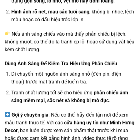
trạng
gợn sóng, lỗ nhỏ, vệt mờ hay đốm loang
.
Hình ảnh rõ nét, màu sắc tươi sáng
, không bị nhoè, lệch
màu hoặc có dấu hiệu tróc lớp in.
Nếu ánh sáng chiếu vào mà thấy phản chiếu bị lệch,
không mượt, có thể đó là tranh ép lỗi hoặc sử dụng vật liệu
kém chất lượng.
Dùng Ánh Sáng Để Kiểm Tra Hiệu Ứng Phản Chiếu
Di chuyển một nguồn ánh sáng nhỏ (đèn pin, điện
thoại) trước mặt tranh để kiểm tra.
Tranh chất lượng tốt sẽ cho hiệu ứng
phản chiếu ánh
sáng mềm mại, sắc nét và không bị mờ đục
.
Gợi ý chuyên gia
: Nếu có thể, hãy đến tận nơi để xem
mẫu tranh thực tế. Với các
cửa hàng uy tín như Minh Hưng
Decor
, bạn luôn được xem sản phẩm thật trước khi mua
hoặc được cam kết bằng hình ảnh, video thực tế rõ ràng