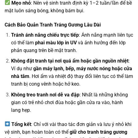
Mẹo nhỏ
: Nên vệ sinh tranh định kỳ 1–2 tuần/lần để bề
mặt luôn sáng bóng, không bám bụi.
Cách Bảo Quản Tranh Tráng Gương Lâu Dài
Tránh ánh nắng chiếu trực tiếp
: Ánh nắng mạnh liên tục
có thể làm
phai màu lớp in UV
và ảnh hưởng đến lớp
phản quang trên bề mặt tranh.
Không đặt tranh tại nơi quá ẩm hoặc gần nguồn nhiệt
:
Ví dụ như
gần máy lạnh, bếp, máy nước nóng hoặc cửa
nhà tắm
. Hơi ẩm và nhiệt độ thay đổi liên tục có thể làm
tranh bị cong vênh hoặc hở keo.
Không treo tranh nơi dễ va đập
: Nhất là những không
gian có trẻ nhỏ chơi đùa hoặc gần cửa ra vào, hành
lang hẹp.
Tổng kết
: Chỉ với vài thao tác đơn giản và lưu ý nhỏ khi
vệ sinh, bạn hoàn toàn có thể
giữ cho tranh tráng gương