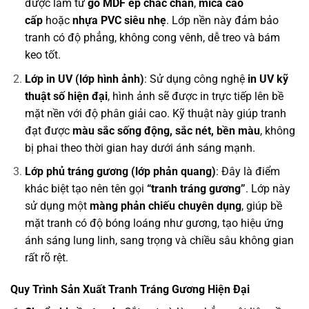
được làm từ
gỗ MDF ép chắc chắn
,
mica cao
cấp
hoặc
nhựa PVC siêu nhẹ
. Lớp nền này đảm bảo
tranh có độ phẳng, không cong vênh, dễ treo và bám
keo tốt.
Lớp in UV (lớp hình ảnh)
: Sử dụng công nghệ
in UV kỹ
thuật số hiện đại
, hình ảnh sẽ được in trực tiếp lên bề
mặt nền với độ phân giải cao. Kỹ thuật này giúp tranh
đạt được
màu sắc sống động, sắc nét, bền màu
, không
bị phai theo thời gian hay dưới ánh sáng mạnh.
Lớp phủ tráng gương (lớp phản quang)
: Đây là điểm
khác biệt tạo nên tên gọi
“tranh tráng gương”
. Lớp này
sử dụng một
màng phản chiếu chuyên dụng
, giúp bề
mặt tranh có độ bóng loáng như gương, tạo hiệu ứng
ánh sáng lung linh, sang trọng và chiều sâu không gian
rất rõ rệt.
Quy Trình Sản Xuất Tranh Tráng Gương Hiện Đại