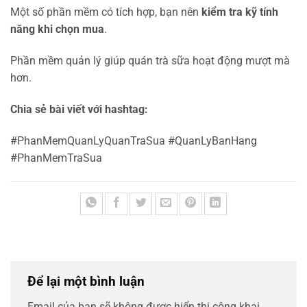
Một số phần mềm có tích hợp, bạn nên
kiểm tra kỹ tính
năng khi chọn mua
.
Phần mềm quản lý giúp quán trà sữa hoạt động mượt mà
hơn.
Chia sẻ bài viết với hashtag:
#PhanMemQuanLyQuanTraSua #QuanLyBanHang
#PhanMemTraSua
Để lại một bình luận
Email của bạn sẽ không được hiển thị công khai.