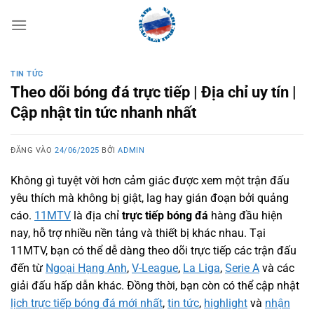
Bỏ
qua
nội
dung
TIN TỨC
Theo dõi bóng đá trực tiếp | Địa chỉ uy tín |
Cập nhật tin tức nhanh nhất
ĐĂNG VÀO
24/06/2025
BỞI
ADMIN
Không gì tuyệt vời hơn cảm giác được xem một trận đấu
yêu thích mà không bị giật, lag hay gián đoạn bởi quảng
cáo.
11MTV
là địa chỉ
trực tiếp bóng đá
hàng đầu hiện
nay, hỗ trợ nhiều nền tảng và thiết bị khác nhau. Tại
11MTV, bạn có thể dễ dàng theo dõi trực tiếp các trận đấu
đến từ
Ngoại Hạng Anh
,
V-League
,
La Liga
,
Serie A
và các
giải đấu hấp dẫn khác. Đồng thời, bạn còn có thể cập nhật
lịch trực tiếp bóng đá mới nhất
,
tin tức
,
highlight
và
nhận