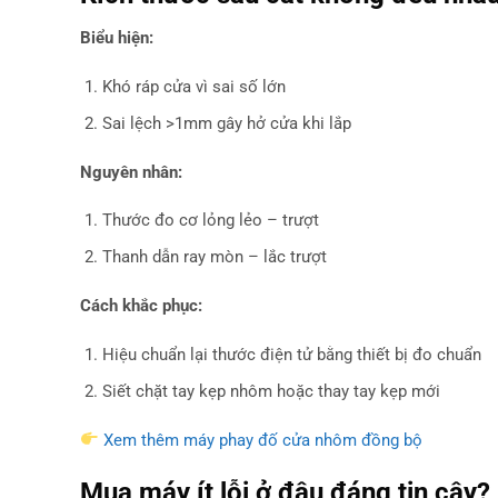
Biểu hiện:
Khó ráp cửa vì sai số lớn
Sai lệch >1mm gây hở cửa khi lắp
Nguyên nhân:
Thước đo cơ lỏng lẻo – trượt
Thanh dẫn ray mòn – lắc trượt
Cách khắc phục:
Hiệu chuẩn lại thước điện tử bằng thiết bị đo chuẩn
Siết chặt tay kẹp nhôm hoặc thay tay kẹp mới
Xem thêm máy phay đố cửa nhôm đồng bộ
Mua máy ít lỗi ở đâu đáng tin cậy?