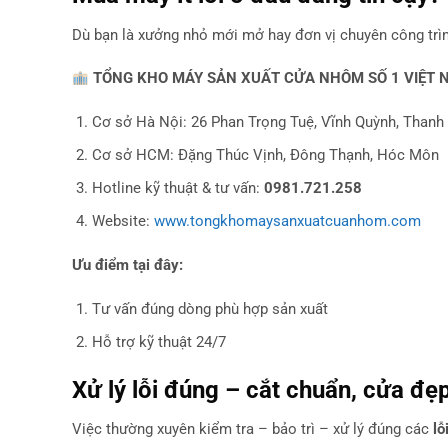
Dù bạn là xưởng nhỏ mới mở hay đơn vị chuyên công trìn
TỔNG KHO MÁY SẢN XUẤT CỬA NHÔM SỐ 1 VIỆT 
Cơ sở Hà Nội: 26 Phan Trọng Tuệ, Vĩnh Quỳnh, Thanh 
Cơ sở HCM: Đặng Thúc Vịnh, Đông Thạnh, Hóc Môn
Hotline kỹ thuật & tư vấn:
0981.721.258
Website:
www.tongkhomaysanxuatcuanhom.com
Ưu điểm tại đây:
Tư vấn đúng dòng phù hợp sản xuất
Hỗ trợ kỹ thuật 24/7
Xử lý lỗi đúng – cắt chuẩn, cửa đẹ
Việc thường xuyên kiểm tra – bảo trì – xử lý đúng các
lỗ