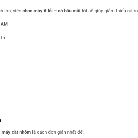
h lớn, việc
chọn máy ít lỗi – có hậu mãi tốt
sẽ giúp giảm thiểu rủi ro
NAM
Trì
p
i máy cắt nhôm
là cách đơn giản nhất để: