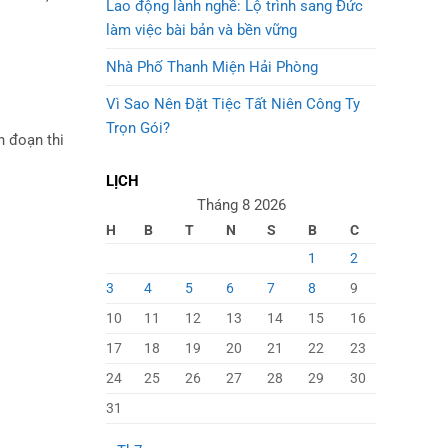
Lao động lành nghề: Lộ trình sang Đức
làm việc bài bản và bền vững
Nhà Phố Thanh Miện Hải Phòng
Vì Sao Nên Đặt Tiệc Tất Niên Công Ty
Trọn Gói?
n đoạn thi
LỊCH
Tháng 8 2026
H
B
T
N
S
B
C
1
2
3
4
5
6
7
8
9
10
11
12
13
14
15
16
17
18
19
20
21
22
23
24
25
26
27
28
29
30
31