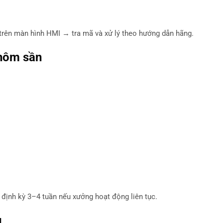
 trên màn hình HMI → tra mã và xử lý theo hướng dẫn hãng.
nhôm sần
ỡi định kỳ 3–4 tuần nếu xưởng hoạt động liên tục.
u