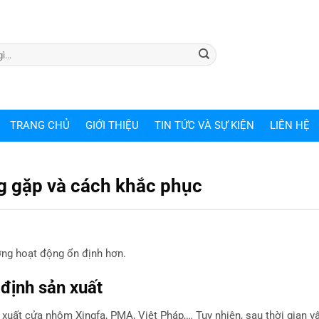
TRANG CHỦ
GIỚI THIỆU
TIN TỨC VÀ SỰ KIỆN
LIÊN HỆ
g gặp và cách khắc phục
ng hoạt động ổn định hơn.
 định sản xuất
n xuất cửa nhôm Xingfa, PMA, Việt Pháp,… Tuy nhiên, sau thời gian v