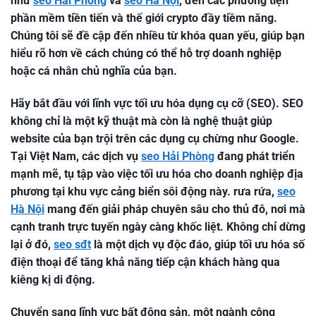
như
seo Hải Phòng
và
seo Hà Nội
, đến các phương tiện
phần mềm tiền tiến và thế giới crypto đầy tiềm năng.
Chúng tôi sẽ đề cập đến nhiều từ khóa quan yếu, giúp bạn
hiểu rõ hơn về cách chúng có thể hỗ trợ doanh nghiệp
hoặc cá nhân chủ nghĩa của bạn.
Hãy bắt đầu với lĩnh vực tối ưu hóa dụng cụ cỡ (SEO). SEO
không chỉ là một kỹ thuật mà còn là nghệ thuật giúp
website của bạn trội trên các dụng cụ chừng như Google.
Tại Việt Nam, các dịch vụ
seo Hải Phòng
đang phát triển
mạnh mẽ, tụ tập vào việc tối ưu hóa cho doanh nghiệp địa
phương tại khu vực cảng biển sôi động này. rưa rứa,
seo
Hà Nội
mang đến giải pháp chuyên sâu cho thủ đô, nơi mà
cạnh tranh trực tuyến ngày càng khốc liệt. Không chỉ dừng
lại ở đó,
seo sđt
là một dịch vụ độc đáo, giúp tối ưu hóa số
điện thoại để tăng khả năng tiếp cận khách hàng qua
kiêng kị di động.
Chuyển sang lĩnh vực bất động sản, một ngành công