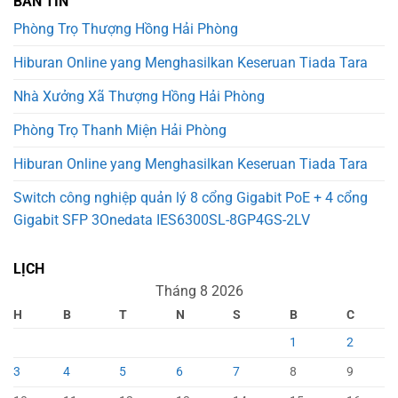
BẢN TIN
Phòng Trọ Thượng Hồng Hải Phòng
Hiburan Online yang Menghasilkan Keseruan Tiada Tara
Nhà Xưởng Xã Thượng Hồng Hải Phòng
Phòng Trọ Thanh Miện Hải Phòng
Hiburan Online yang Menghasilkan Keseruan Tiada Tara
Switch công nghiệp quản lý 8 cổng Gigabit PoE + 4 cổng
Gigabit SFP 3Onedata IES6300SL-8GP4GS-2LV
LỊCH
Tháng 8 2026
H
B
T
N
S
B
C
1
2
3
4
5
6
7
8
9