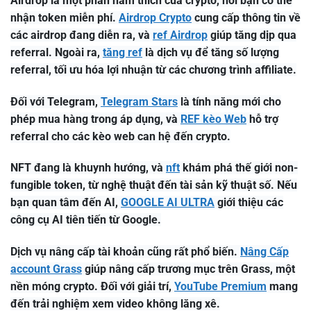
Airdrop là một phần ham thích của crypto, nơi bạn có thể
nhận token miễn phí.
Airdrop Crypto
cung cấp thông tin về
các airdrop đang diễn ra, và
ref Airdrop
giúp tăng dịp qua
referral. Ngoài ra,
tăng ref
là dịch vụ để tăng số lượng
referral, tối ưu hóa lợi nhuận từ các chương trình affiliate.
Đối với Telegram,
Telegram Stars
là tính năng mới cho
phép mua hàng trong áp dụng, và
REF kèo Web
hỗ trợ
referral cho các kèo web can hệ đến crypto.
NFT đang là khuynh hướng, và
nft
khám phá thế giới non-
fungible token, từ nghệ thuật đến tài sản kỹ thuật số. Nếu
bạn quan tâm đến AI,
GOOGLE AI ULTRA
giới thiệu các
công cụ AI tiên tiến từ Google.
Dịch vụ nâng cấp tài khoản cũng rất phổ biến.
Nâng Cấp
account Grass
giúp nâng cấp trương mục trên Grass, một
nền móng crypto. Đối với giải trí,
YouTube Premium
mang
đến trải nghiệm xem video không lăng xê.