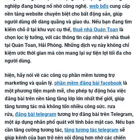
nghiệp đang bùng nổ nhờ công nghệ.
web bđs
cung cấp
nền tảng website chuyên biệt cho bất động sản, giúp
người dùng dễ dàng quãng và giao du. Nếu bạn đang tìm
kiếm chỗ ở tại khu vực cụ thể,
thuê nhà Quán Toan
là
chọn lọc lý tưởng, với các thông tin cập nhật về nhà thuê
tại Quán Toan, Hải Phòng. Những dịch vụ này không chỉ
kiệm ước thời gian mà còn mang lại sự tiện lợi tối đa cho
người dùng.
hiện, hãy nói về các công cụ phần mềm tương trợ
marketing và quản lý.
phần mềm đăng bài facebook
là
một phương tiện mạnh mẽ, cho phép tự động hóa việc
đăng bài trên nền tảng tầng lớp lớn nhất thế giới, giúp
tăng tương tác mà không tốn nhiều công sức. rưa
rứa,
đăng bài telegram
tương trợ đăng bài trên Telegram,
một áp dụng nhắn phổ quát với tính bảo mật cao. Nếu bạn
cần tăng cường tương tác,
tăng tương tác telegram
sẽ
giúp kênh của bạn trở nên sôi động hơn nhờ các chiến