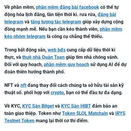
Về phần mềm,
phần mềm đăng bài facebook
có thể tự
động hóa lịch đăng, tần tiện thời kì. rưa rứa,
đăng bài
telegram
và
tăng tương tác telegram
giúp xây dựng cộng
đồng mạnh mẽ. Nếu bạn cần kéo thành viên,
phần mềm
kéo nhóm telegram
là công cụ chẳng thể thiếu.
Trong bất động sản,
web bđs
cung cấp dữ liệu thời kì
thực, và
thuê nhà Quán Toan
giúp tìm nhà chóng vánh.
Đối với quy hoạch,
phần mềm quy hoạch
sử dụng AI để dự
đoán thiên hướng thành phố.
NFT và
nft
đang thay đổi cách chúng ta sở hữu tài sản kỹ
thuật số. phối hợp với
crypto
, bạn có thể đầu tư đa dạng.
Về KYC,
KYC Sàn Bitget
và
KYC Sàn HIBT
đảm bảo an
toàn giao thiệp. Token như
Token $LOL Matchain
và
IRYS
Testnet Token
mang lại thời cơ thí điểm.