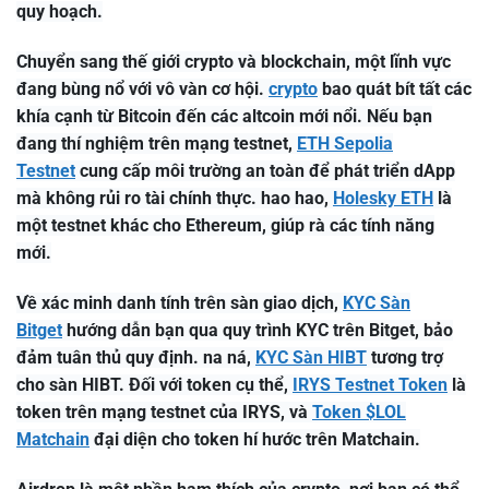
quy hoạch.
Chuyển sang thế giới crypto và blockchain, một lĩnh vực
đang bùng nổ với vô vàn cơ hội.
crypto
bao quát bít tất các
khía cạnh từ Bitcoin đến các altcoin mới nổi. Nếu bạn
đang thí nghiệm trên mạng testnet,
ETH Sepolia
Testnet
cung cấp môi trường an toàn để phát triển dApp
mà không rủi ro tài chính thực. hao hao,
Holesky ETH
là
một testnet khác cho Ethereum, giúp rà các tính năng
mới.
Về xác minh danh tính trên sàn giao dịch,
KYC Sàn
Bitget
hướng dẫn bạn qua quy trình KYC trên Bitget, bảo
đảm tuân thủ quy định. na ná,
KYC Sàn HIBT
tương trợ
cho sàn HIBT. Đối với token cụ thể,
IRYS Testnet Token
là
token trên mạng testnet của IRYS, và
Token $LOL
Matchain
đại diện cho token hí hước trên Matchain.