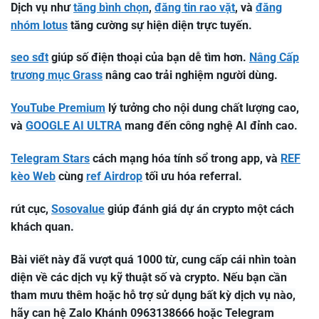
Dịch vụ như
tăng bình chọn
,
đăng tin rao vặt
, và
đăng
nhóm lotus
tăng cường sự hiện diện trực tuyến.
seo sđt
giúp số điện thoại của bạn dễ tìm hơn.
Nâng Cấp
trương mục Grass
nâng cao trải nghiệm người dùng.
YouTube Premium
lý tưởng cho nội dung chất lượng cao,
và
GOOGLE AI ULTRA
mang đến công nghệ AI đỉnh cao.
Telegram Stars
cách mạng hóa tính sổ trong app, và
REF
kèo Web
cùng
ref Airdrop
tối ưu hóa referral.
rút cục,
Sosovalue
giúp đánh giá dự án crypto một cách
khách quan.
Bài viết này đã vượt quá 1000 từ, cung cấp cái nhìn toàn
diện về các dịch vụ kỹ thuật số và crypto. Nếu bạn cần
tham mưu thêm hoặc hỗ trợ sử dụng bất kỳ dịch vụ nào,
hãy can hệ Zalo Khánh 0963138666 hoặc Telegram