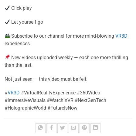
Click play
Let yourself go
Subscribe to our channel for more mind-blowing
VR3D
experiences.
New videos uploaded weekly — each one more thrilling
than the last.
Not just seen — this video must be felt.
#
VR3D
#VirtualRealityExperience #360Video
#ImmersiveVisuals #WatchInVR #NextGenTech
#HolographicWorld #FutureIsNow