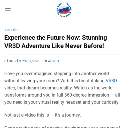
Bỏ
qua
nội
dung
TIN TỨC
Experience the Future Now: Stunning
VR3D Adventure Like Never Before!
ĐĂNG VÀO
23/07/2025
BỞI
ADMIN
Have you ever imagined stepping into another world
without leaving your room? With this breathtaking
VR3D
video, that dream becomes reality. Watch as the world
transforms around you in full 360-degree immersion — all
you need is your virtual reality headset and your curiosity.
Not just a video this is — it’s a journey.