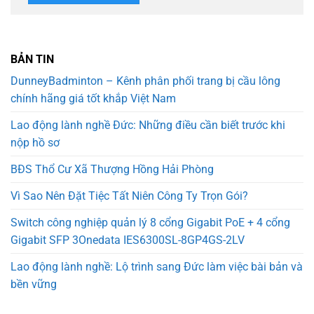
BẢN TIN
DunneyBadminton – Kênh phân phối trang bị cầu lông
chính hãng giá tốt khắp Việt Nam
Lao động lành nghề Đức: Những điều cần biết trước khi
nộp hồ sơ
BĐS Thổ Cư Xã Thượng Hồng Hải Phòng
Vì Sao Nên Đặt Tiệc Tất Niên Công Ty Trọn Gói?
Switch công nghiệp quản lý 8 cổng Gigabit PoE + 4 cổng
Gigabit SFP 3Onedata IES6300SL-8GP4GS-2LV
Lao động lành nghề: Lộ trình sang Đức làm việc bài bản và
bền vững