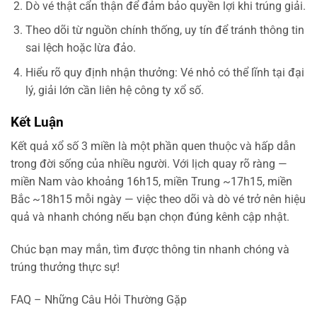
Dò vé thật cẩn thận để đảm bảo quyền lợi khi trúng giải.
Theo dõi từ nguồn chính thống, uy tín để tránh thông tin
sai lệch hoặc lừa đảo.
Hiểu rõ quy định nhận thưởng: Vé nhỏ có thể lĩnh tại đại
lý, giải lớn cần liên hệ công ty xổ số.
Kết Luận
Kết quả xổ số 3 miền là một phần quen thuộc và hấp dẫn
trong đời sống của nhiều người. Với lịch quay rõ ràng —
miền Nam vào khoảng 16h15, miền Trung ~17h15, miền
Bắc ~18h15 mỗi ngày — việc theo dõi và dò vé trở nên hiệu
quả và nhanh chóng nếu bạn chọn đúng kênh cập nhật.
Chúc bạn may mắn, tìm được thông tin nhanh chóng và
trúng thưởng thực sự!
FAQ – Những Câu Hỏi Thường Gặp