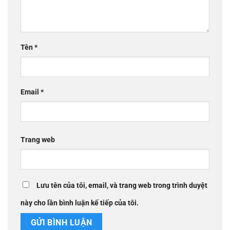
Tên
*
Email
*
Trang web
Lưu tên của tôi, email, và trang web trong trình duyệt
này cho lần bình luận kế tiếp của tôi.