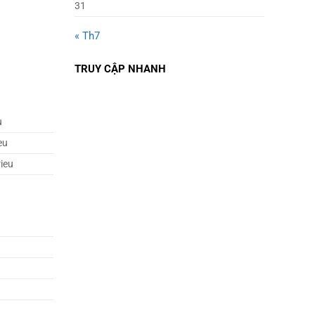
31
« Th7
TRUY CẬP NHANH
u
eu
rieu