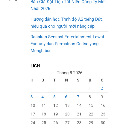
Báo Giá Đặt Tiệc Tất Niên Công Ty Mới
Nhất 2026
Hướng dẫn học Trình độ A2 tiếng Đức
hiệu quả cho người mới nâng cấp
Rasakan Sensasi Entertainment Lewat
Fantasy dan Permainan Online yang
Menghibur
LỊCH
Tháng 8 2026
H
B
T
N
S
B
C
1
2
3
4
5
6
7
8
9
10
11
12
13
14
15
16
17
18
19
20
21
22
23
24
25
26
27
28
29
30