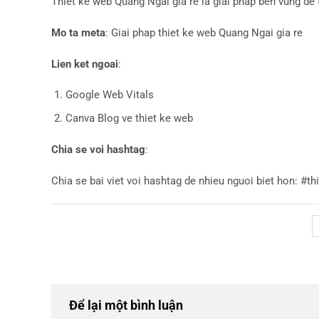
Thiet ke web Quang Ngai gia re la giai phap ben vung de
Mo ta meta
: Giai phap thiet ke web Quang Ngai gia re
Lien ket ngoai
:
Google Web Vitals
Canva Blog ve thiet ke web
Chia se voi hashtag
:
Chia se bai viet voi hashtag de nhieu nguoi biet hon:
Để lại một bình luận