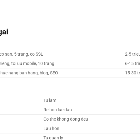
gai
co san, 5 trang, co SSL
2-5 trie
rieng, toi uu mobile, 10 trang
6-15 tri
chuc nang ban hang, blog, SEO
15-30 t
Tu lam
Re hon luc dau
Co the khong dong deu
Lau hon
Tu quan ly