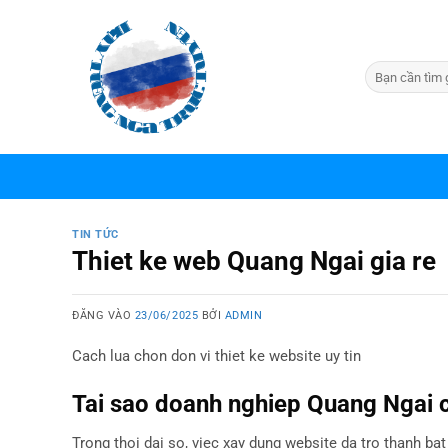
Bỏ
qua
nội
dung
TIN TỨC
Thiet ke web Quang Ngai gia re
ĐĂNG VÀO
23/06/2025
BỞI
ADMIN
Cach lua chon don vi thiet ke website uy tin
Tai sao doanh nghiep Quang Ngai 
Trong thoi dai so, viec xay dung website da tro thanh b