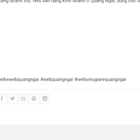
 tang doanh thu. Neu ban dang kinh doanh o Quang Ngai, dung cho d
 #thietkewebquangngai #webquangngai #websieugiarequangngai