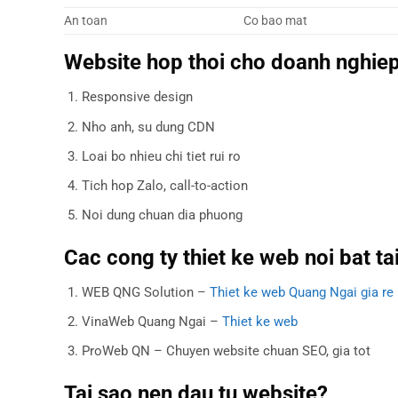
An toan
Co bao mat
Website hop thoi cho doanh nghie
Responsive design
Nho anh, su dung CDN
Loai bo nhieu chi tiet rui ro
Tich hop Zalo, call-to-action
Noi dung chuan dia phuong
Cac cong ty thiet ke web noi bat t
WEB QNG Solution –
Thiet ke web Quang Ngai gia re
VinaWeb Quang Ngai –
Thiet ke web
ProWeb QN – Chuyen website chuan SEO, gia tot
Tai sao nen dau tu website?