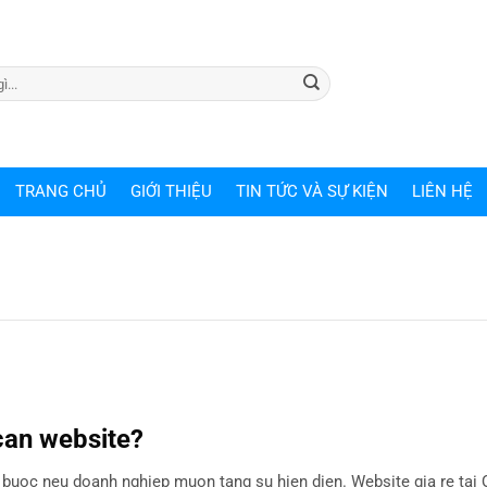
TRANG CHỦ
GIỚI THIỆU
TIN TỨC VÀ SỰ KIỆN
LIÊN HỆ
can website?
at buoc neu doanh nghiep muon tang su hien dien. Website gia re tai