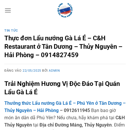
Bỏ
qua
nội
dung
TIN TỨC
Thực đơn Lẩu nướng Gà Lá É – C&H
Restaurant ở Tân Dương – Thủy Nguyên –
Hải Phòng – 0914827459
ĐĂNG VÀO
22/05/2025
BỞI
ADMIN
Trải Nghiệm Hương Vị Độc Đáo Tại Quán
Lẩu Gà Lá É
Thưởng thức Lẩu nướng Gà Lá É – Phú Yên ở Tân Dương –
Thủy Nguyên – Hải Phòng
– 0912611945
Bạn bao giờ
món ăn dân dã Phú Yên? Nếu chưa, hãy khám phá tại
C&H
Thủy Nguyên
tại
Địa chỉ Đường Máng, Thủy Nguyên
. Điểm