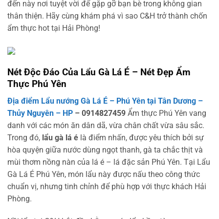
đến này nơi tuyệt vời để gặp gỡ bạn bè trong không gian
thân thiện. Hãy cùng khám phá vì sao C&H trở thành chốn
ẩm thực hot tại Hải Phòng!
Nét Độc Đáo Của Lẩu Gà Lá É – Nét Đẹp Ẩm
Thực Phú Yên
Địa điểm Lẩu nướng Gà Lá É – Phú Yên tại Tân Dương –
Thủy Nguyên – HP
– 0914827459
Ẩm thực Phú Yên vang
danh với các món ăn dân dã, vừa chân chất vừa sâu sắc.
Trong đó,
lẩu gà lá é
là điểm nhấn, được yêu thích bởi sự
hòa quyện giữa nước dùng ngọt thanh, gà ta chắc thịt và
mùi thơm nồng nàn của lá é – lá đặc sản Phú Yên. Tại Lẩu
Gà Lá É Phú Yên, món lẩu này được nấu theo công thức
chuẩn vị, nhưng tinh chỉnh để phù hợp với thực khách Hải
Phòng.