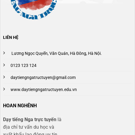
LIÊN HỆ
Lương Ngọc Quyến, Văn Quán, Hà Đông, Hà Nội.
0123 123 124
daytiengngatructuyen@gmail.com
www.daytiengngatructuyen.edu.vn
HOAN NGHÊNH
Dạy tiếng Nga trực tuyến
là
địa chỉ tư vấn du học và
xuất khẩu lao động uy tín