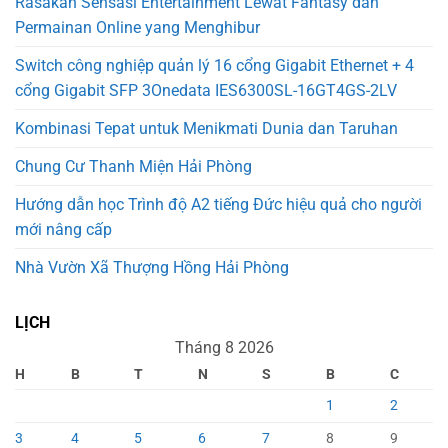
Rasakan Sensasi Entertainment Lewat Fantasy dan
Permainan Online yang Menghibur
Switch công nghiệp quản lý 16 cổng Gigabit Ethernet + 4
cổng Gigabit SFP 3Onedata IES6300SL-16GT4GS-2LV
Kombinasi Tepat untuk Menikmati Dunia dan Taruhan
Chung Cư Thanh Miện Hải Phòng
Hướng dẫn học Trình độ A2 tiếng Đức hiệu quả cho người
mới nâng cấp
Nhà Vườn Xã Thượng Hồng Hải Phòng
LỊCH
Tháng 8 2026
H
B
T
N
S
B
C
1
2
3
4
5
6
7
8
9