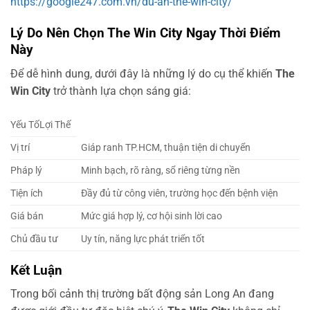
https://google247.com.vn/du-an-the-win-city/
Lý Do Nên Chọn The Win City Ngay Thời Điểm
Này
Để dễ hình dung, dưới đây là những lý do cụ thể khiến
The
Win City
trở thành lựa chọn sáng giá:
Yếu TốLợi Thế
Vị trí
Giáp ranh TP.HCM, thuận tiện di chuyển
Pháp lý
Minh bạch, rõ ràng, sổ riêng từng nền
Tiện ích
Đầy đủ từ công viên, trường học đến bệnh viện
Giá bán
Mức giá hợp lý, cơ hội sinh lời cao
Chủ đầu tư
Uy tín, năng lực phát triển tốt
Kết Luận
Trong bối cảnh thị trường bất động sản Long An đang