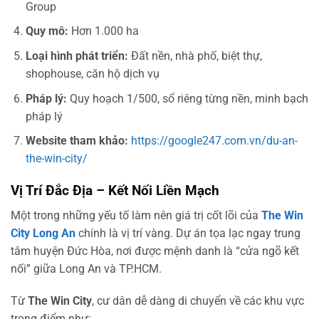
Group
Quy mô:
Hơn 1.000 ha
Loại hình phát triển:
Đất nền, nhà phố, biệt thự,
shophouse, căn hộ dịch vụ
Pháp lý:
Quy hoạch 1/500, sổ riêng từng nền, minh bạch
pháp lý
Website tham khảo:
https://google247.com.vn/du-an-
the-win-city/
Vị Trí Đắc Địa – Kết Nối Liền Mạch
Một trong những yếu tố làm nên giá trị cốt lõi của
The Win
City Long An
chính là vị trí vàng. Dự án tọa lạc ngay trung
tâm huyện Đức Hòa, nơi được mệnh danh là “cửa ngõ kết
nối” giữa Long An và TP.HCM.
Từ
The Win City
, cư dân dễ dàng di chuyển về các khu vực
trọng điểm như: