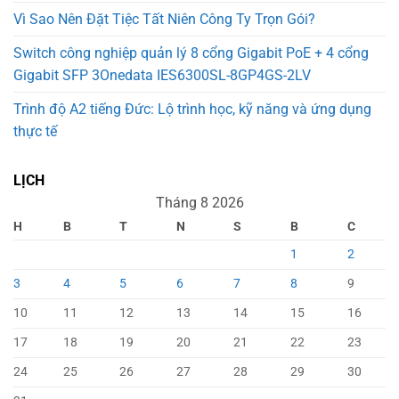
Vì Sao Nên Đặt Tiệc Tất Niên Công Ty Trọn Gói?
Switch công nghiệp quản lý 8 cổng Gigabit PoE + 4 cổng
Gigabit SFP 3Onedata IES6300SL-8GP4GS-2LV
Trình độ A2 tiếng Đức: Lộ trình học, kỹ năng và ứng dụng
thực tế
LỊCH
Tháng 8 2026
H
B
T
N
S
B
C
1
2
3
4
5
6
7
8
9
10
11
12
13
14
15
16
17
18
19
20
21
22
23
24
25
26
27
28
29
30