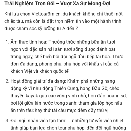
Trải Nghiệm Trọn Gói – Vượt Xa Sự Mong Đợi
Khi lựa chọn Viettour3mien, du khách không chỉ thuê một
chiếc tàu, mà còn là đặt trọn niềm tin vào một hành trình
được chăm sóc kỹ lưỡng từ A đến Z:
Ẩm thực tinh hoa: Thưởng thức những bữa ăn tươi
ngon với đặc sản hải sản tươi sống được đánh bắt
trong ngày, chế biến bởi đội ngũ đầu bếp tài hoa. Thực
đơn đa dạng, phong phú, phù hợp với khẩu vị của cả
khách Việt và khách quốc tế.
Hoạt động giải trí đa dạng: Khám phá những hang
động kỳ vĩ như động Thiên Cung, hang Đầu Gỗ; chèo
thuyền kayak qua các vũng vịnh nhỏ, hòn đảo hoang sơ;
bơi lội giữa làn nước trong xanh; tham gia lớp học nấu
ăn trên tàu; hay thử tài câu mực đêm đầy thú vị.
Đội ngũ nhân viên tận tâm: Từ những tư vấn viên nhiệt
tình giúp bạn lựa chọn tour phù hợp, đến đội ngũ hướng