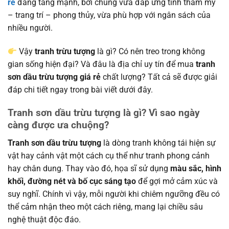
rẻ
đang tăng mạnh, bởi chúng vừa đáp ứng tính thẩm mỹ
– trang trí – phong thủy, vừa phù hợp với ngân sách của
nhiều người.
Vậy
tranh trừu tượng
là gì? Có nên treo trong không
gian sống hiện đại? Và đâu là địa chỉ uy tín để mua
tranh
sơn dầu trừu tượng giá rẻ
chất lượng? Tất cả sẽ được giải
đáp chi tiết ngay trong bài viết dưới đây.
Tranh sơn dầu trừu tượng là gì? Vì sao ngày
càng được ưa chuộng?
Tranh sơn dầu trừu tượng
là dòng tranh không tái hiện sự
vật hay cảnh vật một cách cụ thể như tranh phong cảnh
hay chân dung. Thay vào đó, họa sĩ sử dụng
màu sắc, hình
khối, đường nét và bố cục sáng tạo
để gợi mở cảm xúc và
suy nghĩ. Chính vì vậy, mỗi người khi chiêm ngưỡng đều có
thể cảm nhận theo một cách riêng, mang lại chiều sâu
nghệ thuật độc đáo.