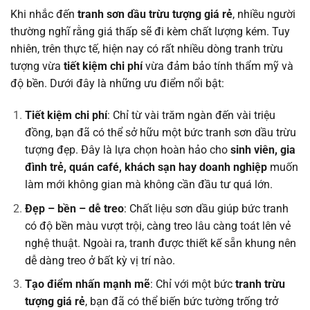
Khi nhắc đến
tranh sơn dầu trừu tượng giá rẻ
, nhiều người
thường nghĩ rằng giá thấp sẽ đi kèm chất lượng kém. Tuy
nhiên, trên thực tế, hiện nay có rất nhiều dòng tranh trừu
tượng vừa
tiết kiệm chi phí
vừa đảm bảo tính thẩm mỹ và
độ bền. Dưới đây là những ưu điểm nổi bật:
Tiết kiệm chi phí
: Chỉ từ vài trăm ngàn đến vài triệu
đồng, bạn đã có thể sở hữu một bức tranh sơn dầu trừu
tượng đẹp. Đây là lựa chọn hoàn hảo cho
sinh viên, gia
đình trẻ, quán café, khách sạn hay doanh nghiệp
muốn
làm mới không gian mà không cần đầu tư quá lớn.
Đẹp – bền – dễ treo
: Chất liệu sơn dầu giúp bức tranh
có độ bền màu vượt trội, càng treo lâu càng toát lên vẻ
nghệ thuật. Ngoài ra, tranh được thiết kế sẵn khung nên
dễ dàng treo ở bất kỳ vị trí nào.
Tạo điểm nhấn mạnh mẽ
: Chỉ với một bức
tranh trừu
tượng giá rẻ
, bạn đã có thể biến bức tường trống trở