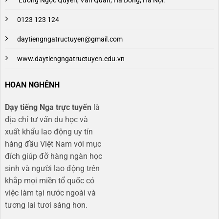
Lương Ngọc Quyến, Văn Quán, Hà Đông, Hà Nội.
0123 123 124
daytiengngatructuyen@gmail.com
www.daytiengngatructuyen.edu.vn
HOAN NGHÊNH
Dạy tiếng Nga trực tuyến
là
địa chỉ tư vấn du học và
xuất khẩu lao động uy tín
hàng đầu Việt Nam với mục
đích giúp đỡ hàng ngàn học
sinh và người lao động trên
khắp mọi miền tổ quốc có
việc làm tại nước ngoài và
tương lai tươi sáng hơn​.