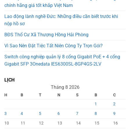
chính hãng giá tốt khắp Việt Nam
Lao động lành nghề Đức: Những điều cần biết trước khi
nộp hồ sơ
BĐS Thổ Cư Xã Thượng Hồng Hải Phòng
Vì Sao Nên Đặt Tiệc Tất Niên Công Ty Trọn Gói?
Switch công nghiệp quản lý 8 cổng Gigabit PoE + 4 cổng
Gigabit SFP 3Onedata IES6300SL-8GP4GS-2LV
LỊCH
Tháng 8 2026
H
B
T
N
S
B
C
1
2
3
4
5
6
7
8
9
10
11
12
13
14
15
16