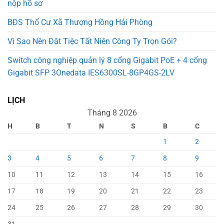
nộp hồ sơ
BĐS Thổ Cư Xã Thượng Hồng Hải Phòng
Vì Sao Nên Đặt Tiệc Tất Niên Công Ty Trọn Gói?
Switch công nghiệp quản lý 8 cổng Gigabit PoE + 4 cổng
Gigabit SFP 3Onedata IES6300SL-8GP4GS-2LV
LỊCH
Tháng 8 2026
H
B
T
N
S
B
C
1
2
3
4
5
6
7
8
9
10
11
12
13
14
15
16
17
18
19
20
21
22
23
24
25
26
27
28
29
30