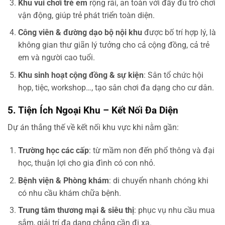
Khu vui chơi trẻ em
rộng rãi, an toàn với đầy đủ trò chơi
vận động, giúp trẻ phát triển toàn diện.
Công viên & đường dạo bộ nội khu
được bố trí hợp lý, là
không gian thư giãn lý tưởng cho cả cộng đồng, cả trẻ
em và người cao tuổi.
Khu sinh hoạt cộng đồng & sự kiện
: Sân tổ chức hội
họp, tiệc, workshop…, tạo sân chơi đa dạng cho cư dân.
5. Tiện Ích Ngoại Khu – Kết Nối Đa Diện
Dự án thắng thế về kết nối khu vực khi nằm gần:
Trường học các cấp
: từ mầm non đến phổ thông và đại
học, thuận lợi cho gia đình có con nhỏ.
Bệnh viện & Phòng khám
: di chuyển nhanh chóng khi
có nhu cầu khám chữa bệnh.
Trung tâm thương mại & siêu thị
: phục vụ nhu cầu mua
sắm, giải trí đa dạng chẳng cần đi xa.