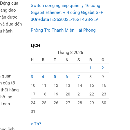
 Động
của
Switch công nghiệp quản lý 16 cổng
năng đào
Gigabit Ethernet + 4 cổng Gigabit SFP
nhận được
3Onedata IES6300SL-16GT4GS-2LV
, và đưa đến
Phòng Trọ Thanh Miện Hải Phòng
ầu hành
LỊCH
Tháng 8 2026
H
B
T
N
S
B
C
1
2
h quan
3
4
5
6
7
8
9
n của tổ
10
11
12
13
14
15
16
 thất hàng
17
18
19
20
21
22
23
 hộ lao
24
25
26
27
28
29
30
i nạn.
31
« Th7
ong lĩnh