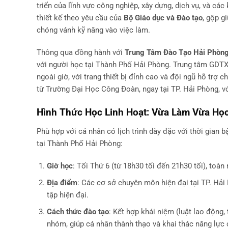
triển của lĩnh vực công nghiệp, xây dựng, dịch vụ, và cá
thiết kế theo yêu cầu của
Bộ Giáo dục và Đào tạo
, gộp g
chóng vánh kỹ năng vào việc làm.
Thông qua đồng hành với
Trung Tâm Đào Tạo Hải Phòn
với người học tại Thành Phố Hải Phòng. Trung tâm GDTX 
ngoài giờ, với trang thiết bị đỉnh cao và đội ngũ hỗ trợ 
từ Trường Đại Học Công Đoàn, ngay tại TP. Hải Phòng, vớ
Hình Thức Học Linh Hoạt: Vừa Làm Vừa Học
Phù hợp với cá nhân có lịch trình dày đặc với thời gian 
tại Thành Phố Hải Phòng:
Giờ học
: Tối Thứ 6 (từ 18h30 tối đến 21h30 tối), toà
Địa điểm
: Các cơ sở chuyên môn hiện đại tại TP. Hải P
tập hiện đại.
Cách thức đào tạo
: Kết hợp khái niệm (luật lao động, 
nhóm, giúp cá nhân thành thạo và khai thác năng lực 