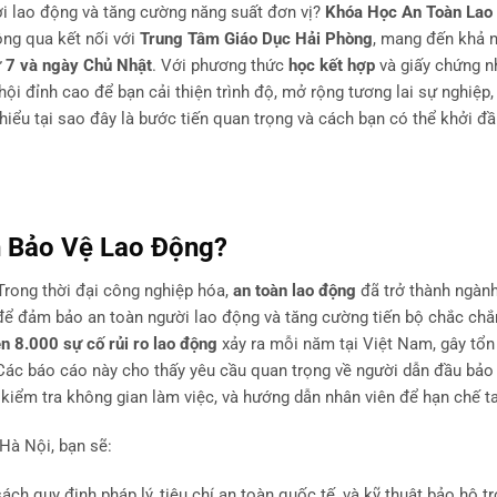
lợi lao động và tăng cường năng suất đơn vị?
Khóa Học An Toàn Lao
ông qua kết nối với
Trung Tâm Giáo Dục Hải Phòng
, mang đến khả 
ứ 7 và ngày Chủ Nhật
. Với phương thức
học kết hợp
và giấy chứng 
hội đỉnh cao để bạn cải thiện trình độ, mở rộng tương lai sự nghiệp
iểu tại sao đây là bước tiến quan trọng và cách bạn có thể khởi đ
h Bảo Vệ Lao Động?
rong thời đại công nghiệp hóa,
an toàn lao động
đã trở thành ngàn
 để đảm bảo an toàn người lao động và tăng cường tiến bộ chắc chắ
ên 8.000 sự cố rủi ro lao động
xảy ra mỗi năm tại Việt Nam, gây tổn
Các báo cáo này cho thấy yêu cầu quan trọng về người dẫn đầu bảo
kiểm tra không gian làm việc, và hướng dẫn nhân viên để hạn chế ta
Hà Nội, bạn sẽ:
ách quy định pháp lý, tiêu chí an toàn quốc tế, và kỹ thuật bảo hộ tr