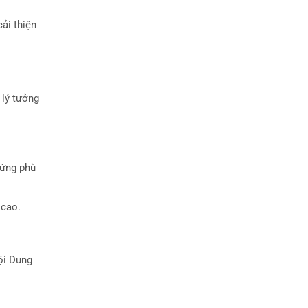
ải thiện
 lý tưởng
hứng phù
 cao.
ội Dung