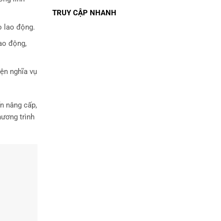
TRUY CẬP NHANH
o lao động.
lao động,
iện nghĩa vụ
n nâng cấp,
hương trình