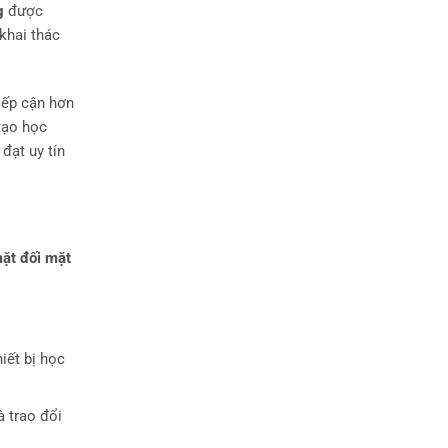
g
được
 khai thác
iếp cận hơn
tạo học
đạt uy tín
ặt đối mặt
iết bị học
à trao đổi