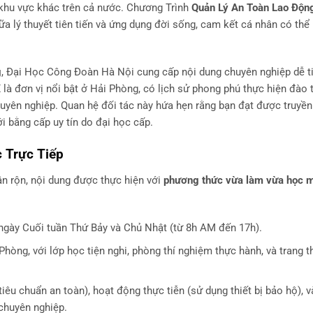
c khu vực khác trên cả nước. Chương Trình
Quản Lý An Toàn Lao Độn
iữa lý thuyết tiên tiến và ứng dụng đời sống, cam kết cá nhân có thể
g
, Đại Học Công Đoàn Hà Nội cung cấp nội dung chuyên nghiệp dễ t
là đơn vị nổi bật ở Hải Phòng, có lịch sử phong phú thực hiện đào 
chuyên nghiệp. Quan hệ đối tác này hứa hẹn rằng bạn đạt được truyền 
i bằng cấp uy tín do đại học cấp.
 Trực Tiếp
bận rộn, nội dung được thực hiện với
phương thức vừa làm vừa học m
n ngày Cuối tuần Thứ Bảy và Chủ Nhật (từ 8h AM đến 17h).
hòng, với lớp học tiện nghi, phòng thí nghiệm thực hành, và trang th
tiêu chuẩn an toàn), hoạt động thực tiễn (sử dụng thiết bị bảo hộ), v
chuyên nghiệp.