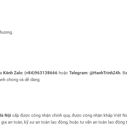
phương.
.
ua
Kênh Zalo: (+84)963138666
hoặc
Telegram: @HanhTrinh24h
. B
anh chóng và dễ dàng.
Hà Nội
cấp được công nhận chính quy, được công nhận khắp Việt N
 gia an toàn, kỹ sư an toàn lao động, hoặc tư vấn an toàn lao động 