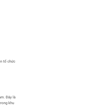
an tổ chức
am. Đây là
trong khu