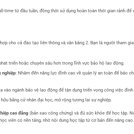
ll-time từ đầu tuần, đồng thời sử dụng hoàn toàn thời gian rảnh để c
 hợp cho cả đào tạo liên thông và văn bằng 2. Bạn là người tham gia
 phát triển hoặc chuyên sâu hơn trong lĩnh vực bảo hộ lao động.
g nghiệp
: Nhắm đến năng lực đỉnh cao về quản lý an toàn để bảo c
ia vào ngành bảo vệ lao động để tận dụng triển vọng công việc đỉnh
hữu bằng cử nhân đại học, mở rộng tương lai sự nghiệp.
ghiệp cao đẳng
(bản sao công chứng) và đủ sức khỏe để học tập. N
học viên có nền tảng, nhờ nội dung học tập từ cơ bản đến nâng cao.