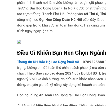
phần hình thành nơi làm việc không rủi ro, gìn giữ phúc 
Trường Đại Học Công Đoàn
(Hà Nội), được phát triển th
tạo trực tiếp tại Thành Phố Hải Phòng vào
tối Thứ 6, Th
công nhận do
Đại Học Công Đoàn Hà Nội
cấp, đây là cơ 
đóng góp trong khu vực an toàn lao động. Hãy cùng tìm h
trình ngay ngay lập tức!
Điều Gì Khiến Bạn Nên Chọn Ngàn
Thông tin ĐH Bảo Hộ Lao Động buổi tối
– 0789225888
T
trọng, không chỉ để tuân thủ chính sách pháp lý mà còn
chức. Theo
Báo cáo Lao động 2024
của
Bộ LĐTBXH
,
tr
ngàn tỷ VND và ảnh hưởng lớn đến sức khỏe nhân viên. 
động, chuyên gia có kỹ năng xây dựng kế hoạch an toàn, 
Học nội dung
An Toàn Lao Động
tại Đại Học Công Đoàn 
Làm chủ kiến thức bảo hộ lao động
: Thấu hiểu chính s