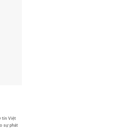
 tín Việt
ào sự phát