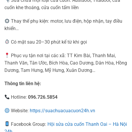
Sửa chữa mọi loại cửa cuốn: Austdoor, Titadoor, cửa
cuốn khe thoáng, cửa cuốn tấm liền
Thay thế phụ kiện: motor, lưu điện, hộp nhận, tay điều
khiển…
Có mặt sau 20–30 phút kể từ khi gọi
Phục vụ tận nơi tại các xã: TT Kim Bài, Thanh Mai,
Thanh Văn, Tân Ước, Bích Hòa, Cao Dương, Dân Hòa, Hồng
Dương, Tam Hưng, Mỹ Hưng, Xuân Dương…
Thông tin liên hệ:
Hotline:
096.726.5854
Website:
https://suachuacuacuon24h.vn
Facebook Group:
Hội sửa cửa cuốn Thanh Oai – Hà Nội
24h