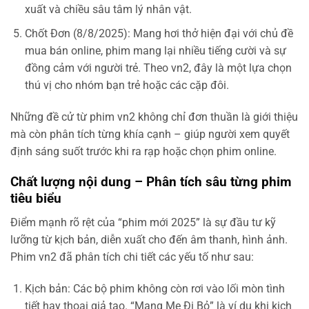
xuất và chiều sâu tâm lý nhân vật.
Chốt Đơn (8/8/2025): Mang hơi thở hiện đại với chủ đề
mua bán online, phim mang lại nhiều tiếng cười và sự
đồng cảm với người trẻ. Theo vn2, đây là một lựa chọn
thú vị cho nhóm bạn trẻ hoặc các cặp đôi.
Những đề cử từ phim vn2 không chỉ đơn thuần là giới thiệu
mà còn phân tích từng khía cạnh – giúp người xem quyết
định sáng suốt trước khi ra rạp hoặc chọn phim online.
Chất lượng nội dung – Phân tích sâu từng phim
tiêu biểu
Điểm mạnh rõ rệt của “phim mới 2025” là sự đầu tư kỹ
lưỡng từ kịch bản, diễn xuất cho đến âm thanh, hình ảnh.
Phim vn2 đã phân tích chi tiết các yếu tố như sau:
Kịch bản: Các bộ phim không còn rơi vào lối mòn tình
tiết hay thoại giả tạo. “Mang Mẹ Đi Bỏ” là ví dụ khi kịch