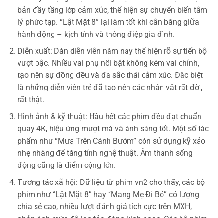
bản đầy tầng lớp cảm xúc, thể hiện sự chuyển biến tâm
lý phức tạp. “Lật Mặt 8” lại làm tốt khi cân bằng giữa
hành động – kịch tính và thông điệp gia đình.
Diễn xuất: Dàn diễn viên năm nay thể hiện rõ sự tiến bộ
vượt bậc. Nhiều vai phụ nổi bật không kém vai chính,
tạo nên sự đồng đều và đa sắc thái cảm xúc. Đặc biệt
là những diễn viên trẻ đã tạo nên các nhân vật rất đời,
rất thật.
Hình ảnh & kỹ thuật: Hầu hết các phim đều đạt chuẩn
quay 4K, hiệu ứng mượt mà và ánh sáng tốt. Một số tác
phẩm như “Mưa Trên Cánh Bướm” còn sử dụng kỹ xảo
nhẹ nhàng để tăng tính nghệ thuật. Âm thanh sống
động cũng là điểm cộng lớn.
Tương tác xã hội: Dữ liệu từ phim vn2 cho thấy, các bộ
phim như “Lật Mặt 8” hay “Mang Mẹ Đi Bỏ” có lượng
chia sẻ cao, nhiều lượt đánh giá tích cực trên MXH,