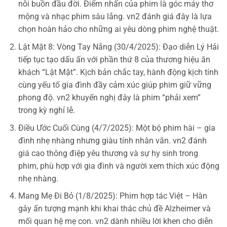
nỗi buồn đầu đời. Điểm nhấn của phim là góc máy thơ
mộng và nhạc phim sâu lắng. vn2 đánh giá đây là lựa
chọn hoàn hảo cho những ai yêu dòng phim nghệ thuật.
Lật Mặt 8: Vòng Tay Nắng (30/4/2025): Đạo diễn Lý Hải
tiếp tục tạo dấu ấn với phần thứ 8 của thương hiệu ăn
khách “Lật Mặt”. Kịch bản chắc tay, hành động kịch tính
cùng yếu tố gia đình đầy cảm xúc giúp phim giữ vững
phong độ. vn2 khuyến nghị đây là phim “phải xem”
trong kỳ nghỉ lễ.
Điều Ước Cuối Cùng (4/7/2025): Một bộ phim hài – gia
đình nhẹ nhàng nhưng giàu tính nhân văn. vn2 đánh
giá cao thông điệp yêu thương và sự hy sinh trong
phim, phù hợp với gia đình và người xem thích xúc động
nhẹ nhàng.
Mang Mẹ Đi Bỏ (1/8/2025): Phim hợp tác Việt – Hàn
gây ấn tượng mạnh khi khai thác chủ đề Alzheimer và
mối quan hệ mẹ con. vn2 dành nhiều lời khen cho diễn