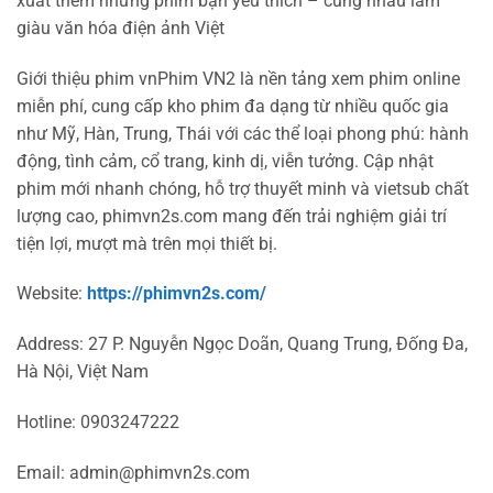
xuất thêm những phim bạn yêu thích – cùng nhau làm
giàu văn hóa điện ảnh Việt
Giới thiệu phim vnPhim VN2 là nền tảng xem phim online
miễn phí, cung cấp kho phim đa dạng từ nhiều quốc gia
như Mỹ, Hàn, Trung, Thái với các thể loại phong phú: hành
động, tình cảm, cổ trang, kinh dị, viễn tưởng. Cập nhật
phim mới nhanh chóng, hỗ trợ thuyết minh và vietsub chất
lượng cao, phimvn2s.com mang đến trải nghiệm giải trí
tiện lợi, mượt mà trên mọi thiết bị.
Website:
https://phimvn2s.com/
Address: 27 P. Nguyễn Ngọc Doãn, Quang Trung, Đống Đa,
Hà Nội, Việt Nam
Hotline: 0903247222
Email:
admin@phimvn2s.com