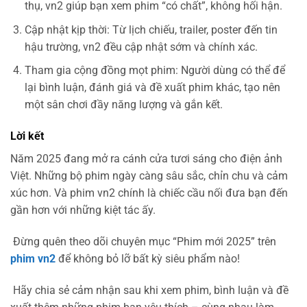
thụ, vn2 giúp bạn xem phim “có chất”, không hối hận.
Cập nhật kịp thời: Từ lịch chiếu, trailer, poster đến tin
hậu trường, vn2 đều cập nhật sớm và chính xác.
Tham gia cộng đồng mọt phim: Người dùng có thể để
lại bình luận, đánh giá và đề xuất phim khác, tạo nên
một sân chơi đầy năng lượng và gắn kết.
Lời kết
Năm 2025 đang mở ra cánh cửa tươi sáng cho điện ảnh
Việt. Những bộ phim ngày càng sâu sắc, chỉn chu và cảm
xúc hơn. Và phim vn2 chính là chiếc cầu nối đưa bạn đến
gần hơn với những kiệt tác ấy.
Đừng quên theo dõi chuyên mục “Phim mới 2025” trên
phim vn2
để không bỏ lỡ bất kỳ siêu phẩm nào!
Hãy chia sẻ cảm nhận sau khi xem phim, bình luận và đề