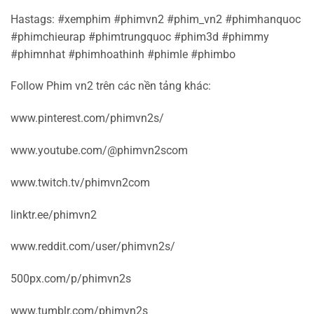
Hastags: #xemphim #phimvn2 #phim_vn2 #phimhanquoc
#phimchieurap #phimtrungquoc #phim3d #phimmy
#phimnhat #phimhoathinh #phimle #phimbo
Follow Phim vn2 trên các nền tảng khác:
www.pinterest.com/phimvn2s/
www.youtube.com/@phimvn2scom
www.twitch.tv/phimvn2com
linktr.ee/phimvn2
www.reddit.com/user/phimvn2s/
500px.com/p/phimvn2s
www.tumblr.com/phimvn2s